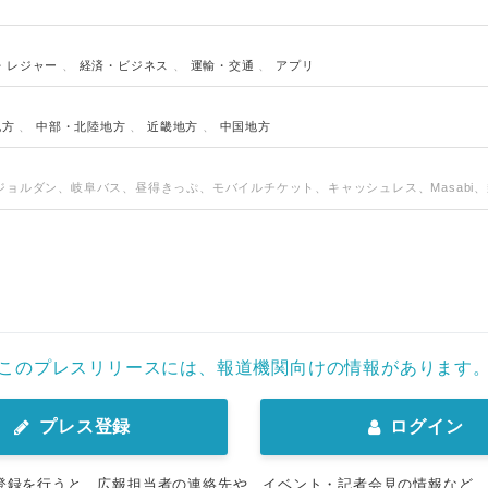
・レジャー
、
経済・ビジネス
、
運輸・交通
、
アプリ
地方
、
中部・北陸地方
、
近畿地方
、
中国地方
ジョルダン、岐阜バス、昼得きっぷ、モバイルチケット、キャッシュレス、Masabi
このプレスリリースには、報道機関向けの情報があります
プレス登録
ログイン
登録を行うと、広報担当者の連絡先や、イベント・記者会見の情報など