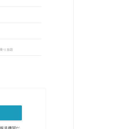
、乗り放題
。
、報道機関だ