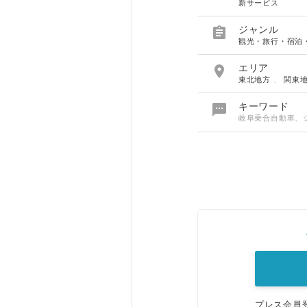
新サービス

ジャンル
観光・旅行・宿泊

エリア
東北地方
、
関東

キーワード
岐阜乗合自動車、
プレス会員