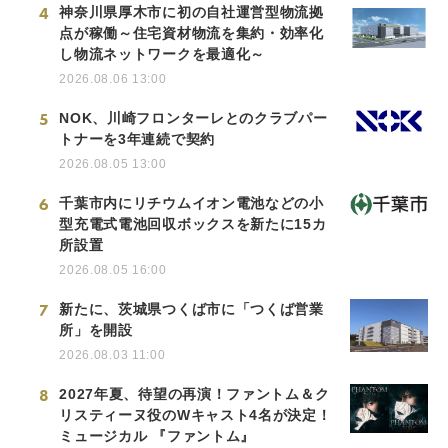
4
神奈川県厚木市に初の自社運営型物流拠
点が稼働～住宅資材物流を集約・効率化
し物流ネットワークを最適化～
2026.08.06 13:00
5
NOK、川崎フロンターレとのクラブパー
トナーを3年連続で契約
2026.08.05 13:00
6
千葉市内にリチウムイオン電池などの小
型充電式電池回収ボックスを新たに15カ
所設置
2026.08.05 16:00
7
新たに、茨城県つくば市に「つくば営業
所」を開設
2026.08.03 11:00
8
2027年夏、待望の再演！ファントム＆ク
リスティーヌ役のWキャスト4名が決定！
ミュージカル 『ファントム』