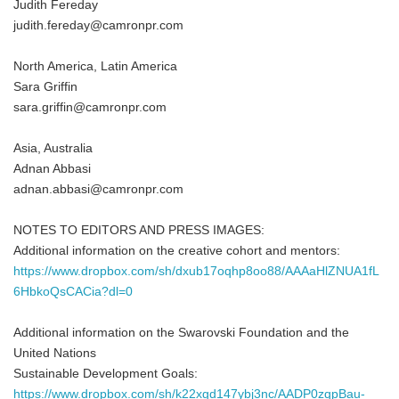
Judith Fereday
judith.fereday@camronpr.com
North America, Latin America
Sara Griffin
sara.griffin@camronpr.com
Asia, Australia
Adnan Abbasi
adnan.abbasi@camronpr.com
NOTES TO EDITORS AND PRESS IMAGES:
Additional information on the creative cohort and mentors:
https://www.dropbox.com/sh/dxub17oqhp8oo88/AAAaHlZNUA1fL
6HbkoQsCACia?dl=0
Additional information on the Swarovski Foundation and the
United Nations
Sustainable Development Goals:
https://www.dropbox.com/sh/k22xgd147ybj3nc/AADP0zqpBau-