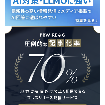
Japanese
English