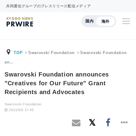
共同通信グループのプレスリリース配信メディア
KYODO NEWS
国内
海外
PRWIRE
TOP
Swarovski Foundation
Swarovski Foundation
an…
Swarovski Foundation announces
"Creatives for Our Future" Grant
Recipients and Advocates
Swarovski Foundation
2021/5/6 17:45