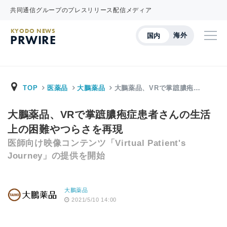
共同通信グループのプレスリリース配信メディア
KYODO NEWS
海外
国内
PRWIRE
TOP
医薬品
大鵬薬品
大鵬薬品、VRで掌蹠膿疱…
大鵬薬品、VRで掌蹠膿疱症患者さんの生活
上の困難やつらさを再現
医師向け映像コンテンツ「Virtual Patient's
Journey」の提供を開始
大鵬薬品
2021/5/10 14:00