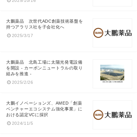
2025/10/16
大鵬薬品 次世代ADC創薬技術基盤を
持つアラリス社を子会社化へ
2025/3/17
大鵬薬品 北島工場に太陽光発電設備
を開設 - カーボンニュートラルの取り
組みを推進 -
2025/2/26
大鵬イノベーションズ、AMED「創薬
ベンチャーエコシステム強化事業」に
おける認定VCに採択
2024/11/5