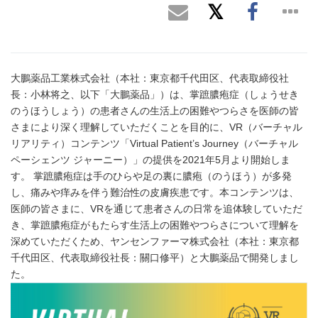
大鵬薬品工業株式会社（本社：東京都千代田区、代表取締役社
長：小林将之、以下「大鵬薬品」）は、掌蹠膿疱症（しょうせき
のうほうしょう）の患者さんの生活上の困難やつらさを医師の皆
さまにより深く理解していただくことを目的に、VR（バーチャル
リアリティ）コンテンツ「Virtual Patient’s Journey（バーチャル
ペーシェンツ ジャーニー）」の提供を2021年5月より開始しま
す。 掌蹠膿疱症は手のひらや足の裏に膿疱（のうほう）が多発
し、痛みや痒みを伴う難治性の皮膚疾患です。本コンテンツは、
医師の皆さまに、VRを通じて患者さんの日常を追体験していただ
き、掌蹠膿疱症がもたらす生活上の困難やつらさについて理解を
深めていただくため、ヤンセンファーマ株式会社（本社：東京都
千代田区、代表取締役社長：關口修平）と大鵬薬品で開発しまし
た。