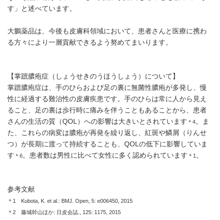
す」と述べています。
大鵬薬品は、今後も皮膚科領域において、患者さんと医療に携わ
る方々により一層貢献できるよう努めてまいります。
【掌蹠膿疱症（しょうせきのうほうしょう）について】
掌蹠膿疱症は、手のひらおよび足の裏に無菌性膿疱が多発し、慢
性に経過する難治性の皮膚疾患です。手のひらは常に人から見え
ること、足の裏は歩行時に痛みを伴うこともあることから、患者
さんの生活の質（QOL）への影響は大きいとされています
。ま
＊4
た、これらの病変は膿疱が再発を繰り返し、紅斑や鱗屑（りんせ
つ）が長期に渡って持続することも、QOLの低下に影響していま
す
。患者数は男性に比べて女性に多く認められています
。
＊6
＊1
参考文献
＊1 Kubota, K. et al.: BMJ. Open, 5: e006450, 2015
＊2 藤城幹山ほか: 日皮会誌., 125: 1175, 2015