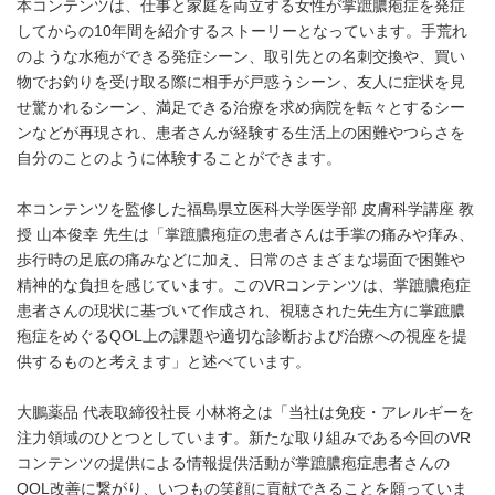
本コンテンツは、仕事と家庭を両立する女性が掌蹠膿疱症を発症
してからの10年間を紹介するストーリーとなっています。手荒れ
のような水疱ができる発症シーン、取引先との名刺交換や、買い
物でお釣りを受け取る際に相手が戸惑うシーン、友人に症状を見
せ驚かれるシーン、満足できる治療を求め病院を転々とするシー
ンなどが再現され、患者さんが経験する生活上の困難やつらさを
自分のことのように体験することができます。
本コンテンツを監修した福島県立医科大学医学部 皮膚科学講座 教
授 山本俊幸 先生は「掌蹠膿疱症の患者さんは手掌の痛みや痒み、
歩行時の足底の痛みなどに加え、日常のさまざまな場面で困難や
精神的な負担を感じています。このVRコンテンツは、掌蹠膿疱症
患者さんの現状に基づいて作成され、視聴された先生方に掌蹠膿
疱症をめぐるQOL上の課題や適切な診断および治療への視座を提
供するものと考えます」と述べています。
大鵬薬品 代表取締役社長 小林将之は「当社は免疫・アレルギーを
注力領域のひとつとしています。新たな取り組みである今回のVR
コンテンツの提供による情報提供活動が掌蹠膿疱症患者さんの
QOL改善に繋がり、いつもの笑顔に貢献できることを願っていま