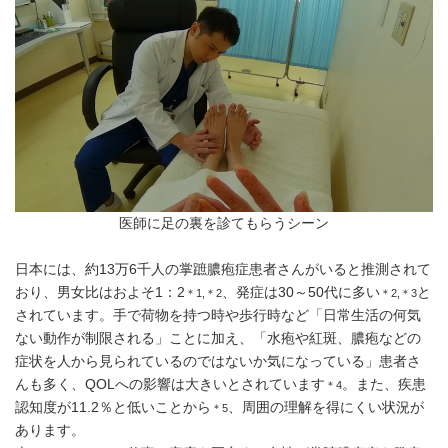
医師に足の裏を診てもらうシーン
日本には、約13万6千人の掌蹠膿疱症患者さんがいると推測されて
おり、男女比はおよそ1：2
、発症は30～50代に多い
と
＊1,＊2
＊2,＊3
されています。手で荷物を持つ時や歩行時など「日常生活の何気
ない動作が制限される」ことに加え、「水疱や紅斑、膿疱などの
症状を人から見られているのではないか気になっている」患者さ
んも多く、QOLへの影響は大きいとされています
。また、疾患
＊4
認知度が11.2％と低いことから
、周囲の理解を得にくい状況が
＊5
あります。