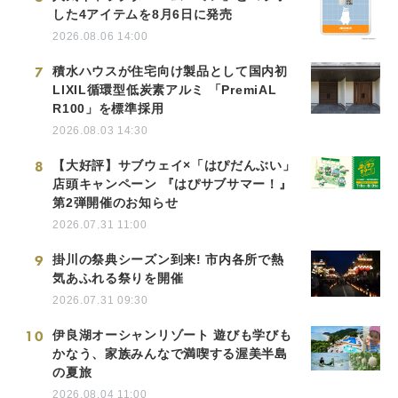
した4アイテムを8月6日に発売
2026.08.06 14:00
7
積水ハウスが住宅向け製品として国内初
LIXIL循環型低炭素アルミ 「PremiAL
R100」を標準採用
2026.08.03 14:30
8
【大好評】サブウェイ×「はぴだんぶい」
店頭キャンペーン 『はぴサブサマー！』
第2弾開催のお知らせ
2026.07.31 11:00
9
掛川の祭典シーズン到来! 市内各所で熱
気あふれる祭りを開催
2026.07.31 09:30
10
伊良湖オーシャンリゾート 遊びも学びも
かなう、家族みんなで満喫する渥美半島
の夏旅
2026.08.04 11:00