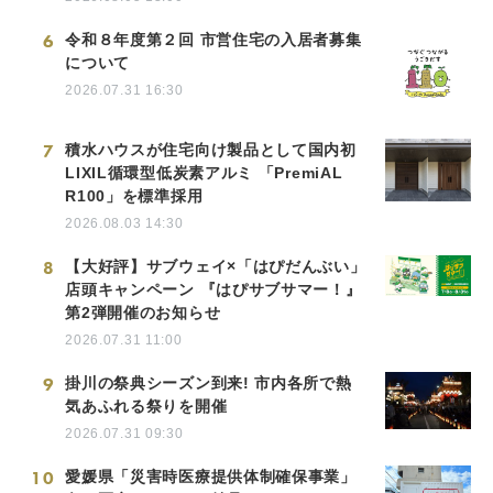
6
令和８年度第２回 市営住宅の入居者募集
について
2026.07.31 16:30
7
積水ハウスが住宅向け製品として国内初
LIXIL循環型低炭素アルミ 「PremiAL
R100」を標準採用
2026.08.03 14:30
8
【大好評】サブウェイ×「はぴだんぶい」
店頭キャンペーン 『はぴサブサマー！』
第2弾開催のお知らせ
2026.07.31 11:00
9
掛川の祭典シーズン到来! 市内各所で熱
気あふれる祭りを開催
2026.07.31 09:30
10
愛媛県「災害時医療提供体制確保事業」