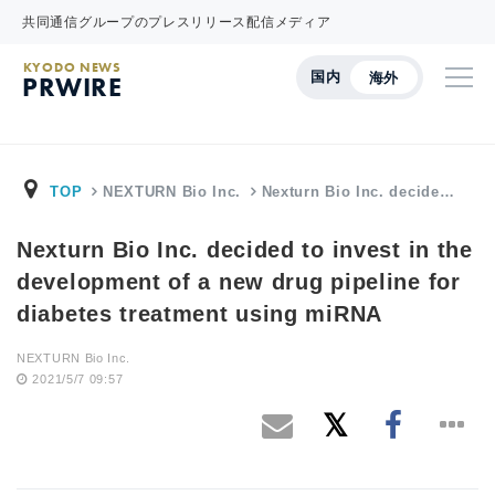
共同通信グループのプレスリリース配信メディア
KYODO NEWS
国内
海外
PRWIRE
TOP
NEXTURN Bio Inc.
Nexturn Bio Inc. decide…
Nexturn Bio Inc. decided to invest in the
development of a new drug pipeline for
diabetes treatment using miRNA
NEXTURN Bio Inc.
2021/5/7 09:57