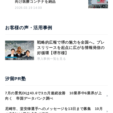
向け医療コンテナを納品
2026.03.19 14:00
お客様の声・活用事例
戦略的広報で堺の魅力を全国へ。プレ
スリリースを起点に広がる情報発信の
好循環【堺市様】
導入事例一覧を見る
汐留PR塾
7月の景気DIは43.6で3カ月連続改善 10業界中6業界が上
向く 帝国データバンク調べ
尼崎市、堂安律選手へのメッセージを13日まで募集 10月