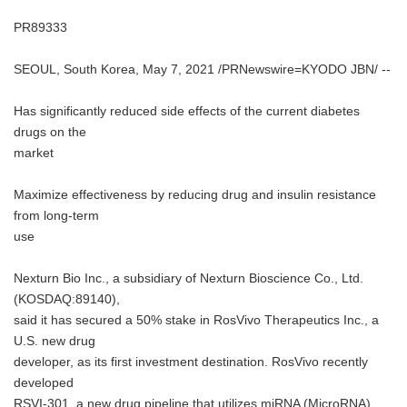
PR89333
SEOUL, South Korea, May 7, 2021 /PRNewswire=KYODO JBN/ --
Has significantly reduced side effects of the current diabetes
drugs on the
market
Maximize effectiveness by reducing drug and insulin resistance
from long-term
use
Nexturn Bio Inc., a subsidiary of Nexturn Bioscience Co., Ltd.
(KOSDAQ:89140),
said it has secured a 50% stake in RosVivo Therapeutics Inc., a
U.S. new drug
developer, as its first investment destination. RosVivo recently
developed
RSVI-301, a new drug pipeline that utilizes miRNA (MicroRNA),