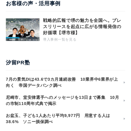
お客様の声・活用事例
戦略的広報で堺の魅力を全国へ。プレ
スリリースを起点に広がる情報発信の
好循環【堺市様】
導入事例一覧を見る
汐留PR塾
7月の景気DIは43.6で3カ月連続改善 10業界中6業界が上
向く 帝国データバンク調べ
尼崎市、堂安律選手へのメッセージを13日まで募集 10月
の市制110周年式典で掲示
お盆玉、子ども1人あたり平均9,977円 用意する人は
38.6% ソニー損保調べ