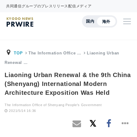
共同通信グループのプレスリリース配信メディア
KYODO NEWS
国内
海外
PRWIRE
TOP
The Information Office …
Liaoning Urban
Renewal …
Liaoning Urban Renewal & the 9th China
(Shenyang) International Modern
Architecture Exposition Was Held
The Information Office of Shenyang People's Government
2021/5/14 16:36