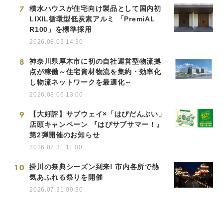
7
積水ハウスが住宅向け製品として国内初
LIXIL循環型低炭素アルミ 「PremiAL
R100」を標準採用
2026.08.03 14:30
8
神奈川県厚木市に初の自社運営型物流拠
点が稼働～住宅資材物流を集約・効率化
し物流ネットワークを最適化～
2026.08.06 13:00
9
【大好評】サブウェイ×「はぴだんぶい」
店頭キャンペーン 『はぴサブサマー！』
第2弾開催のお知らせ
2026.07.31 11:00
10
掛川の祭典シーズン到来! 市内各所で熱
気あふれる祭りを開催
2026.07.31 09:30