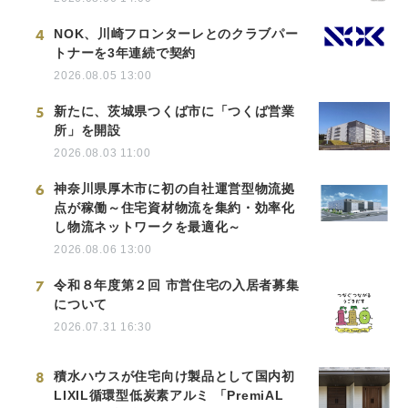
4
NOK、川崎フロンターレとのクラブパー
トナーを3年連続で契約
2026.08.05 13:00
5
新たに、茨城県つくば市に「つくば営業
所」を開設
2026.08.03 11:00
6
神奈川県厚木市に初の自社運営型物流拠
点が稼働～住宅資材物流を集約・効率化
し物流ネットワークを最適化～
2026.08.06 13:00
7
令和８年度第２回 市営住宅の入居者募集
について
2026.07.31 16:30
8
積水ハウスが住宅向け製品として国内初
LIXIL循環型低炭素アルミ 「PremiAL