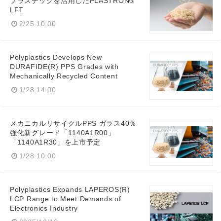
プラスチックを活用したPLASTRON®
English
LFT
2/25 10:00
Polyplastics Develops New
DURAFIDE(R) PPS Grades with
Mechanically Recycled Content
1/28 14:00
メカニカルリサイクルPPS ガラス40％
強化新グレード「1140A1R00」
「1140A1R30」を上市予定
1/28 10:00
Polyplastics Expands LAPEROS(R)
LCP Range to Meet Demands of
Electronics Industry