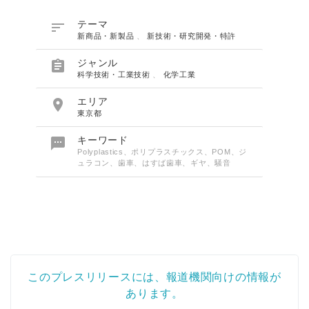

テーマ
新商品・新製品
、
新技術・研究開発・特許

ジャンル
科学技術・工業技術
、
化学工業

エリア
東京都

キーワード
Polyplastics、ポリプラスチックス、POM、ジ
ュラコン、歯車、はすば歯車、ギヤ、騒音
このプレスリリースには、報道機関向けの情報が
あります。