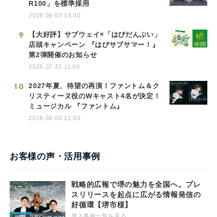
R100」を標準採用
2026.08.03 14:30
9
【大好評】サブウェイ×「はぴだんぶい」
店頭キャンペーン 『はぴサブサマー！』
第2弾開催のお知らせ
2026.07.31 11:00
10
2027年夏、待望の再演！ファントム＆ク
リスティーヌ役のWキャスト4名が決定！
ミュージカル 『ファントム』
2026.08.06 12:00
お客様の声・活用事例
戦略的広報で堺の魅力を全国へ。プレ
スリリースを起点に広がる情報発信の
好循環【堺市様】
導入事例一覧を見る