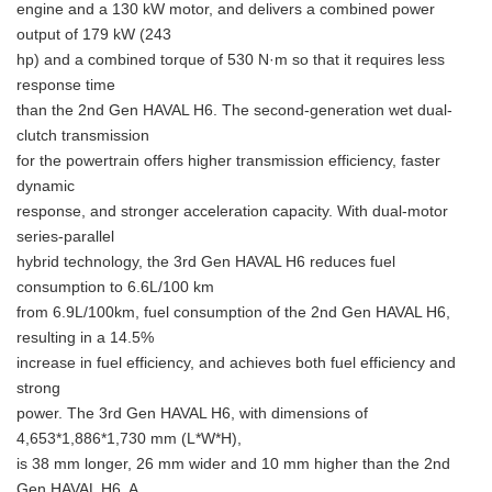
engine and a 130 kW motor, and delivers a combined power
output of 179 kW (243
hp) and a combined torque of 530 N·m so that it requires less
response time
than the 2nd Gen HAVAL H6. The second-generation wet dual-
clutch transmission
for the powertrain offers higher transmission efficiency, faster
dynamic
response, and stronger acceleration capacity. With dual-motor
series-parallel
hybrid technology, the 3rd Gen HAVAL H6 reduces fuel
consumption to 6.6L/100 km
from 6.9L/100km, fuel consumption of the 2nd Gen HAVAL H6,
resulting in a 14.5%
increase in fuel efficiency, and achieves both fuel efficiency and
strong
power. The 3rd Gen HAVAL H6, with dimensions of
4,653*1,886*1,730 mm (L*W*H),
is 38 mm longer, 26 mm wider and 10 mm higher than the 2nd
Gen HAVAL H6. A