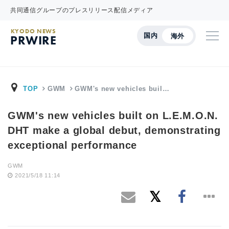
共同通信グループのプレスリリース配信メディア
KYODO NEWS
国内
海外
PRWIRE
TOP
GWM
GWM's new vehicles buil…
GWM's new vehicles built on L.E.M.O.N.
DHT make a global debut, demonstrating
exceptional performance
GWM
2021/5/18 11:14