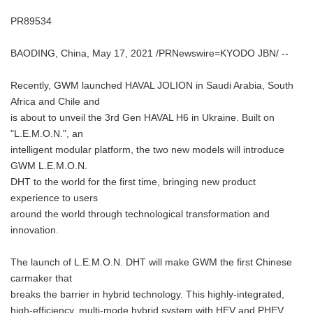
PR89534
BAODING, China, May 17, 2021 /PRNewswire=KYODO JBN/ --
Recently, GWM launched HAVAL JOLION in Saudi Arabia, South
Africa and Chile and
is about to unveil the 3rd Gen HAVAL H6 in Ukraine. Built on
"L.E.M.O.N.", an
intelligent modular platform, the two new models will introduce
GWM L.E.M.O.N.
DHT to the world for the first time, bringing new product
experience to users
around the world through technological transformation and
innovation.
The launch of L.E.M.O.N. DHT will make GWM the first Chinese
carmaker that
breaks the barrier in hybrid technology. This highly-integrated,
high-efficiency, multi-mode hybrid system with HEV and PHEV