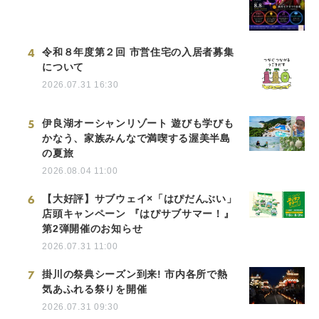
4
令和８年度第２回 市営住宅の入居者募集
について
2026.07.31 16:30
5
伊良湖オーシャンリゾート 遊びも学びも
かなう、家族みんなで満喫する渥美半島
の夏旅
2026.08.04 11:00
6
【大好評】サブウェイ×「はぴだんぶい」
店頭キャンペーン 『はぴサブサマー！』
第2弾開催のお知らせ
2026.07.31 11:00
7
掛川の祭典シーズン到来! 市内各所で熱
気あふれる祭りを開催
2026.07.31 09:30