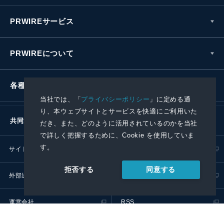
PRWIREサービス
PRWIREについて
各種お問い合わせ
当社では、「
プライバシーポリシー
」に定める通
り、本ウェブサイトとサービスを快適にご利用いた
共同通信社グループ
だき、また、どのように活用されているのかを当社
で詳しく把握するために、Cookie を使用していま
す。
サイトポリシー
プライバシーポリシー
同意する
拒否する
外部送信ポリシー
プレスリリース取扱基準
運営会社
RSS