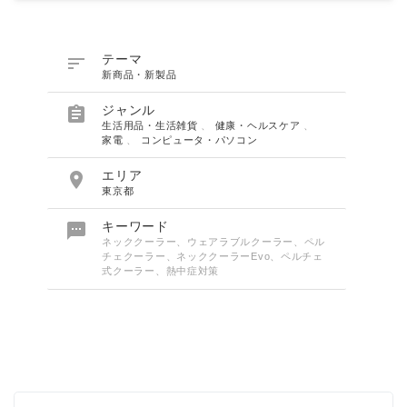

テーマ
新商品・新製品

ジャンル
生活用品・生活雑貨
、
健康・ヘルスケア
、
家電
、
コンピュータ・パソコン

エリア
東京都

キーワード
ネッククーラー、ウェアラブルクーラー、ペル
チェクーラー、ネッククーラーEvo、ペルチェ
式クーラー、熱中症対策