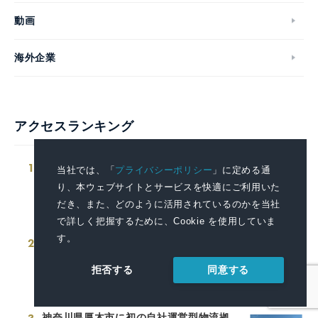
動画
海外企業
アクセスランキング
1
2027年夏、待望の再演！ファントム＆ク
当社では、「
プライバシーポリシー
」に定める通
リスティーヌ役のWキャスト4名が決定！
り、本ウェブサイトとサービスを快適にご利用いた
ミュージカル 『ファントム』
だき、また、どのように活用されているのかを当社
2026.08.06 12:00
で詳しく把握するために、Cookie を使用していま
す。
2
千葉市内にリチウムイオン電池などの小
型充電式電池回収ボックスを新たに15カ
同意する
拒否する
所設置
2026.08.05 16:00
神奈川県厚木市に初の自社運営型物流拠