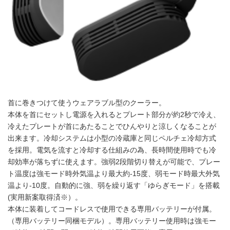
首に巻きつけて使うウェアラブル型のクーラー。
本体を首にセットし電源を入れるとプレート部分が約2秒で冷え、
冷えたプレートが首にあたることでひんやりと涼しくなることが
出来ます。冷却システムは小型の冷蔵庫と同じペルチェ冷却方式
を採用。電気を流すと冷却する仕組みの為、長時間使用時でも冷
却効率が落ちずに使えます。強弱2段階切り替えが可能で、プレー
ト温度は強モード時外気温より最大約-15度、弱モード時最大外気
温より-10度。自動的に強、弱を繰り返す「ゆらぎモード」を搭載
(実用新案取得済※）。
本体に装着してコードレスで使用できる専用バッテリーが付属。
（専用バッテリー同梱モデル）。専用バッテリー使用時は強モー