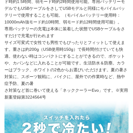
ド時約1.5時間、弱モード時約2時間使用可能。専用バッテリーモ
デルでもUSBケーブルをさしてUSBモデルと同様にモバイルバッ
テリーで使用することも可能。（モバイルバッテリー使用時：
10000mAh強モード約10時間、弱モード約12時間使用可能）。
専用バッテリーの充電は本体に装着した状態でUSBケーブルをさ
すだけで充電が行われます
サイズ可変式で女性でも男性でもぴったりとフィットして使えま
す。重さは約200g（USB使用時150g）で長時間付けていても快
適。使わない時はコンパクトにすることができるので、ポケット
や、カバンなどに入れることが可能です。生活防水＆防塵。カラ
ーはブラック、ホワイトの2色からお選びいただけます。夏の暑さ
対策に、スポーツ観戦に、バイクに、屋外での作業時など、熱中
症予防、夏の暑
さ対策など首に巻いて使える「ネッククーラーEvo」です。※実用
新案登録第3224564号