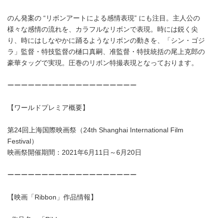
のん発案の “リボンアートによる感情表現” にも注目。主人公の
様々な感情の流れを、カラフルなリボンで表現。時には鋭く尖
り、時にはしなやかに踊るようなリボンの動きを、「シン・ゴジ
ラ」監督・特技監督の樋口真嗣、准監督・特技統括の尾上克郎の
豪華タッグで実現。圧巻のリボン特撮表現となっております。
ーーーーーーーーーーーーーーーーーーー
【ワールドプレミア概要】
第24回上海国際映画祭（24th Shanghai International Film
Festival）
映画祭開催期間：2021年6月11日～6月20日
ーーーーーーーーーーーーーーーーーーー
【映画「Ribbon」作品情報】