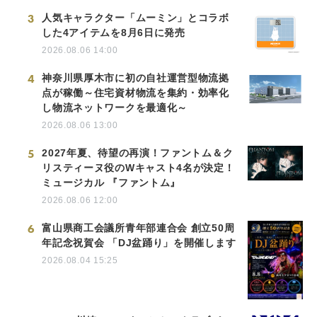
3
人気キャラクター「ムーミン」とコラボ
した4アイテムを8月6日に発売
2026.08.06 14:00
4
神奈川県厚木市に初の自社運営型物流拠
点が稼働～住宅資材物流を集約・効率化
し物流ネットワークを最適化～
2026.08.06 13:00
5
2027年夏、待望の再演！ファントム＆ク
リスティーヌ役のWキャスト4名が決定！
ミュージカル 『ファントム』
2026.08.06 12:00
6
富山県商工会議所青年部連合会 創立50周
年記念祝賀会 「DJ盆踊り」を開催します
2026.08.04 15:25