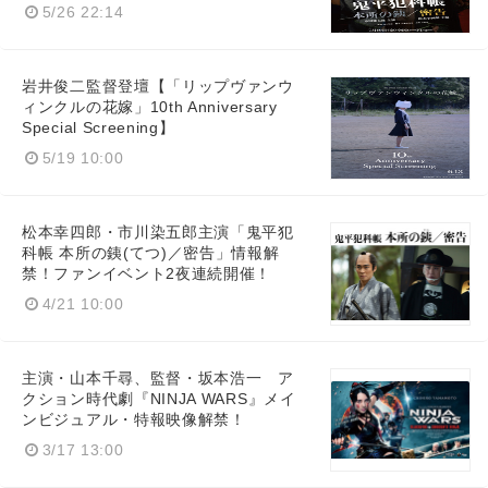
5/26 22:14
岩井俊二監督登壇【「リップヴァンウ
ィンクルの花嫁」10th Anniversary
Special Screening】
5/19 10:00
松本幸四郎・市川染五郎主演「鬼平犯
科帳 本所の銕(てつ)／密告」情報解
禁！ファンイベント2夜連続開催！
4/21 10:00
主演・山本千尋、監督・坂本浩一 ア
クション時代劇『NINJA WARS』メイ
ンビジュアル・特報映像解禁！
3/17 13:00