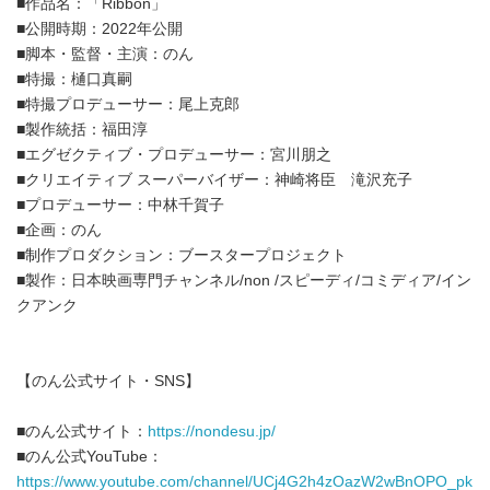
■作品名：「Ribbon」
■公開時期：2022年公開
■脚本・監督・主演：のん
■特撮：樋口真嗣
■特撮プロデューサー：尾上克郎
■製作統括：福田淳
■エグゼクティブ・プロデューサー：宮川朋之
■クリエイティブ スーパーバイザー：神崎将臣 滝沢充子
■プロデューサー：中林千賀子
■企画：のん
■制作プロダクション：ブースタープロジェクト
■製作：日本映画専門チャンネル/non /スピーディ/コミディア/イン
クアンク
【のん公式サイト・SNS】
■のん公式サイト：
https://nondesu.jp/
■のん公式YouTube：
https://www.youtube.com/channel/UCj4G2h4zOazW2wBnOPO_pk