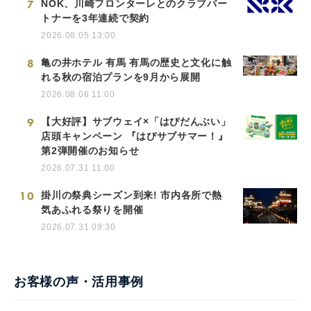
7
NOK、川崎フロンターレとのクラブパー
トナーを3年連続で契約
2026.08.05 13:00
8
亀の井ホテル 有馬 有馬の歴史と文化に触
れる秋の宿泊プランを9月から展開
2026.08.06 11:00
9
【大好評】サブウェイ×「はぴだんぶい」
店頭キャンペーン 『はぴサブサマー！』
第2弾開催のお知らせ
2026.07.31 11:00
10
掛川の祭典シーズン到来! 市内各所で熱
気あふれる祭りを開催
2026.07.31 09:30
お客様の声・活用事例