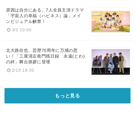
原因は自分にある。7人全員主演ドラマ
「宇宙人の幸福（ハピネス）論」メイ
ンビジュアル解禁！
3/5 10:00
北大路欣也、芸歴70周年に万感の思
い！「三屋清左衛門残日録 永遠(とわ)
の絆」舞台挨拶に登壇
2/19 18:30
もっと見る