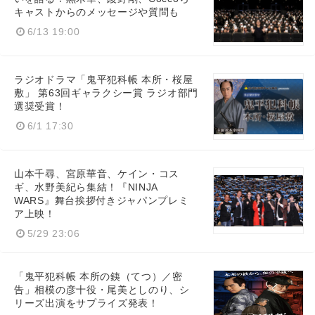
キャストからのメッセージや質問も
6/13 19:00
English
ラジオドラマ「鬼平犯科帳 本所・桜屋
敷」 第63回ギャラクシー賞 ラジオ部門
選奨受賞！
6/1 17:30
山本千尋、宮原華音、ケイン・コス
ギ、水野美紀ら集結！『NINJA
WARS』舞台挨拶付きジャパンプレミ
ア上映！
5/29 23:06
「鬼平犯科帳 本所の銕（てつ）／密
告」相模の彦十役・尾美としのり、シ
リーズ出演をサプライズ発表！