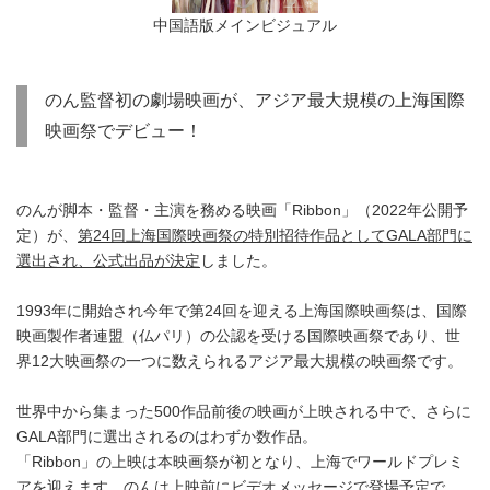
中国語版メインビジュアル
のん監督初の劇場映画が、アジア最大規模の上海国際
映画祭でデビュー！
のんが脚本・監督・主演を務める映画「Ribbon」（2022年公開予
定）が、
第24回上海国際映画祭の特別招待作品としてGALA部門に
選出され、公式出品が決定
しました。
1993年に開始され今年で第24回を迎える上海国際映画祭は、国際
映画製作者連盟（仏パリ）の公認を受ける国際映画祭であり、世
界12大映画祭の一つに数えられるアジア最大規模の映画祭です。
世界中から集まった500作品前後の映画が上映される中で、さらに
GALA部門に選出されるのはわずか数作品。
「Ribbon」の上映は本映画祭が初となり、上海でワールドプレミ
アを迎えます。のんは上映前にビデオメッセージで登場予定で