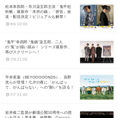
松本幸四郎・市川染五郎主演「鬼平犯
科帳」最新作「本所の銕」「密告」放
送・配信決定！ビジュアルも解禁！
8/6 10:00
“鬼平”幸四郎 “鬼銕”染五郎、二人
の“鬼”が揃い踏み！ シリーズ最新作、
再びスクリーンへ！
7/9 21:05
平井美葉（BEYOOOOONDS）、高野
洸らが登壇！七夕の夜に「がんばっ
て、がんばらない」への“願い”を語る！
7/7 21:45
Japanese
岩井俊二監督が劇場公開10周年への想
いを語る！黒木華、綾野剛、Coccoら