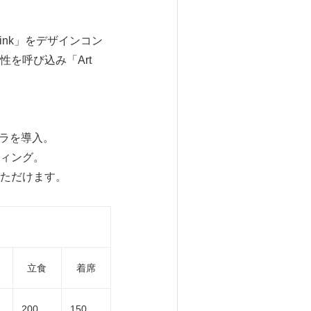
ink」をデザインコン
を呼び込み「Art
メラを導入。
ィング。
ただけます。
立食
着席
200
150