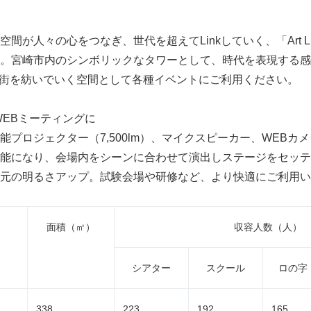
English
間が人々の心をつなぎ、世代を超えてLinkしていく、「Art L
。宮崎市内のシンボリックなタワーとして、時代を表現する感性
人と街を紡いでいく空間として各種イベントにご利用ください。
WEBミーティングに
能プロジェクター（7,500lm）、マイクスピーカー、WEBカ
能になり、会場内をシーンに合わせて演出しステージをセッテ
元の明るさアップ。試験会場や研修など、より快適にご利用い
面積（㎡）
収容人数（人）
シアター
スクール
ロの字
338
223
192
165