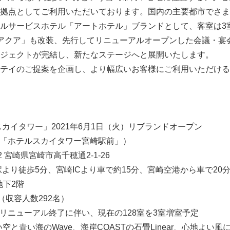
拠点としてご利用いただいております。国内の主要都市でさま
ルサービスホテル「アートホテル」ブランドとして、客室は3室
アクア」も改装、先行してリニューアルオープンした会議・宴
ジェクトが完結し、新たなステージへと展開いたします。
テイのご提案を企画し、より幅広いお客様にご利用いただける
スカイタワー」2021年6月1日（火）リブランドオープン
日：「ホテルスカイタワー宮崎駅前」）
2 宮崎県宮崎市高千穂通2-1-26
より徒歩5分、宮崎ICより車で約15分、宮崎空港から車で20
地下2階
（収容人数292名）
客室リニューアル終了に伴い、現在の128室を3室増室予定
」青い空と青い海のWave、海岸COASTの石畳Linear、心地よ