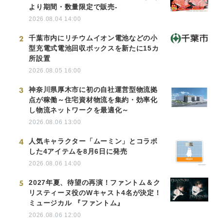
より期間・数量限定で販売-
2026.08.04 14:00
2
千葉市内にリチウムイオン電池などの小
型充電式電池回収ボックスを新たに15カ
所設置
2026.08.05 16:00
3
神奈川県厚木市に初の自社運営型物流拠
点が稼働～住宅資材物流を集約・効率化
し物流ネットワークを最適化～
2026.08.06 13:00
4
人気キャラクター「ムーミン」とコラボ
した4アイテムを8月6日に発売
2026.08.06 14:00
5
2027年夏、待望の再演！ファントム＆ク
リスティーヌ役のWキャスト4名が決定！
ミュージカル 『ファントム』
2026.08.06 12:00