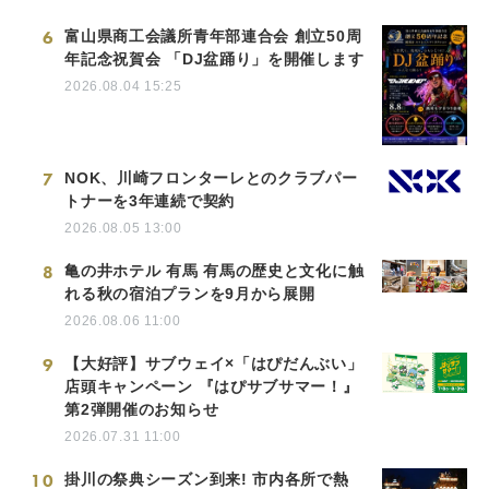
6
富山県商工会議所青年部連合会 創立50周
年記念祝賀会 「DJ盆踊り」を開催します
2026.08.04 15:25
7
NOK、川崎フロンターレとのクラブパー
トナーを3年連続で契約
2026.08.05 13:00
8
亀の井ホテル 有馬 有馬の歴史と文化に触
れる秋の宿泊プランを9月から展開
2026.08.06 11:00
9
【大好評】サブウェイ×「はぴだんぶい」
店頭キャンペーン 『はぴサブサマー！』
第2弾開催のお知らせ
2026.07.31 11:00
10
掛川の祭典シーズン到来! 市内各所で熱