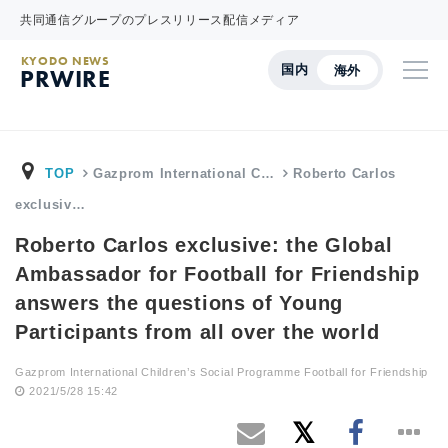
共同通信グループのプレスリリース配信メディア
KYODO NEWS
国内
海外
PRWIRE
TOP
Gazprom International C…
Roberto Carlos
exclusiv…
Roberto Carlos exclusive: the Global
Ambassador for Football for Friendship
answers the questions of Young
Participants from all over the world
Gazprom International Children’s Social Programme Football for Friendship
2021/5/28 15:42