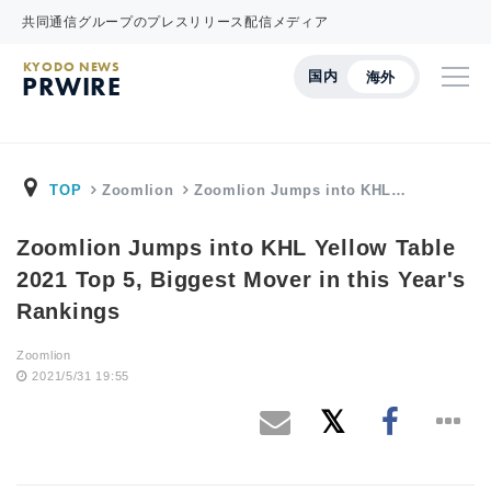
共同通信グループのプレスリリース配信メディア
KYODO NEWS
国内
海外
PRWIRE
TOP
Zoomlion
Zoomlion Jumps into KHL…
Zoomlion Jumps into KHL Yellow Table
2021 Top 5, Biggest Mover in this Year's
Rankings
Zoomlion
2021/5/31 19:55