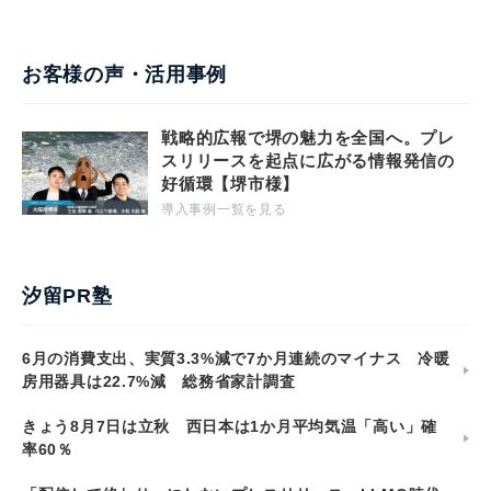
お客様の声・活用事例
戦略的広報で堺の魅力を全国へ。プレ
スリリースを起点に広がる情報発信の
好循環【堺市様】
導入事例一覧を見る
汐留PR塾
6月の消費支出、実質3.3%減で7か月連続のマイナス 冷暖
房用器具は22.7%減 総務省家計調査
きょう8月7日は立秋 西日本は1か月平均気温「高い」確
率60％