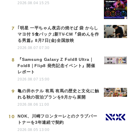
2026.08.04 15:25
7
｢明星 一平ちゃん夜店の焼そば 袋 からし
マヨ付 5食パック｣新TV-CM『袋めんを作
る男篇』8月7日(金)全国放映
2026.08.07 07:30
8
『Samsung Galaxy Z Fold8 Ultra｜
Fold8｜Flip8 発売記念イベント』開催
レポート
2026.08.07 15:00
9
亀の井ホテル 有馬 有馬の歴史と文化に触
れる秋の宿泊プランを9月から展開
2026.08.06 11:00
10
NOK、川崎フロンターレとのクラブパー
トナーを3年連続で契約
2026.08.05 13:00