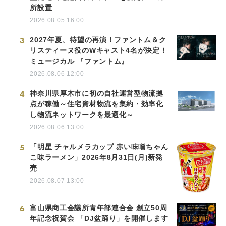
所設置
2026.08.05 16:00
3
2027年夏、待望の再演！ファントム＆ク
リスティーヌ役のWキャスト4名が決定！
ミュージカル 『ファントム』
2026.08.06 12:00
4
神奈川県厚木市に初の自社運営型物流拠
点が稼働～住宅資材物流を集約・効率化
し物流ネットワークを最適化～
2026.08.06 13:00
5
「明星 チャルメラカップ 赤い味噌ちゃん
こ味ラーメン」2026年8月31日(月)新発
売
2026.08.07 13:00
6
富山県商工会議所青年部連合会 創立50周
年記念祝賀会 「DJ盆踊り」を開催します