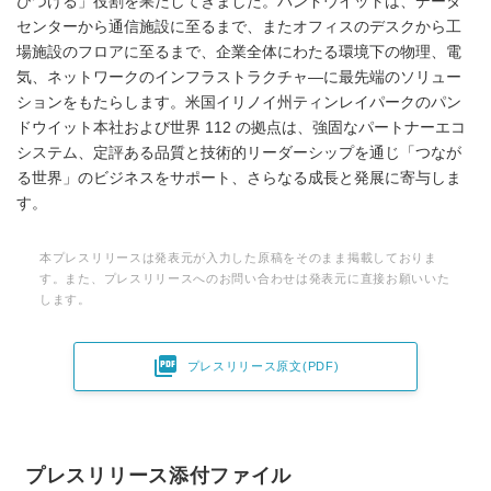
びつける」役割を果たしてきました。パンドウイットは、データ
センターから通信施設に至るまで、またオフィスのデスクから工
場施設のフロアに至るまで、企業全体にわたる環境下の物理、電
気、ネットワークのインフラストラクチャ―に最先端のソリュー
ションをもたらします。米国イリノイ州ティンレイパークのパン
ドウイット本社および世界 112 の拠点は、強固なパートナーエコ
システム、定評ある品質と技術的リーダーシップを通じ「つなが
る世界」のビジネスをサポート、さらなる成長と発展に寄与しま
す。
本プレスリリースは発表元が入力した原稿をそのまま掲載しておりま
す。また、プレスリリースへのお問い合わせは発表元に直接お願いいた
します。

プレスリリース原文(PDF)
プレスリリース添付ファイル