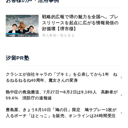
お客様の声・活用事例
戦略的広報で堺の魅力を全国へ。プレ
スリリースを起点に広がる情報発信の
好循環【堺市様】
導入事例一覧を見る
汐留PR塾
クラシエが自社キャラの「ブキミ」を公表してから1年 ね
るねるねるね40周年、魔女さんの変身
熱中症の救急搬送、7月27日〜8月2日は9,180人 高齢者が
59.6% 消防庁の速報値
豊島屋、きょう8月10日「鳩の日」限定 鳩サブレー1枚が
入るポーチ「はとっこ」を販売、オンラインは24時間受注