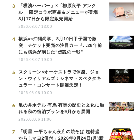
3
「横濱ハーバー」×「柳原良平 アンク
ル」 限定コラボ商品＆メニューが登場
8月17日から限定販売開始
2026.08.07 13:00
4
横浜vs沖縄尚学、8月10日甲子園で激
突 チケット完売の注目カード…28年前
にも横浜が演じた“伝説の一戦”
2026.08.07 19:00
5
スクリーン×オーケストラで体感。ジョ
ン・ウィリアムズ：シネマ・スペクタキ
ュラー・コンサート開催決定！
2026.08.08 10:00
6
亀の井ホテル 有馬 有馬の歴史と文化に触
れる秋の宿泊プランを9月から展開
2026.08.06 11:00
7
「明星 一平ちゃん夜店の焼そば 超特盛
からしマヨ2個付」2026年8月24日(月)新