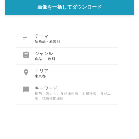
画像を一括してダウンロード

テーマ
新商品・新製品

ジャンル
食品
、
飲料

エリア
東京都

キーワード
抗菌、防カビ、食品衛生法、金属検知、食品工
場、抗菌性能試験