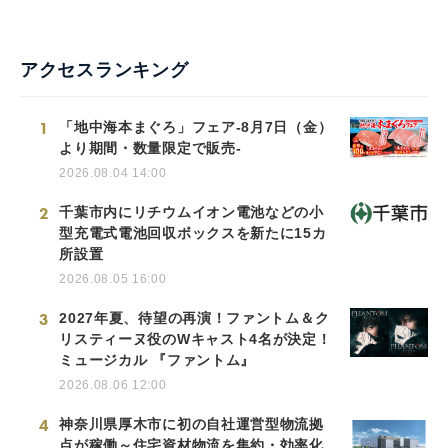
アクセスランキング
1
「地中海本まぐろ」フェア-8月7日（金）
より期間・数量限定で販売-
2026.08.04 14:00
2
千葉市内にリチウムイオン電池などの小
型充電式電池回収ボックスを新たに15カ
所設置
2026.08.05 16:00
3
2027年夏、待望の再演！ファントム＆ク
リスティーヌ役のWキャスト4名が決定！
ミュージカル 『ファントム』
2026.08.06 12:00
4
神奈川県厚木市に初の自社運営型物流拠
点が稼働～住宅資材物流を集約・効率化