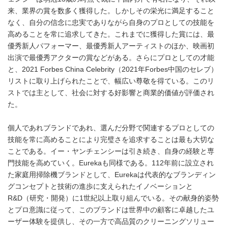
来、業界の賞を数多く獲得した。しかしその栄光に満足すること
なく、自分の信念に忠実でありながら自身のプロとしての技能を
高めることを常に追求してきた。これまでに獲得した賞には、最
優秀新人パフォーマー、最優秀新人アーティストのほか、映画初
出演で最優秀アクターの賞などがある。さらにプロとしての才能
と、2021 Forbes China Celebrity（2021年Forbes中国のセレブ）
リストに取り上げられたことで、幅広い尊敬を得ている。このリ
ストでは主として、社会に対する好影響と商業的価値が評価され
た。
個人であれブランドであれ、選んだ分野で関連するプロとしての
技能を常に高めることにより完璧さを追求することは最も大切な
ことである。イー・ヤンチェンシーは引き続き、自身の経験と専
門技能を高めていく。Eurekaも同様である。112年前に設立され
た家庭用掃除機ブランドとして、Eurekaは代表的なブランディン
グコンセプトと技術の進歩に支えられたイノベーションと
R&D（研究・開発）に1世紀以上取り組んでいる。その献身的姿勢
とプロ意識に従って、このブランドは世界中の顧客に卓越したユ
ーザー体験を提供し、その一方で高品質のクリーニングソリュー