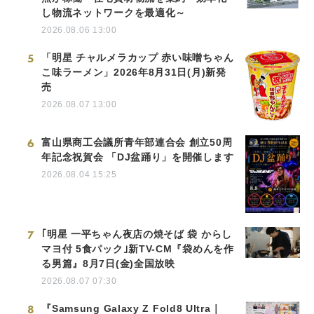
し物流ネットワークを最適化～
2026.08.06 13:00
5
「明星 チャルメラカップ 赤い味噌ちゃん
こ味ラーメン」2026年8月31日(月)新発
売
2026.08.07 13:00
6
富山県商工会議所青年部連合会 創立50周
年記念祝賀会 「DJ盆踊り」を開催します
2026.08.04 15:25
7
｢明星 一平ちゃん夜店の焼そば 袋 からし
マヨ付 5食パック｣新TV-CM『袋めんを作
る男篇』8月7日(金)全国放映
2026.08.07 07:30
8
『Samsung Galaxy Z Fold8 Ultra｜