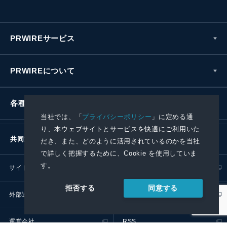
PRWIREサービス
PRWIREについて
各種お問い合わせ
当社では、「
プライバシーポリシー
」に定める通
り、本ウェブサイトとサービスを快適にご利用いた
共同通信社グループ
だき、また、どのように活用されているのかを当社
で詳しく把握するために、Cookie を使用していま
す。
サイトポリシー
プライバシーポリシー
同意する
拒否する
外部送信ポリシー
プレスリリース取扱基準
運営会社
RSS