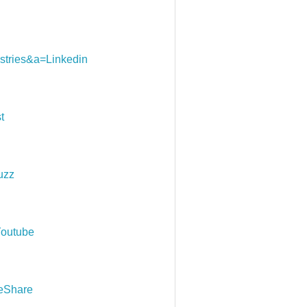
ries&a=Linkedin
t
uzz
outube
eShare