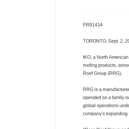
PR91434
TORONTO, Sept. 2, 2
IKO, a North American 
roofing products, ann
Roof Group (RRG).
RRG is a manufacturer 
operated as a family o
global operations unde
company's expanding fo