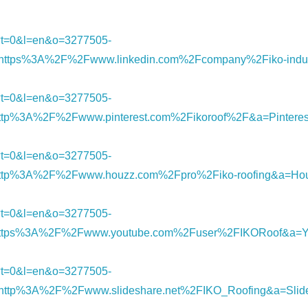
nk/?t=0&l=en&o=3277505-
ttps%3A%2F%2Fwww.linkedin.com%2Fcompany%2Fiko-indust
nk/?t=0&l=en&o=3277505-
tp%3A%2F%2Fwww.pinterest.com%2Fikoroof%2F&a=Pinteres
nk/?t=0&l=en&o=3277505-
Japanese
ttp%3A%2F%2Fwww.houzz.com%2Fpro%2Fiko-roofing&a=Ho
nk/?t=0&l=en&o=3277505-
ttps%3A%2F%2Fwww.youtube.com%2Fuser%2FIKORoof&a=Y
nk/?t=0&l=en&o=3277505-
ttp%3A%2F%2Fwww.slideshare.net%2FIKO_Roofing&a=Slid
English