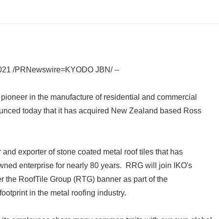
021 /PRNewswire=KYODO JBN/ --
pioneer in the manufacture of residential and commercial
ounced today that it has acquired New Zealand based Ross
and exporter of stone coated metal roof tiles that has
wned enterprise for nearly 80 years. RRG will join IKO's
r the RoofTile Group (RTG) banner as part of the
otprint in the metal roofing industry.