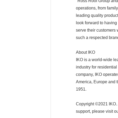
"Ross Roof Group and 
operations, from family
leading quality produc
look forward to having
serve their customers 
such a respected bran
About IKO
IKO is a world-wide lea
industry for residentia
company, IKO operates
America, Europe and th
1951.
Copyright ©2021 IKO. A
support, please visit o