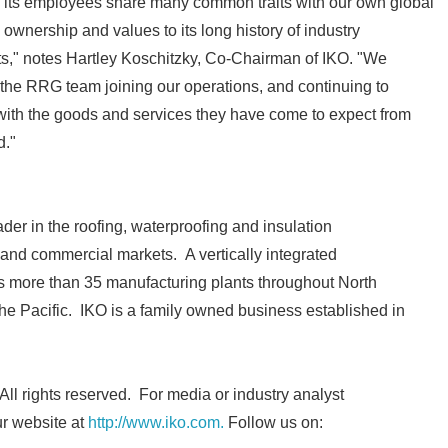
its employees share many common traits with our own global
 ownership and values to its long history of industry
ts," notes Hartley Koschitzky, Co-Chairman of IKO. "We
 the RRG team joining our operations, and continuing to
with the goods and services they have come to expect from
d."
der in the roofing, waterproofing and insulation
l and commercial markets. A vertically integrated
 more than 35 manufacturing plants throughout North
e Pacific. IKO is a family owned business established in
ll rights reserved. For media or industry analyst
ur website at
http://www.iko.com.
Follow us on: