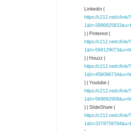
Linkedin (
https://c212.net/c/li
1&h=3996825833&u=h
) | Pinterest (
https://c212.net/c/li
1&h=568129073&u=ht
) | Houzz (
https://c212.net/c/li
1&h=456096734&u=h
) | Youtube (
https://c212.net/c/li
1&h=569692908&u=h
) | SlideShare (
https://c212.net/c/li
1&h=3378759784&u=h