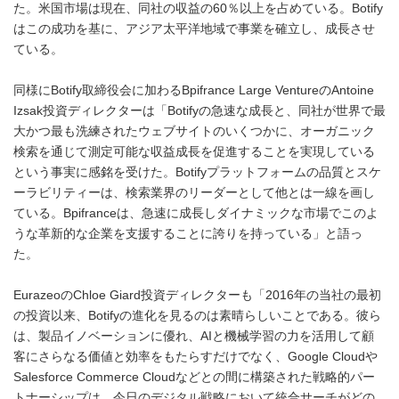
た。米国市場は現在、同社の収益の60％以上を占めている。Botify
はこの成功を基に、アジア太平洋地域で事業を確立し、成長させ
ている。
同様にBotify取締役会に加わるBpifrance Large VentureのAntoine
Izsak投資ディレクターは「Botifyの急速な成長と、同社が世界で最
大かつ最も洗練されたウェブサイトのいくつかに、オーガニック
検索を通じて測定可能な収益成長を促進することを実現している
という事実に感銘を受けた。Botifyプラットフォームの品質とスケ
ーラビリティーは、検索業界のリーダーとして他とは一線を画し
ている。Bpifranceは、急速に成長しダイナミックな市場でこのよ
うな革新的な企業を支援することに誇りを持っている」と語っ
た。
EurazeoのChloe Giard投資ディレクターも「2016年の当社の最初
の投資以来、Botifyの進化を見るのは素晴らしいことである。彼ら
は、製品イノベーションに優れ、AIと機械学習の力を活用して顧
客にさらなる価値と効率をもたらすだけでなく、Google Cloudや
Salesforce Commerce Cloudなどとの間に構築された戦略的パー
トナーシップは、今日のデジタル戦略において統合サーチがどの