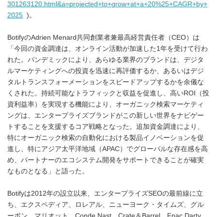
301263120.html&a=projected+to+grow+at+a+20%25+CAGR+by+
2025
)。
BotifyのAdrien Menard共同創業者兼最高経営責任者（CEO）は
「今回の資金調達は、オンライン活動が加速した1年を受けて行わ
れた。パンデミックにより、あらゆる業界のブランドは、デジタ
ルマーケティングへの投資を迅速に再評価するか、あるいはデジ
タルトランスフォーメーションをスピードアップするかを余儀な
くされた。持続可能なトラフィックと収益を促進し、高いROI（投
資利益率）を実現する機能により、オーガニック検索マーケティ
ングは、エンタープライズブランドがこの新しい世界をナビゲー
トすることを支援するコア戦略となった。追加資金調達により、
特にオーガニック検索の自動化における製品イノベーションを促
進し、特にアジア太平洋地域（APAC）でグローバルな存在感を高
め、パートナーのエコシステム開発をサポートできることが確実
なものとなる」と語った。
Botifyは2012年の設立以来、エンタープライズSEOの最前線に立
ち、エクスペディア、ロレアル、ニューヨーク・タイムズ、グル
ーポン、マリオット、Conde Nast、Crate＆Barrel、Fnac Darty、