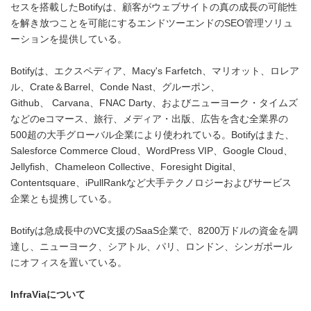
セスを搭載したBotifyは、顧客がウェブサイトの真の成長の可能性
を解き放つことを可能にするエンドツーエンドのSEO管理ソリュ
ーションを提供している。
Botifyは、エクスペディア、Macy's Farfetch、マリオット、ロレア
ル、Crate＆Barrel、Conde Nast、グルーポン、
Github、 Carvana、FNAC Darty、およびニューヨーク・タイムズ
などのeコマース、旅行、メディア・出版、広告を含む全業界の
500超の大手グローバル企業により使われている。Botifyはまた、
Salesforce Commerce Cloud、WordPress VIP、Google Cloud、
Jellyfish、Chameleon Collective、Foresight Digital、
Contentsquare、iPullRankなど大手テクノロジーおよびサービス
企業とも提携している。
Botifyは急成長中のVC支援のSaaS企業で、8200万ドルの資金を調
達し、ニューヨーク、シアトル、パリ、ロンドン、シンガポール
にオフィスを置いている。
InfraVia
について