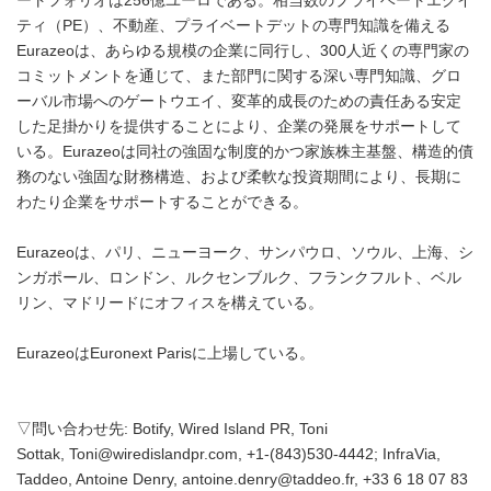
ートフォリオは256億ユーロである。相当数のプライベートエクイ
ティ（PE）、不動産、プライベートデットの専門知識を備える
Eurazeoは、あらゆる規模の企業に同行し、300人近くの専門家の
コミットメントを通じて、また部門に関する深い専門知識、グロ
ーバル市場へのゲートウエイ、変革的成長のための責任ある安定
した足掛かりを提供することにより、企業の発展をサポートして
いる。Eurazeoは同社の強固な制度的かつ家族株主基盤、構造的債
務のない強固な財務構造、および柔軟な投資期間により、長期に
わたり企業をサポートすることができる。
Eurazeoは、パリ、ニューヨーク、サンパウロ、ソウル、上海、シ
ンガポール、ロンドン、ルクセンブルク、フランクフルト、ベル
リン、マドリードにオフィスを構えている。
EurazeoはEuronext Parisに上場している。
▽問い合わせ先: Botify, Wired Island PR, Toni
Sottak, Toni@wiredislandpr.com, +1-(843)530-4442; InfraVia,
Taddeo, Antoine Denry, antoine.denry@taddeo.fr, +33 6 18 07 83