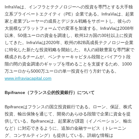
InfraViaは、インフラとテクノロジーへの投資を専門とする大手独
立系プライベートエクイティ（PE）企業である。InfraViaは、起業
家と産業プレーヤーの成長とデジタル戦略をサポートし、彼らの
大規模なプラットフォームでの変革を加速する。InfraViaは2008年
以来、50億ユーロの資金を調達し、欧州12カ国の30社以上に投資
してきた。InfraViaは2020年、欧州のB2B高成長テクノロジー企業
に特化した新たな投資戦略を開始した。 8人の経験豊富な専門家で
構成されるチームが、ベンチャーキャピタル段階とバイアウト段
階の間の資金調達のギャップを埋めることを支援するため、1000
万ユーロから5000万ユーロの単一投資を行う方針である。
www.infraviacapital.com
Bpifrance
（フランス公的投資銀行）について
Bpifranceはフランスの国立投資銀行である。ローン、保証、株式
投資、輸出保険を通じて、開発のあらゆる段階で企業に資金を提
供している。Bpifranceは、起業家が課題（イノベーション、輸出
など）に対応できるように、追加の金融サービス（トレーニン
グ、コンサルティング）も提供している。詳細な情報は