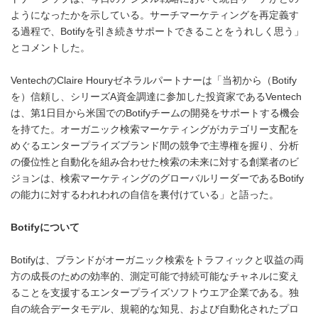
ようになったかを示している。サーチマーケティングを再定義す
る過程で、Botifyを引き続きサポートできることをうれしく思う」
とコメントした。
VentechのClaire Houryゼネラルパートナーは「当初から（Botify
を）信頼し、シリーズA資金調達に参加した投資家であるVentech
は、第1日目から米国でのBotifyチームの開発をサポートする機会
を持てた。オーガニック検索マーケティングがカテゴリー支配を
めぐるエンタープライズブランド間の競争で主導権を握り、分析
の優位性と自動化を組み合わせた検索の未来に対する創業者のビ
ジョンは、検索マーケティングのグローバルリーダーであるBotify
の能力に対するわれわれの自信を裏付けている」と語った。
Botify
について
Botifyは、ブランドがオーガニック検索をトラフィックと収益の両
方の成長のための効率的、測定可能で持続可能なチャネルに変え
ることを支援するエンタープライズソフトウエア企業である。独
自の統合データモデル、規範的な知見、および自動化されたプロ