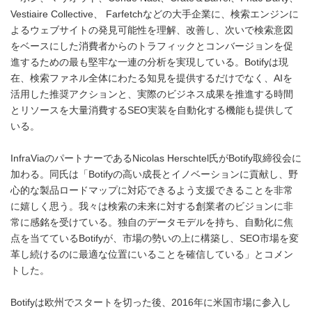
Vestiaire Collective、 Farfetchなどの大手企業に、検索エンジンに
よるウェブサイトの発見可能性を理解、改善し、次いで検索意図
をベースにした消費者からのトラフィックとコンバージョンを促
進するための最も堅牢な一連の分析を実現している。Botifyは現
在、検索ファネル全体にわたる知見を提供するだけでなく、AIを
活用した推奨アクションと、実際のビジネス成果を推進する時間
とリソースを大量消費するSEO実装を自動化する機能も提供して
いる。
InfraViaのパートナーであるNicolas Herschtel氏がBotify取締役会に
加わる。同氏は「Botifyの高い成長とイノベーションに貢献し、野
心的な製品ロードマップに対応できるよう支援できることを非常
に嬉しく思う。我々は検索の未来に対する創業者のビジョンに非
常に感銘を受けている。独自のデータモデルを持ち、自動化に焦
点を当てているBotifyが、市場の勢いの上に構築し、SEO市場を変
革し続けるのに最適な位置にいることを確信している」とコメン
トした。
Botifyは欧州でスタートを切った後、2016年に米国市場に参入し