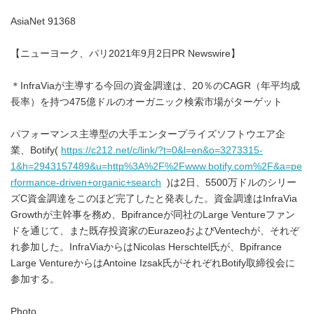
AsiaNet 91368
【ニューヨーク、パリ2021年9月2日PR Newswire】
＊InfraViaが主導する今回の資金調達は、20％のCAGR（年平均成
長率）を持つ475億ドルのオーガニック検索市場がターゲット
パフォーマンス主導型の大手エンタープライズソフトウエア企
業、Botify(
https://c212.net/c/link/?t=0&l=en&o=3273315-
1&h=2943157489&u=http%3A%2F%2Fwww.botify.com%2F&a=pe
rformance-driven+organic+search
)は2日、5500万ドルのシリー
ズC資金調達をこのほど完了したと発表した。資金調達はInfraVia
Growthが主幹事を務め、Bpifranceが同社のLarge Ventureファン
ドを通じて、また既存投資家のEurazeoおよびVentechが、それぞ
れ参加した。InfraViaからはNicolas Herschtel氏が、Bpifrance
Large VentureからはAntoine Izsak氏がそれぞれBotify取締役会に
参加する。
Photo