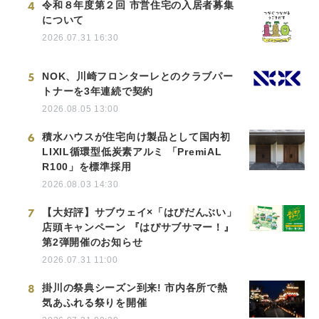
4
令和８年度第２回 市営住宅の入居者募集
について
2026.07.31 16:30
5
NOK、川崎フロンターレとのクラブパー
トナーを3年連続で契約
2026.08.05 13:00
6
積水ハウスが住宅向け製品として国内初
LIXIL循環型低炭素アルミ 「PremiAL
R100」を標準採用
2026.08.03 14:30
7
【大好評】サブウェイ×「はぴだんぶい」
店頭キャンペーン 『はぴサブサマー！』
第2弾開催のお知らせ
2026.07.31 11:00
8
掛川の祭典シーズン到来! 市内各所で熱
気あふれる祭りを開催