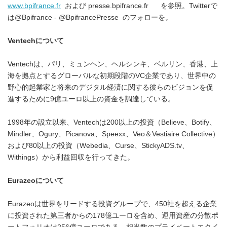
www.bpifrance.fr
および presse.bpifrance.fr を参照。Twitterで
は@Bpifrance - @BpifrancePresse のフォローを。
Ventech
について
Ventechは、パリ、ミュンヘン、ヘルシンキ、ベルリン、香港、上
海を拠点とするグローバルな初期段階のVC企業であり、世界中の
野心的起業家と将来のデジタル経済に関する彼らのビジョンを促
進するために9億ユーロ以上の資金を調達している。
1998年の設立以来、Ventechは200以上の投資（Believe、Botify、
Mindler、Ogury、Picanova、Speexx、Veo＆Vestiaire Collective）
および80以上の投資（Webedia、Curse、StickyADS.tv、
Withings）から利益回収を行ってきた。
Eurazeo
について
Eurazeoは世界をリードする投資グループで、450社を超える企業
に投資された第三者からの178億ユーロを含め、運用資産の分散ポ