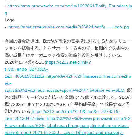
-
https://mma.prnewswire.com/media/1603661/Botify_Founders.jp
g
Logo
-
https://mma.prnewswire.com/media/826824/botify___Logo.jpg
今回の資金調達は、Botifyが市場の需要増に対応するためソリュー
ションを拡張することをサポートするもので、長期的で収益性の
高い成長向けオーガニック検索の戦略的役割を反映している。
2020年に企業がSEO(
https://c212.net/c/link/?
t=0&l=en&o=3273315-
1&h=4056150611&u=https%3A%2F%2Ffinancesonline.com%2Fs
eo-
statistics%2F&a=businesses+spent+%2447.5+billion+on+SEO
)関
連の製品・サービスに支払った金額は475億ドルに達した。SEO市
場は2025年までに20％のCAGR（年平均成長率）で成長すると予
測されている(
https://c212.net/c/link/?t=0&l=en&o=3273315-
1&h=2542045766&u=https%3A%2F%2Fwww.prnewswire.com%2
Fnews-releases%2Fglobal-search-engine-optimization-services-
market-report-2021-to-2030---covid-19-impact-and-recovery-