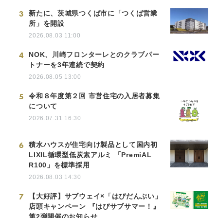
3
新たに、茨城県つくば市に「つくば営業
所」を開設
2026.08.03 11:00
4
NOK、川崎フロンターレとのクラブパー
トナーを3年連続で契約
2026.08.05 13:00
5
令和８年度第２回 市営住宅の入居者募集
について
2026.07.31 16:30
6
積水ハウスが住宅向け製品として国内初
LIXIL循環型低炭素アルミ 「PremiAL
R100」を標準採用
2026.08.03 14:30
7
【大好評】サブウェイ×「はぴだんぶい」
店頭キャンペーン 『はぴサブサマー！』
第2弾開催のお知らせ