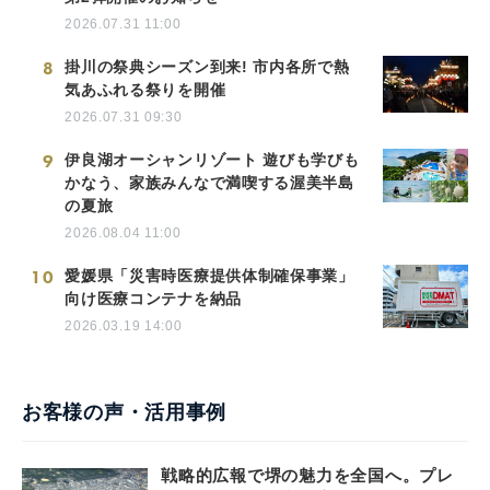
2026.07.31 11:00
8
掛川の祭典シーズン到来! 市内各所で熱
気あふれる祭りを開催
2026.07.31 09:30
9
伊良湖オーシャンリゾート 遊びも学びも
かなう、家族みんなで満喫する渥美半島
の夏旅
2026.08.04 11:00
10
愛媛県「災害時医療提供体制確保事業」
向け医療コンテナを納品
2026.03.19 14:00
お客様の声・活用事例
戦略的広報で堺の魅力を全国へ。プレ