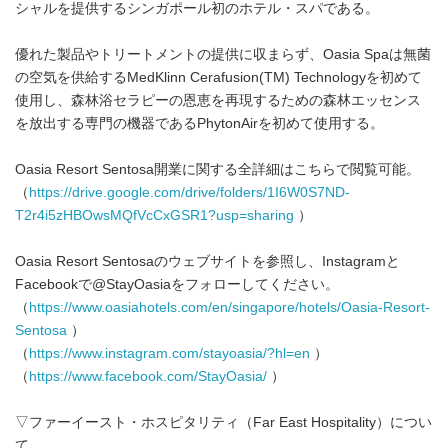
シャルを提供するシンガポール初のホテル・スパである。
優れた製品やトリートメントの提供に収まらず、Oasia Spaは無菌
の空気を供給するMedKlinn Cerafusion(TM) Technologyを初めて
使用し、森林浴セラピーの恩恵を再現するための森林エッセンス
を放出する専門の機器であるPhytonAirを初めて使用する。
Oasia Resort Sentosa開業に関する全詳細はこちらで閲覧可能。
（
https://drive.google.com/drive/folders/1I6W0S7ND-
T2r4i5zHBOwsMQfVcCxGSR1?usp=sharing
）
Oasia Resort Sentosaのウェブサイトを参照し、Instagramと
Facebookで@StayOasiaをフォローしてください。
（
https://www.oasiahotels.com/en/singapore/hotels/Oasia-Resort-
Sentosa
）
（
https://www.instagram.com/stayoasia/?hl=en
）
（
https://www.facebook.com/StayOasia/
）
▽ファーイースト・ホスピタリティ（Far East Hospitality）につい
て