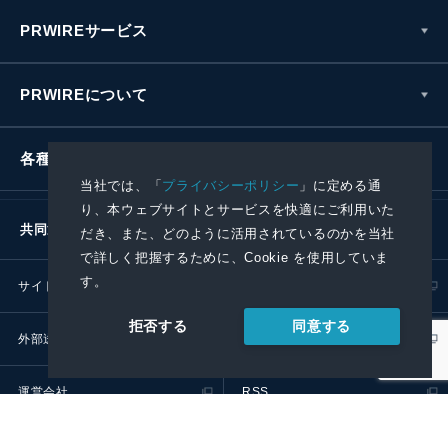
PRWIREサービス
PRWIREについて
各種お問い合わせ
当社では、「
プライバシーポリシー
」に定める通
り、本ウェブサイトとサービスを快適にご利用いた
共同通信社グループ
だき、また、どのように活用されているのかを当社
で詳しく把握するために、Cookie を使用していま
す。
サイトポリシー
プライバシーポリシー
同意する
拒否する
外部送信ポリシー
プレスリリース取扱基準
運営会社
RSS
© 2024 Kyodo News PR Wire