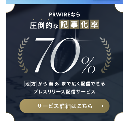
Japanese
English