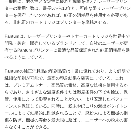
一般的に、耐久性と安定性に優れた機能を備えたレーザープリン
ターの耐用年数は、最長5から10年だ。可能な限りレーザープリン
ターを保守したいのであれば、純正の消耗品を使用する必要があ
る。非純正のカートリッジはプリンターを摩耗させる。
Pantumは、レーザープリンターやトナーカートリッジを世界中で
開発・製造・販売しているブランドとして、自社のユーザーが所
有するPantumプリンターに最適な品質保証された純正消耗品を選
べるようにしている。
Pantumの純正消耗品の印刷品質は非常に優れており、より鮮明で
繊細な印刷が可能で、最高の印刷結果を確実にしている。これ
は、プレミアムトナー、高品質の素材、高度な技術を使用するか
らであり、さまざまな温度条件または湿度条件の下でも輸送、保
管、使用によって影響されることがない、より安定したパフォー
マンスを保証している。同時に、粉末やほこりの漏出がタイトシ
ールによって効果的に削減されることで、廃粉末による機械の損
傷を防ぎ、機械の寿命を最大限に延ばし、ユーザーへの粉末の害
をなくすことができる。