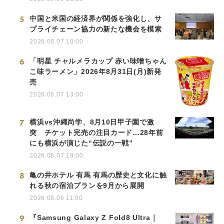
5
中国と米国の経済界が関係を強化し、サ
プライチェーン協力の新たな機会を模索
2026.08.07 10:00
6
「明星 チャルメラカップ 赤い味噌ちゃん
こ味ラーメン」2026年8月31日(月)新発
売
2026.08.07 13:00
7
横浜vs沖縄尚学、8月10日甲子園で激
突 チケット完売の注目カード…28年前
にも横浜が演じた“伝説の一戦”
2026.08.07 19:00
8
亀の井ホテル 有馬 有馬の歴史と文化に触
れる秋の宿泊プランを9月から展開
2026.08.06 11:00
9
『Samsung Galaxy Z Fold8 Ultra｜