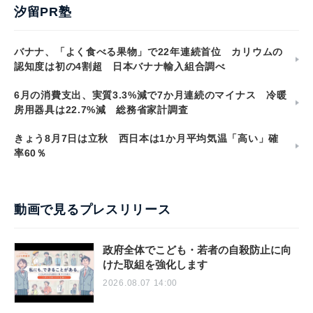
汐留PR塾
バナナ、「よく食べる果物」で22年連続首位 カリウムの
認知度は初の4割超 日本バナナ輸入組合調べ
6月の消費支出、実質3.3%減で7か月連続のマイナス 冷暖
房用器具は22.7%減 総務省家計調査
きょう8月7日は立秋 西日本は1か月平均気温「高い」確
率60％
動画で見るプレスリリース
政府全体でこども・若者の自殺防止に向
けた取組を強化します
2026.08.07 14:00