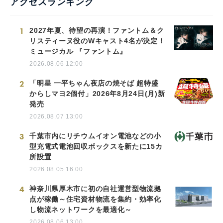
アクセスランキング
1
2027年夏、待望の再演！ファントム＆ク
リスティーヌ役のWキャスト4名が決定！
ミュージカル 『ファントム』
2026.08.06 12:00
2
「明星 一平ちゃん夜店の焼そば 超特盛
からしマヨ2個付」2026年8月24日(月)新
発売
2026.08.07 13:00
3
千葉市内にリチウムイオン電池などの小
型充電式電池回収ボックスを新たに15カ
所設置
2026.08.05 16:00
4
神奈川県厚木市に初の自社運営型物流拠
点が稼働～住宅資材物流を集約・効率化
し物流ネットワークを最適化～
2026.08.06 13:00