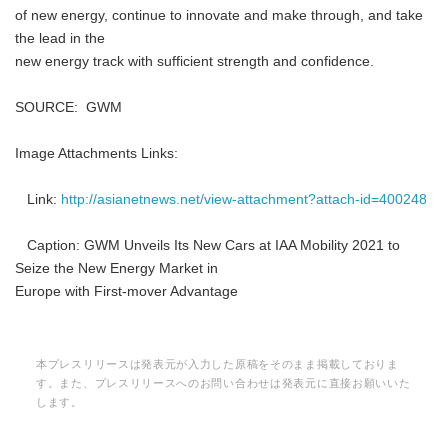
of new energy, continue to innovate and make through, and take
the lead in the
new energy track with sufficient strength and confidence.
SOURCE: GWM
Image Attachments Links:
Link:
http://asianetnews.net/view-attachment?attach-id=400248
Caption: GWM Unveils Its New Cars at IAA Mobility 2021 to
Seize the New Energy Market in
Europe with First-mover Advantage
本プレスリリースは発表元が入力した原稿をそのまま掲載しておりま
す。また、プレスリリースへのお問い合わせは発表元に直接お願いいた
します。