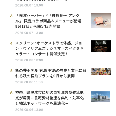
2026.08.07 19:00
3
「横濱ハーバー」×「柳原良平 アンク
ル」 限定コラボ商品＆メニューが登場
8月17日から限定販売開始
2026.08.07 13:00
4
スクリーン×オーケストラで体感。ジョ
ン・ウィリアムズ：シネマ・スペクタキ
ュラー・コンサート開催決定！
2026.08.08 10:00
5
亀の井ホテル 有馬 有馬の歴史と文化に触
れる秋の宿泊プランを9月から展開
2026.08.06 11:00
6
神奈川県厚木市に初の自社運営型物流拠
点が稼働～住宅資材物流を集約・効率化
し物流ネットワークを最適化～
2026.08.06 13:00