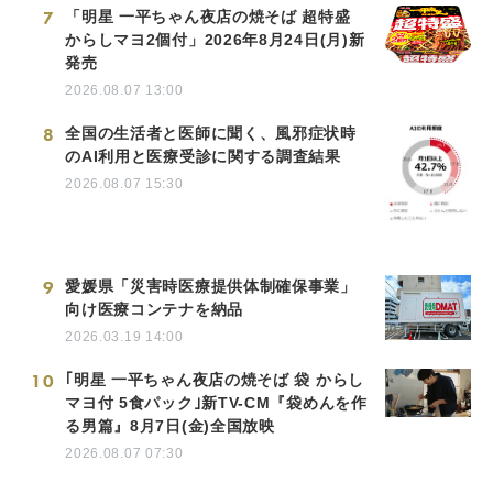
7
「明星 一平ちゃん夜店の焼そば 超特盛
からしマヨ2個付」2026年8月24日(月)新
発売
2026.08.07 13:00
8
全国の生活者と医師に聞く、風邪症状時
のAI利用と医療受診に関する調査結果
2026.08.07 15:30
9
愛媛県「災害時医療提供体制確保事業」
向け医療コンテナを納品
2026.03.19 14:00
10
｢明星 一平ちゃん夜店の焼そば 袋 からし
マヨ付 5食パック｣新TV-CM『袋めんを作
る男篇』8月7日(金)全国放映
2026.08.07 07:30