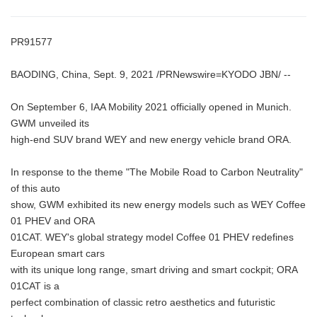
PR91577
BAODING, China, Sept. 9, 2021 /PRNewswire=KYODO JBN/ --
On September 6, IAA Mobility 2021 officially opened in Munich.
GWM unveiled its
high-end SUV brand WEY and new energy vehicle brand ORA.
In response to the theme "The Mobile Road to Carbon Neutrality"
of this auto
show, GWM exhibited its new energy models such as WEY Coffee
01 PHEV and ORA
01CAT. WEY's global strategy model Coffee 01 PHEV redefines
European smart cars
with its unique long range, smart driving and smart cockpit; ORA
01CAT is a
perfect combination of classic retro aesthetics and futuristic