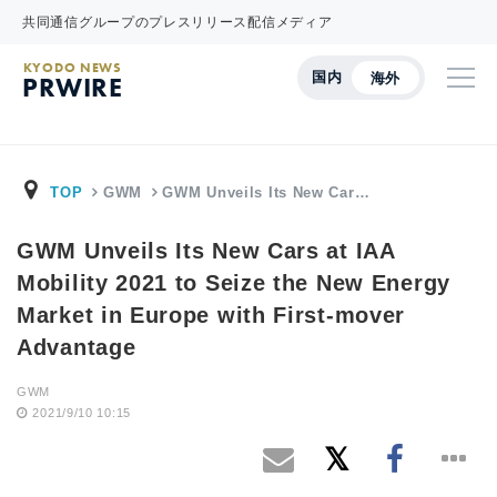
共同通信グループのプレスリリース配信メディア
KYODO NEWS
国内
海外
PRWIRE
TOP
GWM
GWM Unveils Its New Car…
GWM Unveils Its New Cars at IAA
Mobility 2021 to Seize the New Energy
Market in Europe with First-mover
Advantage
GWM
2021/9/10 10:15