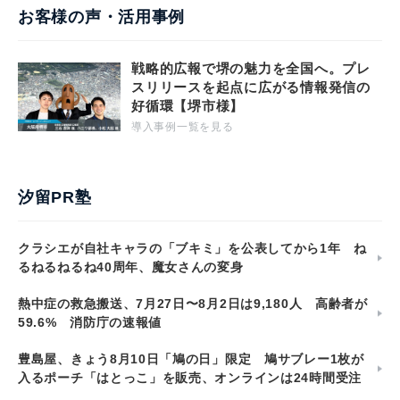
お客様の声・活用事例
戦略的広報で堺の魅力を全国へ。プレ
スリリースを起点に広がる情報発信の
好循環【堺市様】
導入事例一覧を見る
汐留PR塾
クラシエが自社キャラの「ブキミ」を公表してから1年 ね
るねるねるね40周年、魔女さんの変身
熱中症の救急搬送、7月27日〜8月2日は9,180人 高齢者が
59.6% 消防庁の速報値
豊島屋、きょう8月10日「鳩の日」限定 鳩サブレー1枚が
入るポーチ「はとっこ」を販売、オンラインは24時間受注