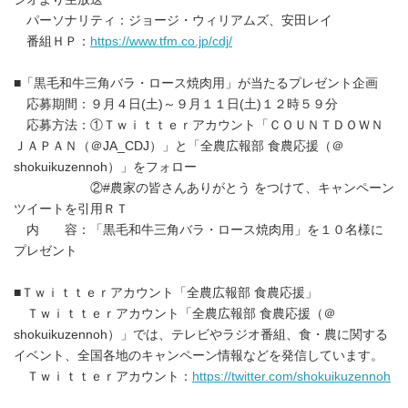
パーソナリティ：ジョージ・ウィリアムズ、安田レイ
番組ＨＰ：
https://www.tfm.co.jp/cdj/
■「黒毛和牛三角バラ・ロース焼肉用」が当たるプレゼント企画
応募期間：９月４日(土)～９月１１日(土)１２時５９分
応募方法：①Ｔｗｉｔｔｅｒアカウント「ＣＯＵＮＴＤＯＷＮ
ＪＡＰＡＮ（＠JA_CDJ）」と「全農広報部 食農応援（＠
shokuikuzennoh）」をフォロー
②#農家の皆さんありがとう をつけて、キャンペーン
ツイートを引用ＲＴ
内 容：「黒毛和牛三角バラ・ロース焼肉用」を１０名様に
プレゼント
■Ｔｗｉｔｔｅｒアカウント「全農広報部 食農応援」
Ｔｗｉｔｔｅｒアカウント「全農広報部 食農応援（＠
shokuikuzennoh）」では、テレビやラジオ番組、食・農に関する
イベント、全国各地のキャンペーン情報などを発信しています。
Ｔｗｉｔｔｅｒアカウント：
https://twitter.com/shokuikuzennoh