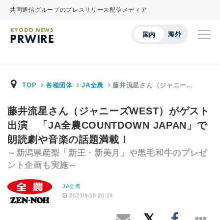
共同通信グループのプレスリリース配信メディア
KYODO NEWS
海外
国内
PRWIRE
TOP
各種団体
JA全農
藤井流星さん（ジャニー…
藤井流星さん（ジャニーズWEST）がゲスト
出演 「JA全農COUNTDOWN JAPAN」で
朗読劇や音楽の話題満載！
～新潟県産梨「新王・新美月」や黒毛和牛のプレゼ
ント企画も実施～
JA全農
2021/9/10 20:19