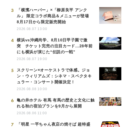
3
「横濱ハーバー」×「柳原良平 アンク
ル」 限定コラボ商品＆メニューが登場
8月17日から限定販売開始
2026.08.07 13:00
4
横浜vs沖縄尚学、8月10日甲子園で激
突 チケット完売の注目カード…28年前
にも横浜が演じた“伝説の一戦”
2026.08.07 19:00
5
スクリーン×オーケストラで体感。ジョ
ン・ウィリアムズ：シネマ・スペクタキ
ュラー・コンサート開催決定！
2026.08.08 10:00
6
亀の井ホテル 有馬 有馬の歴史と文化に触
れる秋の宿泊プランを9月から展開
2026.08.06 11:00
7
「明星 一平ちゃん夜店の焼そば 超特盛