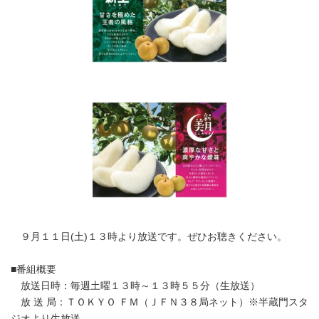
９月１１日(土)１３時より放送です。ぜひお聴きください。
■番組概要
放送日時：毎週土曜１３時～１３時５５分（生放送）
放 送 局：ＴＯＫＹＯ ＦＭ（ＪＦＮ３８局ネット）※半蔵門スタ
ジオより生放送