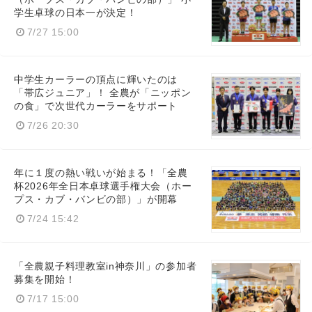
学生卓球の日本一が決定！
7/27 15:00
中学生カーラーの頂点に輝いたのは
「帯広ジュニア」！ 全農が「ニッポン
の食」で次世代カーラーをサポート
Japanese
7/26 20:30
年に１度の熱い戦いが始まる！「全農
杯2026年全日本卓球選手権大会（ホー
プス・カブ・バンビの部）」が開幕
English
7/24 15:42
「全農親子料理教室in神奈川」の参加者
募集を開始！
7/17 15:00