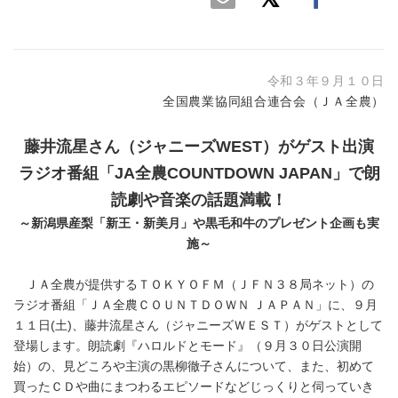
令和３年９月１０日
全国農業協同組合連合会（ＪＡ全農）
藤井流星さん（ジャニーズWEST）がゲスト出演
ラジオ番組「JA全農COUNTDOWN JAPAN」で朗
読劇や音楽の話題満載！
～新潟県産梨「新王・新美月」や黒毛和牛のプレゼント企画も実
施～
ＪＡ全農が提供するＴＯＫＹＯＦＭ（ＪＦＮ３８局ネット）の
ラジオ番組「ＪＡ全農ＣＯＵＮＴＤＯＷＮ ＪＡＰＡＮ」に、９月
１１日(土)、藤井流星さん（ジャニーズＷＥＳＴ）がゲストとして
登場します。朗読劇『ハロルドとモード』（９月３０日公演開
始）の、見どころや主演の黒柳徹子さんについて、また、初めて
買ったＣＤや曲にまつわるエピソードなどじっくりと伺っていき