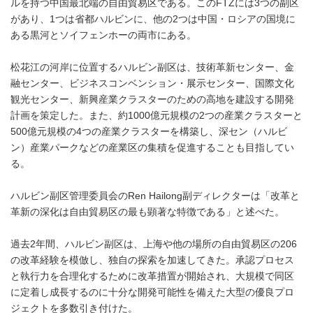
ルを持つ中国最北端の自由貿易区である。このFTZには3つの副区
があり、1つは省都ハルビンに、他の2つは中国・ロシアの国境に
ある黒河とソイフェンホーの両市にある。
松花江の河岸に位置するハルビン副区は、技術革新センター、金
融センター、ビジネスコンベンション・展示センター、国際文化
観光センター、新興産業クラスターのための高地を建設する開発
計画を策定した。また、約1000億元規模の2つの産業クラスターと
500億元規模の4つの産業クラスターを構築し、深セン（ハルビ
ン）産業パークなどの産業区の集積を促進することも目指してい
る。
ハルビン副区管理委員会のRen Hailong副ディレクターは「改革と
革新の深化は自由貿易区の最も顕著な特徴である」と述べた。
過去2年間、ハルビン副区は、上海や他の場所の自由貿易区の206
の改革経験を模倣し、独自の探索を加速してきた。承認プロセス
と執行力を合理化するために改革措置が開始され、大規模で同区
に定着し成長するのに十分な開発可能性を備えた大型の優良プロ
ジェクトを多数引き付けた。