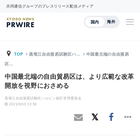
共同通信グループのプレスリリース配信メディア
KYODO NEWS
海外
国内
PRWIRE
TOP
黒竜江自由貿易試験区ハ…
中国最北端の自由貿易
区…
中国最北端の自由貿易区は、より広範な改革
開放を視野におさめる
黒竜江自由貿易試験区ハルビン副区管理委員会
2021/9/10 13:50