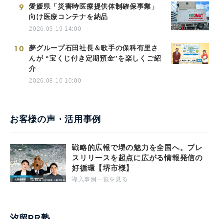
9
愛媛県「災害時医療提供体制確保事業」
向け医療コンテナを納品
2026.03.19 14:00
10
夢グループ石田社長＆歌手の保科有里さ
んが “宝くじ付き定期預金”を楽しくご紹
介
2026.08.10 10:00
お客様の声・活用事例
戦略的広報で堺の魅力を全国へ。プレ
スリリースを起点に広がる情報発信の
好循環【堺市様】
導入事例一覧を見る
汐留PR塾