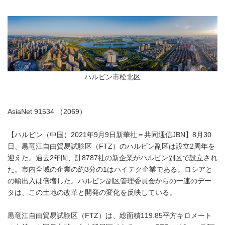
ハルビン市松北区
AsiaNet 91534 （2069）
【ハルビン（中国）2021年9月9日新華社＝共同通信JBN】8月30
日、黒竜江自由貿易試験区（FTZ）のハルビン副区は設立2周年を
迎えた。過去2年間、計8787社の新企業がハルビン副区で設立され
た。市内全域の企業の約3分の1はハイテク企業である。ロシアと
の輸出入は倍増した。ハルビン副区管理委員会からの一連のデー
タは、この土地の改革と開発の変化を反映している。
黒竜江自由貿易試験区（FTZ）は、総面積119.85平方キロメート