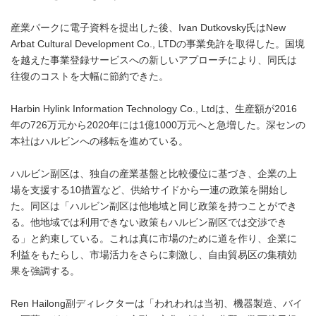
産業パークに電子資料を提出した後、Ivan Dutkovsky氏はNew
Arbat Cultural Development Co., LTDの事業免許を取得した。国境
を越えた事業登録サービスへの新しいアプローチにより、同氏は
往復のコストを大幅に節約できた。
Harbin Hylink Information Technology Co., Ltdは、生産額が2016
年の726万元から2020年には1億1000万元へと急増した。深センの
本社はハルビンへの移転を進めている。
ハルビン副区は、独自の産業基盤と比較優位に基づき、企業の上
場を支援する10措置など、供給サイドから一連の政策を開始し
た。同区は「ハルビン副区は他地域と同じ政策を持つことができ
る。他地域では利用できない政策もハルビン副区では交渉でき
る」と約束している。これは真に市場のために道を作り、企業に
利益をもたらし、市場活力をさらに刺激し、自由貿易区の集積効
果を強調する。
Ren Hailong副ディレクターは「われわれは当初、機器製造、バイ