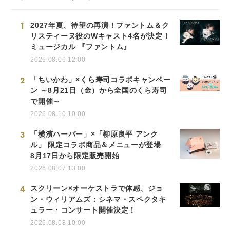
1
2027年夏、待望の再演！ファントム＆ク
リスティーヌ役のWキャスト4名が決定！
ミュージカル 『ファントム』
2026.08.06 12:00
2
「ちいかわ」×くら寿司コラボキャンペー
ン ～8月21日（金）から全国のくら寿司
で開催～
2026.08.10 10:00
3
「横濱ハーバー」×「柳原良平 アンク
ル」 限定コラボ商品＆メニューが登場
8月17日から限定販売開始
2026.08.07 13:00
4
スクリーン×オーケストラで体感。ジョ
ン・ウィリアムズ：シネマ・スペクタキ
ュラー・コンサート開催決定！
2026.08.08 10:00