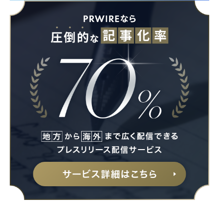
Japanese
English