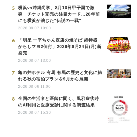
5
横浜vs沖縄尚学、8月10日甲子園で激
突 チケット完売の注目カード…28年前
にも横浜が演じた“伝説の一戦”
2026.08.07 19:00
6
「明星 一平ちゃん夜店の焼そば 超特盛
からしマヨ2個付」2026年8月24日(月)新
発売
2026.08.07 13:00
7
亀の井ホテル 有馬 有馬の歴史と文化に触
れる秋の宿泊プランを9月から展開
2026.08.06 11:00
8
全国の生活者と医師に聞く、風邪症状時
のAI利用と医療受診に関する調査結果
2026.08.07 15:30