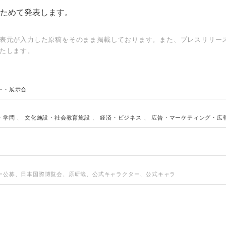
ためて発表します。
表元が入力した原稿をそのまま掲載しております。また、プレスリリー
たします。
ー・展示会
・学問
、
文化施設・社会教育施設
、
経済・ビジネス
、
広告・マーケティング・広
ー公募、日本国際博覧会、原研哉、公式キャラクター、公式キャラ