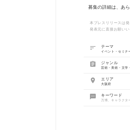
募集の詳細は、あら
本プレスリリースは発
発表元に直接お願いい

テーマ
イベント・セミナ

ジャンル
芸術・美術・文学

エリア
大阪府

キーワード
万博、キャラクタ