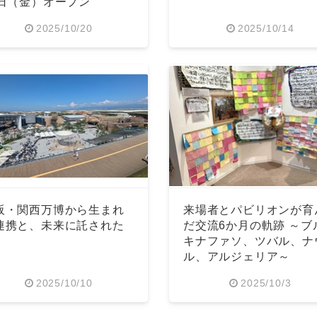
4日（金）オープン
2025/10/20
2025/10/14
阪・関西万博から生まれ
来場者とパビリオンが育
連携と、未来に託された
だ交流6か月の軌跡 ～ブ
キナファソ、ツバル、ナ
ル、アルジェリア～
2025/10/10
2025/10/3