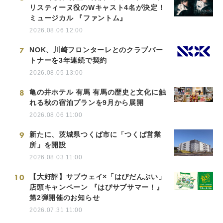
リスティーヌ役のWキャスト4名が決定！
ミュージカル 『ファントム』
2026.08.06 12:00
7
NOK、川崎フロンターレとのクラブパー
トナーを3年連続で契約
2026.08.05 13:00
8
亀の井ホテル 有馬 有馬の歴史と文化に触
れる秋の宿泊プランを9月から展開
2026.08.06 11:00
9
新たに、茨城県つくば市に「つくば営業
所」を開設
2026.08.03 11:00
10
【大好評】サブウェイ×「はぴだんぶい」
店頭キャンペーン 『はぴサブサマー！』
第2弾開催のお知らせ
2026.07.31 11:00