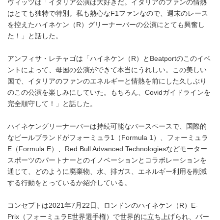
ヴィッツは「イタリア公演は大好きだ。イタリアのファンの情熱
はとても独特で特別。私も熱心なF1ファンなので、週末のレース
を控えたハイネケン（R）グリーナーバーの公演にとても興奮し
た！」と話した。
アンフィサ・レチャゴは「ハイネケン（R）とBeatportのこのイベ
ントによって、母国の公演ができて本当にうれしい。この美しい
国で、イタリアのファンのエネルギーと情熱を前にした久しぶり
のこの公演を楽しみにしていた。もちろん、Covidガイドラインを
完全順守して！」と話した。
ハイネケングリーナーバーは持続可能なバースペースで、国際的
なビールブランドがフォーミュラ1（Formula 1）、フォーミュラ
E（Formula E）、Red Bull Advanced Technologiesなどモーター
スポーツのパートナーとのイノベーションとコラボレーションを
通じて、どのように廃棄物、水、排ガス、エネルギー利用を削減
する行動をとっているか紹介している。
コンセプトは2021年7月22日、ロンドンのハイネケン（R）E-
Prix（フォーミュラE世界選手権）で世界的に立ち上げられ、バー