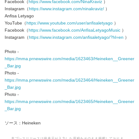
Facebook（
https://www.facebook.com/NinaKraviz
）
Instagram（
https://www.instagram.com/ninakraviz/
）
Anfisa Letyago
YouTube（
https://www.youtube.com/user/anfisaletyago
）
Facebook（
https://www.facebook.com/AnfisaLetyagoMusic
）
Instagram（
https://www.instagram.com/anfisaletyago/?hl=en
）
Photo -
https://mma.prnewswire.com/media/1623463/Heineken__Greener
_Bar.jpg
Photo -
https://mma.prnewswire.com/media/1623464/Heineken__Greener
_Bar.jpg
Photo -
https://mma.prnewswire.com/media/1623465/Heineken__Greener
_Bar.jpg
ソース：Heineken
本プレスリリースは発表元が入力した原稿をそのまま掲載しておりま