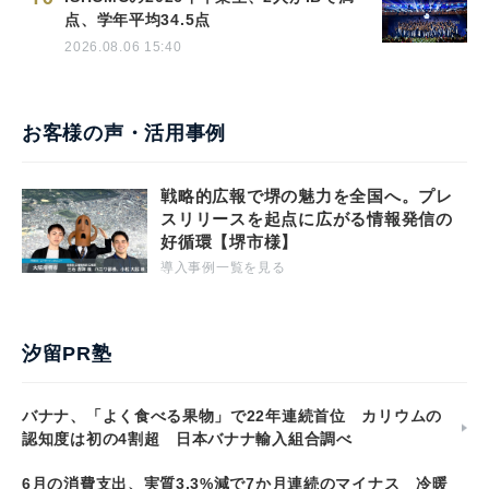
点、学年平均34.5点
2026.08.06 15:40
お客様の声・活用事例
戦略的広報で堺の魅力を全国へ。プレ
スリリースを起点に広がる情報発信の
好循環【堺市様】
導入事例一覧を見る
汐留PR塾
バナナ、「よく食べる果物」で22年連続首位 カリウムの
認知度は初の4割超 日本バナナ輸入組合調べ
6月の消費支出、実質3.3%減で7か月連続のマイナス 冷暖