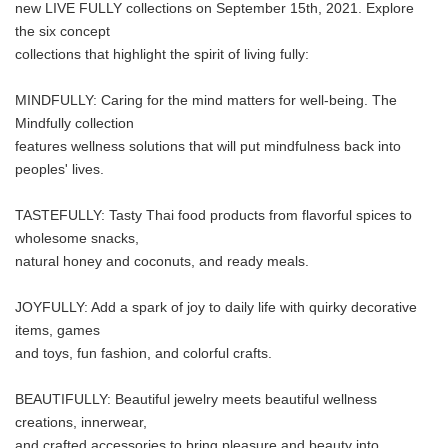
new LIVE FULLY collections on September 15th, 2021. Explore
the six concept
collections that highlight the spirit of living fully:
MINDFULLY: Caring for the mind matters for well-being. The
Mindfully collection
features wellness solutions that will put mindfulness back into
peoples' lives.
TASTEFULLY: Tasty Thai food products from flavorful spices to
wholesome snacks,
natural honey and coconuts, and ready meals.
JOYFULLY: Add a spark of joy to daily life with quirky decorative
items, games
and toys, fun fashion, and colorful crafts.
BEAUTIFULLY: Beautiful jewelry meets beautiful wellness
creations, innerwear,
and crafted accessories to bring pleasure and beauty into