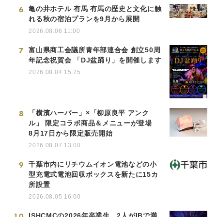
6
亀の井ホテル 有馬 有馬の歴史と文化に触
れる秋の宿泊プランを9月から展開
2026.08.06 11:00
7
富山県商工会議所青年部連合会 創立50周
年記念祝賀会 「DJ盆踊り」を開催します
2026.08.04 15:25
8
「横濱ハーバー」×「柳原良平 アンク
ル」 限定コラボ商品＆メニューが登場
8月17日から限定販売開始
2026.08.07 13:00
9
千葉市内にリチウムイオン電池などの小
型充電式電池回収ボックスを新たに15カ
所設置
2026.08.05 16:00
10
ISHCMCの2026年卒業生、2人がIBで満