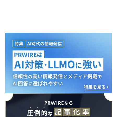
Japanese
English