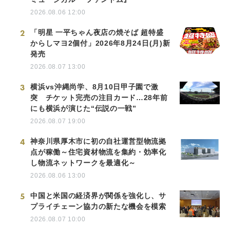
2026.08.06 12:00
2
「明星 一平ちゃん夜店の焼そば 超特盛
からしマヨ2個付」2026年8月24日(月)新
発売
2026.08.07 13:00
3
横浜vs沖縄尚学、8月10日甲子園で激
突 チケット完売の注目カード…28年前
にも横浜が演じた“伝説の一戦”
2026.08.07 19:00
4
神奈川県厚木市に初の自社運営型物流拠
点が稼働～住宅資材物流を集約・効率化
し物流ネットワークを最適化～
2026.08.06 13:00
5
中国と米国の経済界が関係を強化し、サ
プライチェーン協力の新たな機会を模索
2026.08.07 10:00