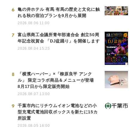
6
亀の井ホテル 有馬 有馬の歴史と文化に触
れる秋の宿泊プランを9月から展開
2026.08.06 11:00
7
富山県商工会議所青年部連合会 創立50周
年記念祝賀会 「DJ盆踊り」を開催します
2026.08.04 15:25
8
「横濱ハーバー」×「柳原良平 アンク
ル」 限定コラボ商品＆メニューが登場
8月17日から限定販売開始
2026.08.07 13:00
9
千葉市内にリチウムイオン電池などの小
型充電式電池回収ボックスを新たに15カ
所設置
2026.08.05 16:00