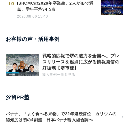
10
ISHCMCの2026年卒業生、2人がIBで満
点、学年平均34.5点
2026.08.06 15:40
お客様の声・活用事例
戦略的広報で堺の魅力を全国へ。プレ
スリリースを起点に広がる情報発信の
好循環【堺市様】
導入事例一覧を見る
汐留PR塾
バナナ、「よく食べる果物」で22年連続首位 カリウムの
認知度は初の4割超 日本バナナ輸入組合調べ