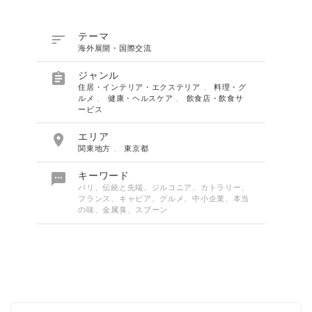

テーマ
海外展開・国際交流

ジャンル
住居・インテリア・エクステリア
、
料理・グ
ルメ
、
健康・ヘルスケア
、
飲食店・飲食サ
ービス

エリア
関東地方
、
東京都

キーワード
パリ、伝統と先端、ジルコニア、カトラリー、
フランス、キャビア、グルメ、中小企業、本当
の味、金属臭、スプーン