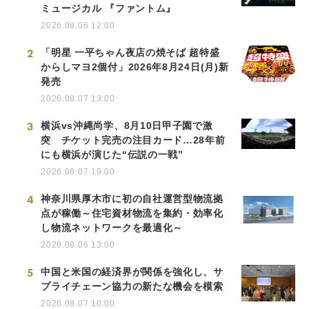
ミュージカル 『ファントム』
2026.08.06 12:00
2
「明星 一平ちゃん夜店の焼そば 超特盛
からしマヨ2個付」2026年8月24日(月)新
発売
2026.08.07 13:00
3
横浜vs沖縄尚学、8月10日甲子園で激
突 チケット完売の注目カード…28年前
にも横浜が演じた“伝説の一戦”
2026.08.07 19:00
4
神奈川県厚木市に初の自社運営型物流拠
点が稼働～住宅資材物流を集約・効率化
し物流ネットワークを最適化～
2026.08.06 13:00
5
中国と米国の経済界が関係を強化し、サ
プライチェーン協力の新たな機会を模索
2026.08.07 10:00