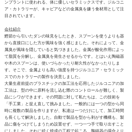
ンプラントに使われる、体に優しいセラミックスです。ジルコニ
ア・カトラリーが、キャビアなどの金属臭を嫌う食材用として注
目されています。
会社紹介
鰹節から引いたダシの味見をしたとき、スプーンを使うよりも器
から直接口にした方が風味を強く感じました。それによって、金
属臭が風味を隠していると気づきました。金属が酸化作用によっ
て脂質を分解し、金属臭を発生させるからです。とはいえ陶磁器
や木のスプーンは、使いづらかったり耐久性がなかったりしま
す。そこで、金属よりも高い強度を持つジルコニア・セラミック
スでのカトラリーの製作を決意しました。
大量生産前提のプラスチックの加工法を応用したジルコニアの加
工法は、型の中に原料を流し込む際のコントロールが難しく、製
品にシワができます。その問題に対して私たちは、この技術を
「手工業」と捉え直して挑みました。一般的には一つの型から同
時に複数の製品を作りますが、私達は一つだけにして、加工時間
も長くして解決しました。自動で製品を型から剥がす機構も、製
品に傷をつけてしまうため設置せず、一つ一つ手で取り出すこと
にしました。それに続く焼成の工程で起こる、陶磁器の場合より