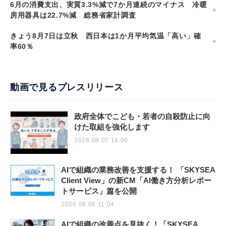
6月の消費支出、実質3.3%減で7か月連続のマイナス 冷暖
房用器具は22.7%減 総務省家計調査
きょう8月7日は立秋 西日本は1か月平均気温「高い」確
率60％
動画で見るプレスリリース
政府全体でこども・若者の自殺防止に向
けた取組を強化します
2026.08.07 14:00
AIで組織の業務改善を支援する！ 「SKYSEA
Client View」の新CM「AI働き方分析レポー
トサービス」篇を公開
2026.08.06 11:04
AIで組織の改善点を見抜く！「SKYSEA