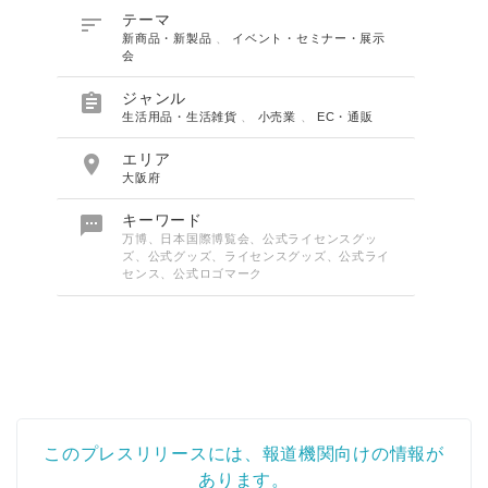

テーマ
新商品・新製品
、
イベント・セミナー・展示
会

ジャンル
生活用品・生活雑貨
、
小売業
、
EC・通販

エリア
大阪府

キーワード
万博、日本国際博覧会、公式ライセンスグッ
ズ、公式グッズ、ライセンスグッズ、公式ライ
センス、公式ロゴマーク
このプレスリリースには、報道機関向けの情報が
あります。