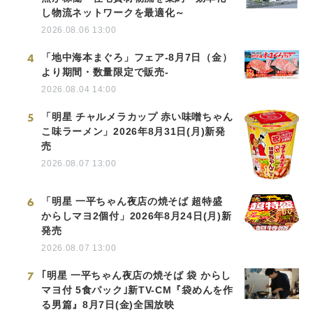
し物流ネットワークを最適化～
2026.08.06 13:00
4
「地中海本まぐろ」フェア-8月7日（金）
より期間・数量限定で販売-
2026.08.04 14:00
5
「明星 チャルメラカップ 赤い味噌ちゃん
こ味ラーメン」2026年8月31日(月)新発
売
2026.08.07 13:00
6
「明星 一平ちゃん夜店の焼そば 超特盛
からしマヨ2個付」2026年8月24日(月)新
発売
2026.08.07 13:00
7
｢明星 一平ちゃん夜店の焼そば 袋 からし
マヨ付 5食パック｣新TV-CM『袋めんを作
る男篇』8月7日(金)全国放映