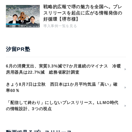
戦略的広報で堺の魅力を全国へ。プレ
スリリースを起点に広がる情報発信の
好循環【堺市様】
導入事例一覧を見る
汐留PR塾
6月の消費支出、実質3.3%減で7か月連続のマイナス 冷暖
房用器具は22.7%減 総務省家計調査
きょう8月7日は立秋 西日本は1か月平均気温「高い」確
率60％
「配信して終わり」にしないプレスリリース。LLMO時代
の情報設計、3つの視点