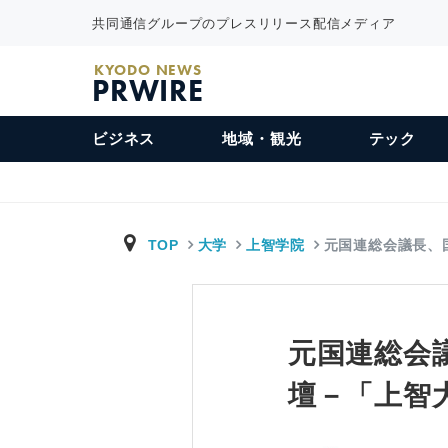
共同通信グループのプレスリリース配信メディア
KYODO NEWS
PRWIRE
ビジネス
地域・観光
テック
TOP
大学
上智学院
元国連総会議長、
元国連総会
壇－「上智大学