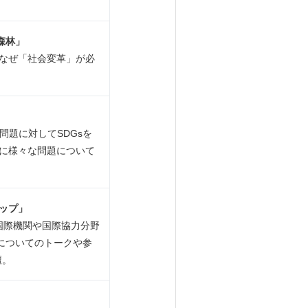
森林」
、なぜ「社会変革」が必
問題に対してSDGsを
もに様々な問題について
ップ」
国際機関や国際協力分野
についてのトークや参
壇。