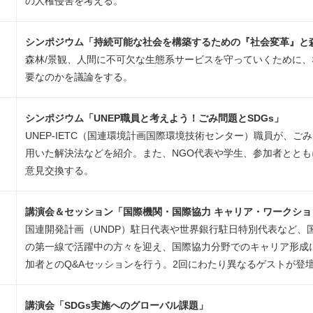
の人権侵害を考える。
シンポジウム「持続可能な社会を構築するための『社会変革』と
森林/景観、人間に不可欠な生態系サービスを守っていくために
要なのかを議論をする。
シンポジウム「
UNEP
職員と考えよう！ごみ問題と
SDGs
」
UNEP-IETC（国連環境計画国際環境技術センター）職員が、ごみ
用いた解決法などを紹介。また、NGO代表や学生、参加者とと
意見交換する。
講演会＆セッション「国際機関・国際協力 キャリア・ワークショ
国連開発計画（UNDP）駐日代表や世界銀行駐日特別代表など、
の第一線で活躍中の方々を迎え、国際協力分野でのキャリア形成
加者とのQ&Aセッションを行う。2回にわたり異なるゲストが登
講演会「
SDGs
実施へのグローバル課題」