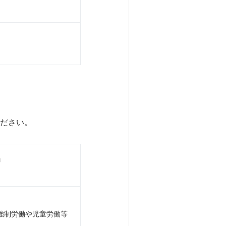
ください。
」
強制労働や児童労働等