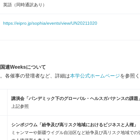
英語（同時通訳あり）
English
https://eipro.jp/sophia/events/view/UN20211020
国連
Weeks
について
。各催事の登壇者など、詳細は
本学公式ホームページ
を参照
講演会「パンデミック下のグローバル・ヘルスガバナンスの課題
上記参照
シンポジウム「紛争及び高リスク地域におけるビジネスと人権」
ミャンマーや新疆ウイグル自治区など紛争及び高リスク地域での