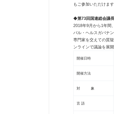
もご参加いただけます
◆
第
73
回国連総会議
2018年9月から1
バル・ヘルスガバナン
専門家を交えての質疑
ンラインで議論を展開
開催日時
開催方法
対 象
言 語