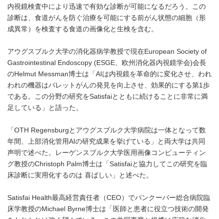
内視鏡検査中により迅速で有効な診断が可能になるだろう。この
診断は、食道がんを防ぐ治療を可能にする前がん状態の細胞（形
成異常）を検査する食道の画像化と生検を含む。
アウグスブルク大学の消化器病学教授で現在European Society of
Gastrointestinal Endoscopy (ESGE、欧州消化器内視鏡学会)会長
のHelmut Messman博士は「AIは内視鏡を革命的に変化させ、われ
われの機器はバレットがんの発見を向上させ、効果的にする第1歩
である。この分野の研究をSatisfaiとともに続けることに非常に満
足している」と語った。
「OTH Regensburgとアウグスブルク大学病院は一体となって数
年間、上部消化管用AIの研究成果を挙げている」と両大学は共同
声明で述べた。レーゲンスブルク大学医用画像コンピューティン
グ教授のChristoph Palm博士は「Satisfaiと協力してこの研究を臨
床診断に実用化するのは 喜ばしい」と述べた。
Satisfai Health最高経営責任者（CEO）でバンクーバー総合病院臨
床学教授のMichael Byrne博士は「医師と患者に役立つ技術の開発