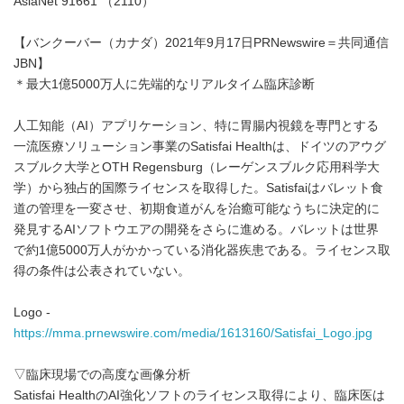
AsiaNet 91661 （2110）
【バンクーバー（カナダ）2021年9月17日PRNewswire＝共同通信
JBN】
＊最大1億5000万人に先端的なリアルタイム臨床診断
人工知能（AI）アプリケーション、特に胃腸内視鏡を専門とする
一流医療ソリューション事業のSatisfai Healthは、ドイツのアウグ
スブルク大学とOTH Regensburg（レーゲンスブルク応用科学大
学）から独占的国際ライセンスを取得した。Satisfaiはバレット食
道の管理を一変させ、初期食道がんを治癒可能なうちに決定的に
発見するAIソフトウエアの開発をさらに進める。バレットは世界
で約1億5000万人がかかっている消化器疾患である。ライセンス取
得の条件は公表されていない。
Logo -
https://mma.prnewswire.com/media/1613160/Satisfai_Logo.jpg
▽臨床現場での高度な画像分析
Satisfai HealthのAI強化ソフトのライセンス取得により、臨床医は