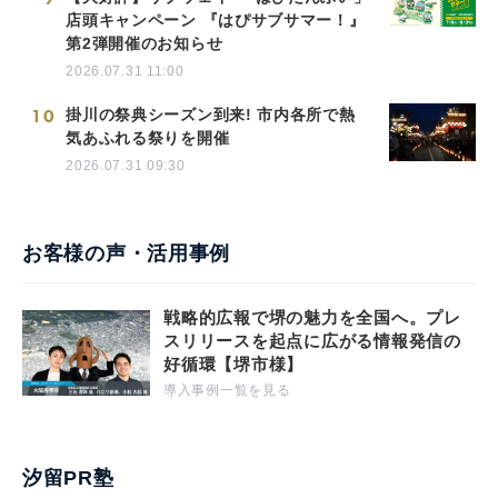
店頭キャンペーン 『はぴサブサマー！』
第2弾開催のお知らせ
2026.07.31 11:00
10
掛川の祭典シーズン到来! 市内各所で熱
気あふれる祭りを開催
2026.07.31 09:30
お客様の声・活用事例
戦略的広報で堺の魅力を全国へ。プレ
スリリースを起点に広がる情報発信の
好循環【堺市様】
導入事例一覧を見る
汐留PR塾