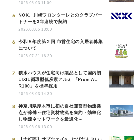
2026.08.03 11:00
5
NOK、川崎フロンターレとのクラブパー
トナーを3年連続で契約
2026.08.05 13:00
6
令和８年度第２回 市営住宅の入居者募集
について
2026.07.31 16:30
7
積水ハウスが住宅向け製品として国内初
LIXIL循環型低炭素アルミ 「PremiAL
R100」を標準採用
2026.08.03 14:30
8
神奈川県厚木市に初の自社運営型物流拠
点が稼働～住宅資材物流を集約・効率化
し物流ネットワークを最適化～
2026.08.06 13:00
9
【大好評】サブウェイ×「はぴだんぶい」