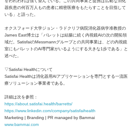
をわれわれは強く望んでいる。この共同事業と提携は広範な消化
器疾患の何百万人もの患者に精密医療をもたらすことを目指して
いる」と語った。
オクスフォード大学ジョン・ラドクリフ病院消化器病学准教授の
James East博士は「バレットは結腸に続く内視鏡AIの次の開拓領
域だ。SatisfaiのMessmannグループとの共同事業は、どの内視鏡
室にもバレットのAI専門家がいるようにする大きな1歩である」と
述べた。
▽Satisfai Healthについて
Satisfai Healthは消化器用AIアプリケーションを専門とする一流医
療ソリューション事業者である。
詳細は次を参照：
https://about.satisfai.health/barretts/
https://www.linkedin.com/company/satisfaihealth
Marketing | Branding | PR managed by Bammai
www.bammai.com