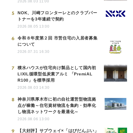
2026.08.03 11:00
5
NOK、川崎フロンターレとのクラブパー
トナーを3年連続で契約
2026.08.05 13:00
6
令和８年度第２回 市営住宅の入居者募集
について
2026.07.31 16:30
7
積水ハウスが住宅向け製品として国内初
LIXIL循環型低炭素アルミ 「PremiAL
R100」を標準採用
2026.08.03 14:30
8
神奈川県厚木市に初の自社運営型物流拠
点が稼働～住宅資材物流を集約・効率化
し物流ネットワークを最適化～
2026.08.06 13:00
9
【大好評】サブウェイ×「はぴだんぶい」