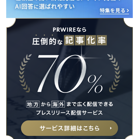
Japanese
English