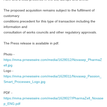
The proposed acquisition remains subject to the fulfilment of
customary
conditions precedent for this type of transaction including the
information and
consultation of works councils and other regulatory approvals.
The Press release is available in pdf.
Photo -
https://mma.prnewswire.com/media/1628012/Novasep_PharmaZ
ell.jpg
Logo -
https://mma.prnewswire.com/media/1628011/Novasep_Passion_
Smart_Processes_Logo.jpg
PDF -
https://mma.prnewswire.com/media/1628027/PharmaZell_Novase
p_ENG.pdf