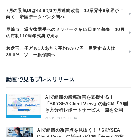
7月の景気DIは43.6で3カ月連続改善 10業界中6業界が上
向く 帝国データバンク調べ
尼崎市、堂安律選手へのメッセージを13日まで募集 10月
の市制110周年式典で掲示
お盆玉、子ども1人あたり平均9,977円 用意する人は
38.6% ソニー損保調べ
動画で見るプレスリリース
AIで組織の業務改善を支援する！
「SKYSEA Client View」の新CM「AI働
き方分析レポートサービス」篇を公開
2026.08.06 11:04
AIで組織の改善点を見抜く！「SKYSEA
Client View」の新テレビCM「チームの変