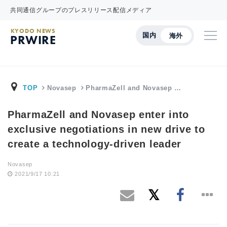
共同通信グループのプレスリリース配信メディア
KYODO NEWS
国内
海外
PRWIRE
TOP
Novasep
PharmaZell and Novasep …
PharmaZell and Novasep enter into
exclusive negotiations in new drive to
create a technology-driven leader
Novasep
2021/9/17 10:21