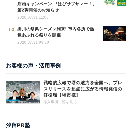
店頭キャンペーン 『はぴサブサマー！』
第2弾開催のお知らせ
2026.07.31 11:00
10
掛川の祭典シーズン到来! 市内各所で熱
気あふれる祭りを開催
2026.07.31 09:30
お客様の声・活用事例
戦略的広報で堺の魅力を全国へ。プレ
スリリースを起点に広がる情報発信の
好循環【堺市様】
導入事例一覧を見る
汐留PR塾