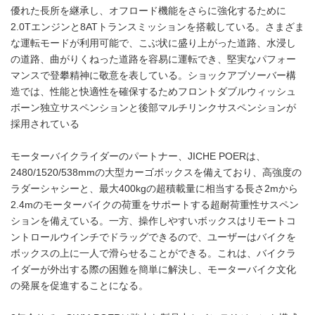
優れた長所を継承し、オフロード機能をさらに強化するために
2.0Tエンジンと8ATトランスミッションを搭載している。さまざま
な運転モードが利用可能で、こぶ状に盛り上がった道路、水浸し
の道路、曲がりくねった道路を容易に運転でき、堅実なパフォー
マンスで登攀精神に敬意を表している。ショックアブソーバー構
造では、性能と快適性を確保するためフロントダブルウィッシュ
ボーン独立サスペンションと後部マルチリンクサスペンションが
採用されている
モーターバイクライダーのパートナー、JICHE POERは、
2480/1520/538mmの大型カーゴボックスを備えており、高強度の
ラダーシャシーと、最大400kgの超積載量に相当する長さ2mから
2.4mのモーターバイクの荷重をサポートする超耐荷重性サスペン
ションを備えている。一方、操作しやすいボックスはリモートコ
ントロールウインチでドラッグできるので、ユーザーはバイクを
ボックスの上に一人で滑らせることができる。これは、バイクラ
イダーが外出する際の困難を簡単に解決し、モーターバイク文化
の発展を促進することになる。