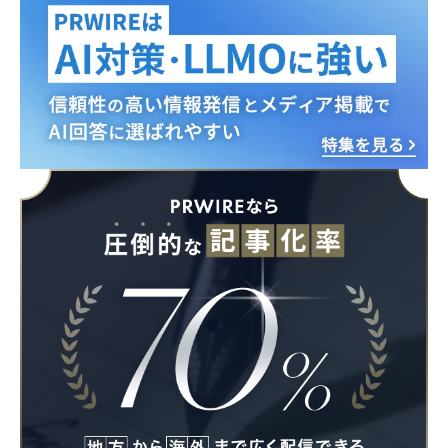
Japanese
English