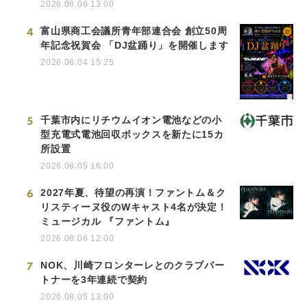
2026.08.06 13:00
4
富山県商工会議所青年部連合会 創立50周
年記念祝賀会 「DJ盆踊り」を開催します
2026.08.04 15:25
5
千葉市内にリチウムイオン電池などの小
型充電式電池回収ボックスを新たに15カ
所設置
2026.08.05 16:00
6
2027年夏、待望の再演！ファントム＆ク
リスティーヌ役のWキャスト4名が決定！
ミュージカル 『ファントム』
2026.08.06 12:00
7
NOK、川崎フロンターレとのクラブパー
トナーを3年連続で契約
2026.08.05 13:00