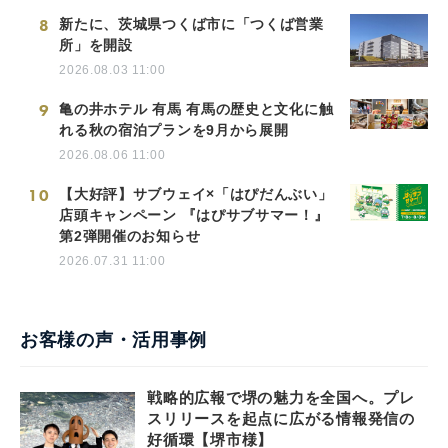
8
新たに、茨城県つくば市に「つくば営業
所」を開設
2026.08.03 11:00
9
亀の井ホテル 有馬 有馬の歴史と文化に触
れる秋の宿泊プランを9月から展開
2026.08.06 11:00
10
【大好評】サブウェイ×「はぴだんぶい」
店頭キャンペーン 『はぴサブサマー！』
第2弾開催のお知らせ
2026.07.31 11:00
お客様の声・活用事例
戦略的広報で堺の魅力を全国へ。プレ
スリリースを起点に広がる情報発信の
好循環【堺市様】