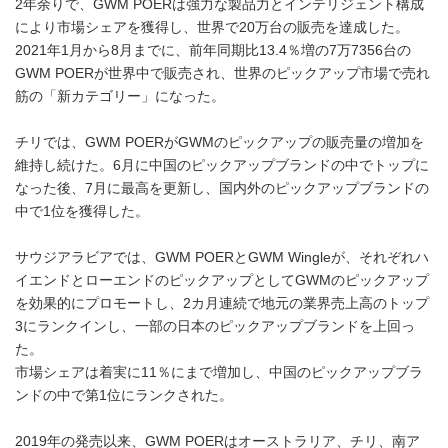
2年余りで、GWM POERは強力な製品力とインテリジェント構成
により市場シェアを獲得し、世界で20万台の販売を達成した。
2021年1月から8月までに、前年同期比13.4％増の7万7356台の
GWM POERが世界中で販売され、世界のピックアップ市場で売れ
筋の「新カテゴリー」になった。
チリでは、GWM POERがGWMのピックアップの販売量の増加を
維持し続けた。6月に中国のピックアップブランドの中でトップに
なった後、7月に最高を更新し、国内外のピックアップブランドの
中で1位を獲得した。
サウジアラビアでは、GWM POERとGWM Wingleが、それぞれハ
イエンドとローエンドのピックアップとしてGWMのピックアップ
を効果的にプロモートし、2カ月連続で地元の業界売上高のトップ
3にランクインし、一部の日本のピックアップブランドを上回っ
た。
市場シェアは着実に11％にまで増加し、中国のピックアップブラ
ンドの中で第1位にランクされた。
2019年の発売以来、GWM POERはオーストラリア、チリ、南ア