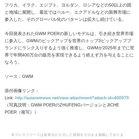
フリカ、イラク、エジプト、ヨルダン、ロシアなどの50以上の国
と地域に展開し、最近ではペルー、エクアドルなどの新興市場に
参入した。そのグローバル化のパターンは拡大し続けている。
今回発表されたGWM POERの新しいモデルは、引き続き世界市場
に参入し、GWMのピックアップを世界のトップ3ピックアップブ
ランドにランク入りするよう強く推進し、GWMが2025年までに世
界で年間400万台の販売を実現できるよう絶えず力を与えることに
なろう。
ソース：GWM
添付画像リンク：
Link:
http://asianetnews.net/view-attachment?attach-id=400979
（写真説明：GWM POERのZHUFENGバージョンとJICHE
POER（複写））
本プレスリリースは発表元が入力した原稿をそのまま掲載しておりま