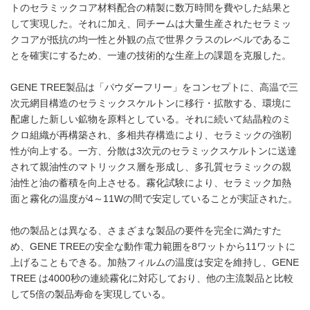
トのセラミックコア材料配合の精製に数万時間を費やした結果と
して実現した。それに加え、同チームは大量生産されたセラミッ
クコアが抵抗の均一性と外観の点で世界クラスのレベルであるこ
とを確実にするため、一連の技術的な生産上の課題を克服した。
GENE TREE製品は「パウダーフリー」をコンセプトに、高温で三
次元網目構造のセラミックスケルトンに移行・拡散する、環境に
配慮した新しい鉱物を原料としている。それに続いて結晶粒のミ
クロ組織が再構築され、多相共存構造により、セラミックの強靭
性が向上する。一方、分散は3次元のセラミックスケルトンに送達
されて親油性のマトリックス層を形成し、多孔質セラミックの親
油性と油の蓄積を向上させる。霧化試験により、セラミック加熱
面と霧化の温度が4～11Wの間で安定していることが実証された。
他の製品とは異なる、さまざまな製品の要件を完全に満たすた
め、GENE TREEの安全な動作電力範囲を8ワットから11ワットに
上げることもできる。加熱フィルムの温度は安定を維持し、GENE
TREE は4000秒の連続霧化に対応しており、他の主流製品と比較
して5倍の製品寿命を実現している。