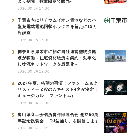
より期間・数量限定で販売-
2026.08.04 14:00
2
千葉市内にリチウムイオン電池などの小
型充電式電池回収ボックスを新たに15カ
所設置
2026.08.05 16:00
3
神奈川県厚木市に初の自社運営型物流拠
点が稼働～住宅資材物流を集約・効率化
し物流ネットワークを最適化～
2026.08.06 13:00
4
2027年夏、待望の再演！ファントム＆ク
リスティーヌ役のWキャスト4名が決定！
ミュージカル 『ファントム』
2026.08.06 12:00
5
富山県商工会議所青年部連合会 創立50周
年記念祝賀会 「DJ盆踊り」を開催します
2026.08.04 15:25