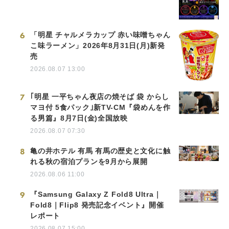
6
「明星 チャルメラカップ 赤い味噌ちゃん
こ味ラーメン」2026年8月31日(月)新発
売
2026.08.07 13:00
7
｢明星 一平ちゃん夜店の焼そば 袋 からし
マヨ付 5食パック｣新TV-CM『袋めんを作
る男篇』8月7日(金)全国放映
2026.08.07 07:30
8
亀の井ホテル 有馬 有馬の歴史と文化に触
れる秋の宿泊プランを9月から展開
2026.08.06 11:00
9
『Samsung Galaxy Z Fold8 Ultra｜
Fold8｜Flip8 発売記念イベント』開催
レポート
2026.08.07 15:00