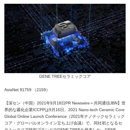
GENE TREEセラミックコア
AsiaNet 91759 （2159）
【深セン（中国）2021年9月18日PR Newswire＝共同通信JBN】世
界的な霧化企業ICCPPは9月16日、2021 Nano-tech Ceramic Core
Global Online Launch Conference（2021年ナノテックセラミック
コア・グローバルオンライン立ち上げ会議）で、同社初となるセ
ラミックコア技術ブランドのGENE TREEを発表した。GENE