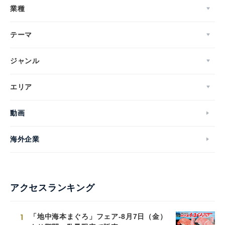
業種
テーマ
ジャンル
エリア
動画
海外企業
アクセスランキング
1
「地中海本まぐろ」フェア-8月7日（金）