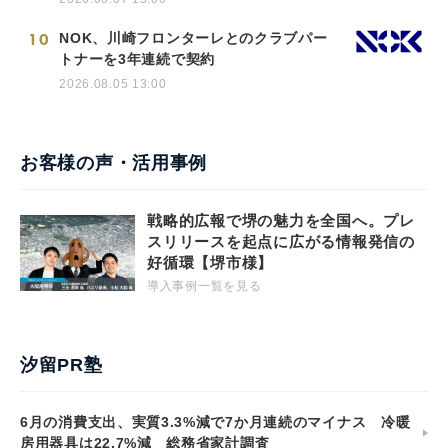
10
NOK、川崎フロンターレとのクラブパー
トナーを3年連続で契約
2026.08.05 13:00
お客様の声・活用事例
戦略的広報で堺の魅力を全国へ。プレ
スリリースを起点に広がる情報発信の
好循環【堺市様】
導入事例一覧を見る
汐留PR塾
6月の消費支出、実質3.3%減で7か月連続のマイナス 冷暖
房用器具は22.7%減 総務省家計調査