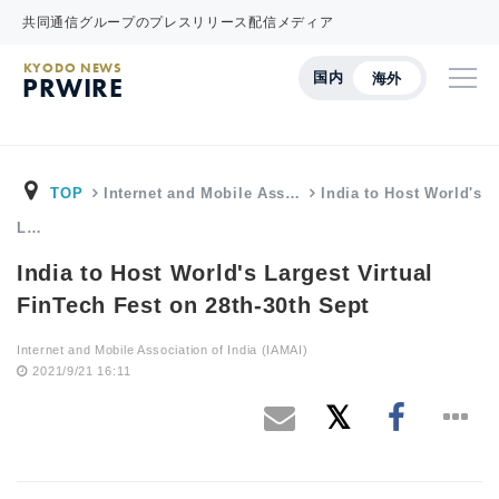
共同通信グループのプレスリリース配信メディア
KYODO NEWS
国内
海外
PRWIRE
TOP
Internet and Mobile Ass…
India to Host World's
L…
India to Host World's Largest Virtual
FinTech Fest on 28th-30th Sept
Internet and Mobile Association of India (IAMAI)
2021/9/21 16:11