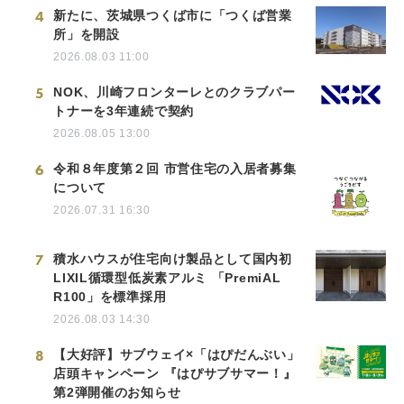
4
新たに、茨城県つくば市に「つくば営業
所」を開設
2026.08.03 11:00
5
NOK、川崎フロンターレとのクラブパー
トナーを3年連続で契約
2026.08.05 13:00
6
令和８年度第２回 市営住宅の入居者募集
について
2026.07.31 16:30
7
積水ハウスが住宅向け製品として国内初
LIXIL循環型低炭素アルミ 「PremiAL
R100」を標準採用
2026.08.03 14:30
8
【大好評】サブウェイ×「はぴだんぶい」
店頭キャンペーン 『はぴサブサマー！』
第2弾開催のお知らせ