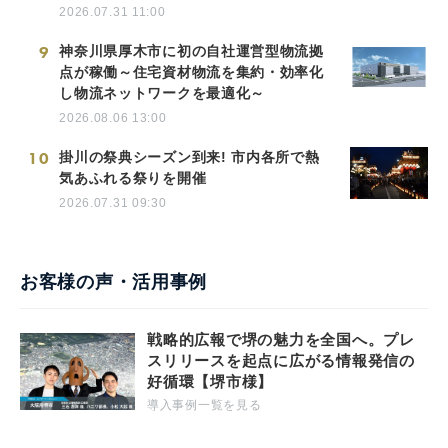
2026.07.31 11:00
9
神奈川県厚木市に初の自社運営型物流拠
点が稼働～住宅資材物流を集約・効率化
し物流ネットワークを最適化～
2026.08.06 13:00
10
掛川の祭典シーズン到来! 市内各所で熱
気あふれる祭りを開催
2026.07.31 09:30
お客様の声・活用事例
戦略的広報で堺の魅力を全国へ。プレ
スリリースを起点に広がる情報発信の
好循環【堺市様】
導入事例一覧を見る