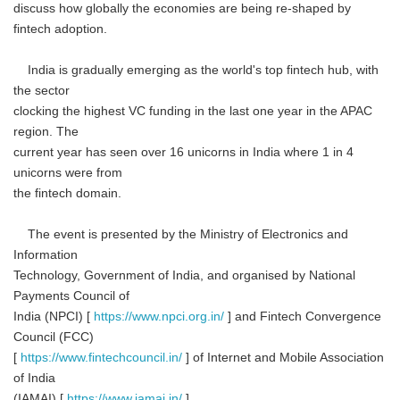
discuss how globally the economies are being re-shaped by
fintech adoption.
India is gradually emerging as the world's top fintech hub, with
the sector
clocking the highest VC funding in the last one year in the APAC
region. The
current year has seen over 16 unicorns in India where 1 in 4
unicorns were from
the fintech domain.
The event is presented by the Ministry of Electronics and
Information
Technology, Government of India, and organised by National
Payments Council of
India (NPCI) [
https://www.npci.org.in/
] and Fintech Convergence
Council (FCC)
[
https://www.fintechcouncil.in/
] of Internet and Mobile Association
of India
(IAMAI) [
https://www.iamai.in/
].