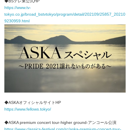
◆BSテレ東公式HP
https://www.tv-
tokyo.co.jp/broad_bstvtokyo/program/detail/202109/25857_20210
9230959.html
◆ASKAオフィシャルサイトHP
https://www.fellows.tokyo/
◆ASKA premium concert tour-higher ground-アンコール公演
https://www.classics-festival.com/rc/aska-premium-concert-tour-