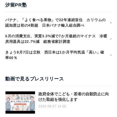
汐留PR塾
バナナ、「よく食べる果物」で22年連続首位 カリウムの
認知度は初の4割超 日本バナナ輸入組合調べ
6月の消費支出、実質3.3%減で7か月連続のマイナス 冷暖
房用器具は22.7%減 総務省家計調査
きょう8月7日は立秋 西日本は1か月平均気温「高い」確
率60％
動画で見るプレスリリース
政府全体でこども・若者の自殺防止に向
けた取組を強化します
2026.08.07 14:00