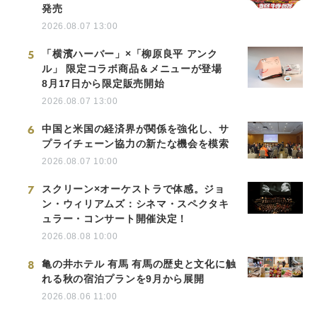
発売
2026.08.07 13:00
5
「横濱ハーバー」×「柳原良平 アンク
ル」 限定コラボ商品＆メニューが登場
8月17日から限定販売開始
2026.08.07 13:00
6
中国と米国の経済界が関係を強化し、サ
プライチェーン協力の新たな機会を模索
2026.08.07 10:00
7
スクリーン×オーケストラで体感。ジョ
ン・ウィリアムズ：シネマ・スペクタキ
ュラー・コンサート開催決定！
2026.08.08 10:00
8
亀の井ホテル 有馬 有馬の歴史と文化に触
れる秋の宿泊プランを9月から展開
2026.08.06 11:00