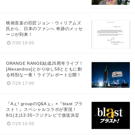
映画音楽の巨匠ジョン・ウィリアムズ
氏から、日本のファンへ 奇跡のメッセ
ージが到来！
7/30 10:00
ORANGE RANGE結成25周年ライブ！
[Alexandros]とかりゆし58とともに創
る特別な一夜！ライブレポート公開！
7/29 17:00
『Aぇ! groupのQ&Aぇ』×『blast ブラ
スト！』スペシャルコラボが実現！
8/1(土)13:35~フジテレビで放送決定
7/29 10:00