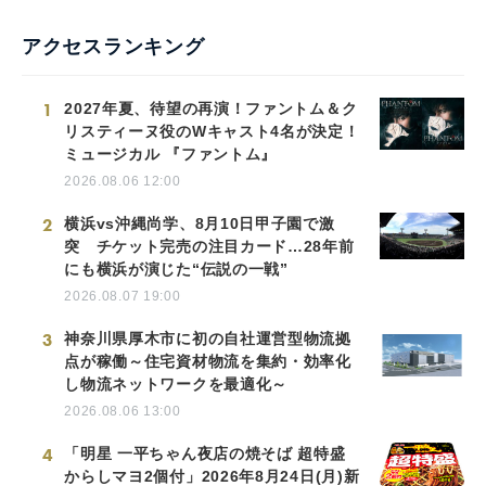
アクセスランキング
1
2027年夏、待望の再演！ファントム＆ク
リスティーヌ役のWキャスト4名が決定！
ミュージカル 『ファントム』
2026.08.06 12:00
2
横浜vs沖縄尚学、8月10日甲子園で激
突 チケット完売の注目カード…28年前
にも横浜が演じた“伝説の一戦”
2026.08.07 19:00
3
神奈川県厚木市に初の自社運営型物流拠
点が稼働～住宅資材物流を集約・効率化
し物流ネットワークを最適化～
2026.08.06 13:00
4
「明星 一平ちゃん夜店の焼そば 超特盛
からしマヨ2個付」2026年8月24日(月)新