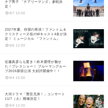
チア男子 「チアリーマンズ」参戦決
定！
8/7 10:00
2027年夏、待望の再演！ファントム＆
クリスティーヌ役のWキャスト4名が決
定！ ミュージカル 『ファントム』
8/6 12:00
近藤真彦らも驚き！鈴木愛理が魅せ
た！プレスショー！ ブルーマングルー
プ2026新宿公演 大好評開催中！！
Japanese
8/4 15:00
大河ドラマ「豊臣兄弟！」コンサート
11/7（土）開催決定！
8/4 12:00
English