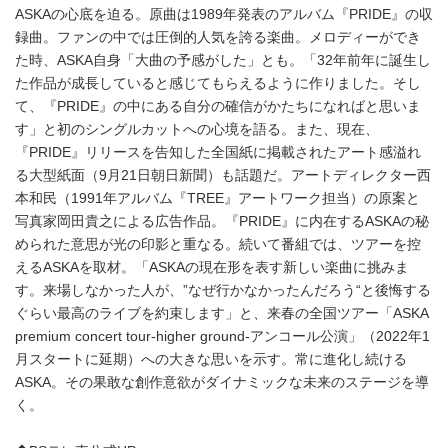
ASKAの心底を迫る。原曲は1989年発表のアルバム『PRIDE』の収
録曲。ファンの中では圧倒的人気を誇る楽曲。メロディーができ
た時、ASKA自身「大曲の予感がした」とも。「32年前年に誕生し
た作品が成長していると感じてもらえるように作りました。そし
て、『PRIDE』の中にある自分の確信がかたちになればと思いま
す」と初のシングルカットへの心境を語る。また、現在、
『PRIDE』リリースを告知した全国紙に掲載されたアート感溢れ
る大型紙面（9月21日朝日新聞）も話題だ。アートディレクター西
本和民（1991年アルバム『TREE』アートワーク担当）の原案と
写真家岡田貴之による広告作品。『PRIDE』に内在するASKAの秘
められた意思が光の印影と重なる。続いて番組では、ツアーを控
えるASKAを取材。「ASKAの現在形を表す新しい楽曲に挑みま
す。来場しなかった人が、”なぜ行かなかったんだろう“と後悔する
ぐらい最高のライブを約束します」と、来春の全国ツアー「ASKA
premium concert tour-higher ground-アンコール公演」（2022年1
月スタートに延期）への大きな思いを示す。常に進化し続ける
ASKA。その果敢な創作意欲がダイナミックな未来のステージを導
く。