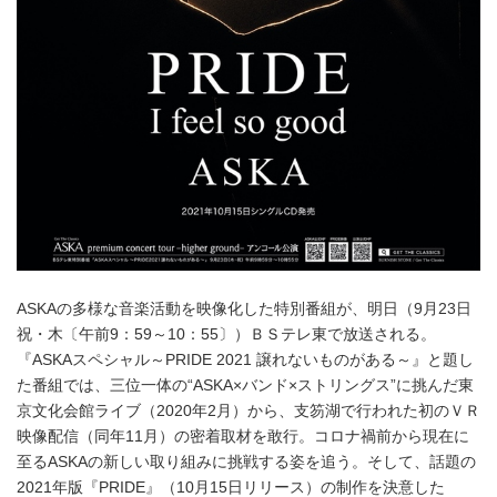
ASKAの多様な音楽活動を映像化した特別番組が、明日（9月23日
祝・木〔午前9：59～10：55〕）ＢＳテレ東で放送される。
『ASKAスペシャル～PRIDE 2021 譲れないものがある～』と題し
た番組では、三位一体の“ASKA×バンド×ストリングス”に挑んだ東
京文化会館ライブ（2020年2月）から、支笏湖で行われた初のＶＲ
映像配信（同年11月）の密着取材を敢行。コロナ禍前から現在に
至るASKAの新しい取り組みに挑戦する姿を追う。そして、話題の
2021年版『PRIDE』（10月15日リリース）の制作を決意した