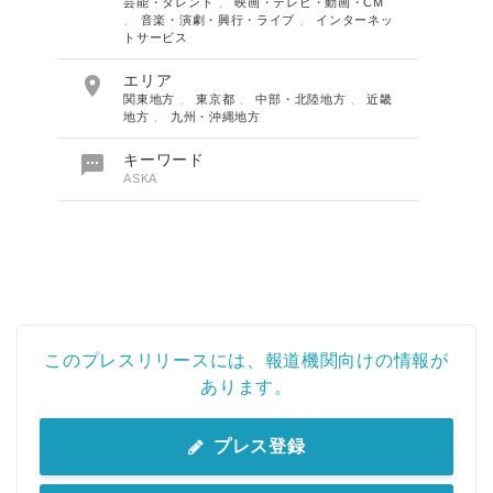
芸能・タレント
、
映画・テレビ・動画・CM
、
音楽・演劇・興行・ライブ
、
インターネッ
トサービス

エリア
関東地方
、
東京都
、
中部・北陸地方
、
近畿
地方
、
九州・沖縄地方

キーワード
ASKA
このプレスリリースには、報道機関向けの情報が
あります。
プレス登録