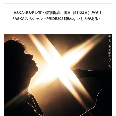
ASKA×BS
テレ東・特別番組、明日（
9
月
23
日）放送！
『
ASKA
スペシャル～
PRIDE2021
譲れないものがある～』