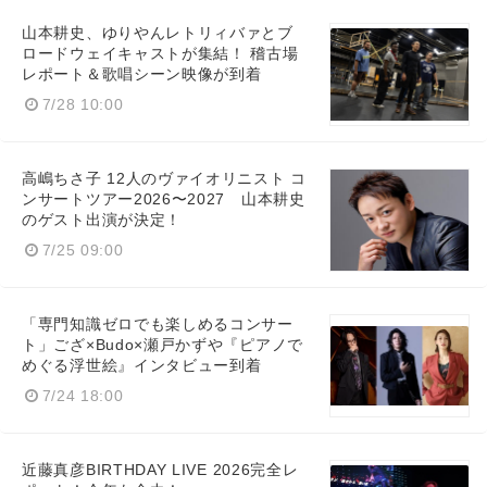
山本耕史、ゆりやんレトリィバァとブ
ロードウェイキャストが集結！ 稽古場
レポート＆歌唱シーン映像が到着
7/28 10:00
高嶋ちさ子 12人のヴァイオリニスト コ
ンサートツアー2026〜2027 山本耕史
のゲスト出演が決定！
7/25 09:00
「専門知識ゼロでも楽しめるコンサー
ト」ござ×Budo×瀬戸かずや『ピアノで
めぐる浮世絵』インタビュー到着
7/24 18:00
近藤真彦BIRTHDAY LIVE 2026完全レ