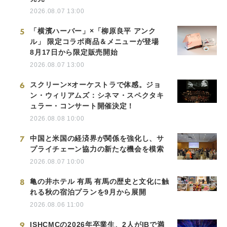
2026.08.07 13:00
5
「横濱ハーバー」×「柳原良平 アンク
ル」 限定コラボ商品＆メニューが登場
8月17日から限定販売開始
2026.08.07 13:00
6
スクリーン×オーケストラで体感。ジョ
ン・ウィリアムズ：シネマ・スペクタキ
ュラー・コンサート開催決定！
2026.08.08 10:00
7
中国と米国の経済界が関係を強化し、サ
プライチェーン協力の新たな機会を模索
2026.08.07 10:00
8
亀の井ホテル 有馬 有馬の歴史と文化に触
れる秋の宿泊プランを9月から展開
2026.08.06 11:00
9
ISHCMCの2026年卒業生、2人がIBで満