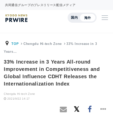
共同通信グループのプレスリリース配信メディア
KYODO NEWS
国内
海外
PRWIRE
TOP
Chengdu Hi-tech Zone
33% Increase in 3
Years…
33% Increase in 3 Years All-round
Improvement in Competitiveness and
Global Influence CDHT Releases the
Internationalization Index
Chengdu Hi-tech Zone
2021/9/22 14:17