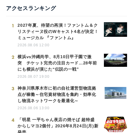
アクセスランキング
1
2027年夏、待望の再演！ファントム＆ク
リスティーヌ役のWキャスト4名が決定！
ミュージカル 『ファントム』
2026.08.06 12:00
2
横浜vs沖縄尚学、8月10日甲子園で激
突 チケット完売の注目カード…28年前
にも横浜が演じた“伝説の一戦”
2026.08.07 19:00
3
神奈川県厚木市に初の自社運営型物流拠
点が稼働～住宅資材物流を集約・効率化
し物流ネットワークを最適化～
2026.08.06 13:00
4
「明星 一平ちゃん夜店の焼そば 超特盛
からしマヨ2個付」2026年8月24日(月)新
発売