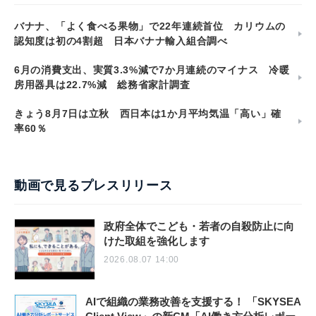
バナナ、「よく食べる果物」で22年連続首位 カリウムの
認知度は初の4割超 日本バナナ輸入組合調べ
6月の消費支出、実質3.3%減で7か月連続のマイナス 冷暖
房用器具は22.7%減 総務省家計調査
きょう8月7日は立秋 西日本は1か月平均気温「高い」確
率60％
動画で見るプレスリリース
政府全体でこども・若者の自殺防止に向
けた取組を強化します
2026.08.07 14:00
AIで組織の業務改善を支援する！ 「SKYSEA