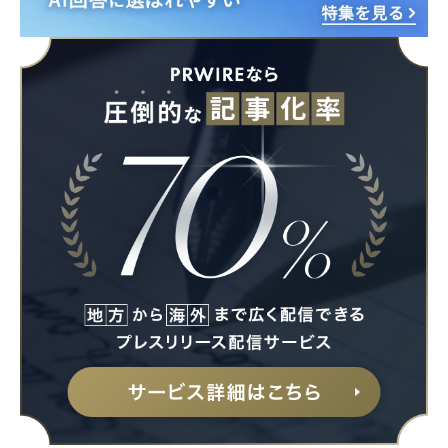
Japanese
English