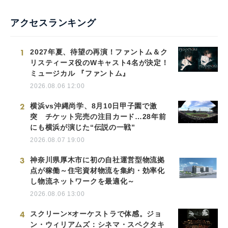
アクセスランキング
1
2027年夏、待望の再演！ファントム＆ク
リスティーヌ役のWキャスト4名が決定！
ミュージカル 『ファントム』
2026.08.06 12:00
2
横浜vs沖縄尚学、8月10日甲子園で激
突 チケット完売の注目カード…28年前
にも横浜が演じた“伝説の一戦”
2026.08.07 19:00
3
神奈川県厚木市に初の自社運営型物流拠
点が稼働～住宅資材物流を集約・効率化
し物流ネットワークを最適化～
2026.08.06 13:00
4
スクリーン×オーケストラで体感。ジョ
ン・ウィリアムズ：シネマ・スペクタキ