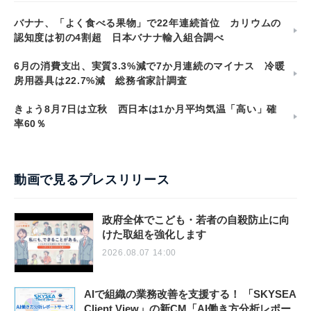
バナナ、「よく食べる果物」で22年連続首位 カリウムの
認知度は初の4割超 日本バナナ輸入組合調べ
6月の消費支出、実質3.3%減で7か月連続のマイナス 冷暖
房用器具は22.7%減 総務省家計調査
きょう8月7日は立秋 西日本は1か月平均気温「高い」確
率60％
動画で見るプレスリリース
政府全体でこども・若者の自殺防止に向
けた取組を強化します
2026.08.07 14:00
AIで組織の業務改善を支援する！ 「SKYSEA
Client View」の新CM「AI働き方分析レポー