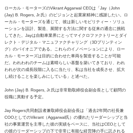
ローカル・モーターズのVikrant Aggarwal CEOは「Jay（John
(Jay) B. Rogers, Jr.氏）のビジョンと起業家精神に感謝したい。ロ
ーカル・モーターズを通じて、彼は新しいモビリティー・ソリュ
ーションを設計、製造、展開する方法に関する従来の通念に挑戦
してきた。Jayは自動車業界にとってマイクロファクトリーとダイ
レクト・デジタル・マニュファクチャリング（3Dプリンティン
グ）のパイオニアである。これらのイノベーションにより、ロー
カル・モーターズは目的に合わせた車両を製造することが可能
だ。われわれのチームは素晴らしい基盤を築いてきており、われ
われが次の成長段階に入るに当たり、私は当社を成長させ、拡大
し続けることを楽しみにしている」と述べた。
John (Jay) B. Rogers, Jr.氏は非常勤取締役会副会長として顧問の
役職に異動する予定。
Jay Rogers共同創設者兼取締役会副会長は「過去2年間の社長兼
COOとしてのVikrant（Aggarwal氏）の優れたリーダーシップと当
社の事業運営を主導した彼の実績をベースに、当社はCEOとして
の彼のリーダーシップの下で非常に有能な経営陣の手に託される