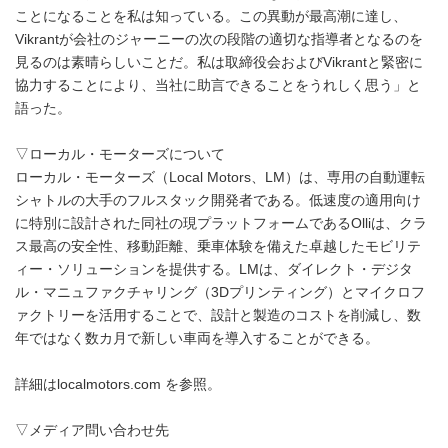
ことになることを私は知っている。この異動が最高潮に達し、
Vikrantが会社のジャーニーの次の段階の適切な指導者となるのを
見るのは素晴らしいことだ。私は取締役会およびVikrantと緊密に
協力することにより、当社に助言できることをうれしく思う」と
語った。
▽ローカル・モーターズについて
ローカル・モーターズ（Local Motors、LM）は、専用の自動運転
シャトルの大手のフルスタック開発者である。低速度の適用向け
に特別に設計された同社の現プラットフォームであるOlliは、クラ
ス最高の安全性、移動距離、乗車体験を備えた卓越したモビリテ
ィー・ソリューションを提供する。LMは、ダイレクト・デジタ
ル・マニュファクチャリング（3Dプリンティング）とマイクロフ
ァクトリーを活用することで、設計と製造のコストを削減し、数
年ではなく数カ月で新しい車両を導入することができる。
詳細はlocalmotors.com を参照。
▽メディア問い合わせ先