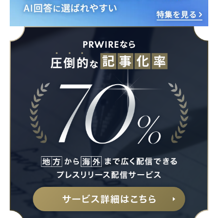
Japanese
English