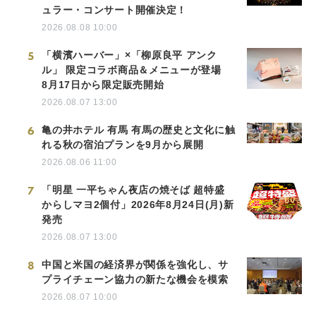
ュラー・コンサート開催決定！
2026.08.08 10:00
5
「横濱ハーバー」×「柳原良平 アンク
ル」 限定コラボ商品＆メニューが登場
8月17日から限定販売開始
2026.08.07 13:00
6
亀の井ホテル 有馬 有馬の歴史と文化に触
れる秋の宿泊プランを9月から展開
2026.08.06 11:00
7
「明星 一平ちゃん夜店の焼そば 超特盛
からしマヨ2個付」2026年8月24日(月)新
発売
2026.08.07 13:00
8
中国と米国の経済界が関係を強化し、サ
プライチェーン協力の新たな機会を模索
2026.08.07 10:00