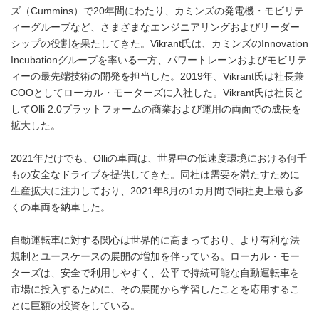
ズ（Cummins）で20年間にわたり、カミンズの発電機・モビリテ
ィーグループなど、さまざまなエンジニアリングおよびリーダー
シップの役割を果たしてきた。Vikrant氏は、カミンズのInnovation
Incubationグループを率いる一方、パワートレーンおよびモビリテ
ィーの最先端技術の開発を担当した。2019年、Vikrant氏は社長兼
COOとしてローカル・モーターズに入社した。Vikrant氏は社長と
してOlli 2.0プラットフォームの商業および運用の両面での成長を
拡大した。
2021年だけでも、Olliの車両は、世界中の低速度環境における何千
もの安全なドライブを提供してきた。同社は需要を満たすために
生産拡大に注力しており、2021年8月の1カ月間で同社史上最も多
くの車両を納車した。
自動運転車に対する関心は世界的に高まっており、より有利な法
規制とユースケースの展開の増加を伴っている。ローカル・モー
ターズは、安全で利用しやすく、公平で持続可能な自動運転車を
市場に投入するために、その展開から学習したことを応用するこ
とに巨額の投資をしている。