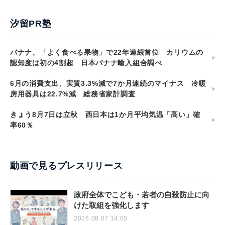
汐留PR塾
バナナ、「よく食べる果物」で22年連続首位 カリウムの
認知度は初の4割超 日本バナナ輸入組合調べ
6月の消費支出、実質3.3%減で7か月連続のマイナス 冷暖
房用器具は22.7%減 総務省家計調査
きょう8月7日は立秋 西日本は1か月平均気温「高い」確
率60％
動画で見るプレスリリース
政府全体でこども・若者の自殺防止に向
けた取組を強化します
2026.08.07 14:00