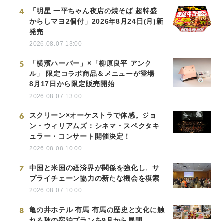
4
「明星 一平ちゃん夜店の焼そば 超特盛
からしマヨ2個付」2026年8月24日(月)新
発売
2026.08.07 13:00
5
「横濱ハーバー」×「柳原良平 アンク
ル」 限定コラボ商品＆メニューが登場
8月17日から限定販売開始
2026.08.07 13:00
6
スクリーン×オーケストラで体感。ジョ
ン・ウィリアムズ：シネマ・スペクタキ
ュラー・コンサート開催決定！
2026.08.08 10:00
7
中国と米国の経済界が関係を強化し、サ
プライチェーン協力の新たな機会を模索
2026.08.07 10:00
8
亀の井ホテル 有馬 有馬の歴史と文化に触
れる秋の宿泊プランを9月から展開