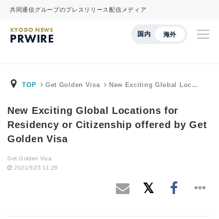
共同通信グループのプレスリリース配信メディア
KYODO NEWS
国内
海外
PRWIRE
TOP
Get Golden Visa
New Exciting Global Loc…
New Exciting Global Locations for
Residency or Citizenship offered by Get
Golden Visa
Get Golden Visa
2021/9/23 11:29