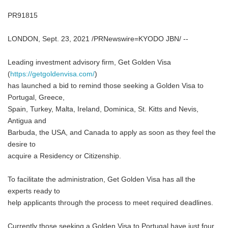
PR91815
LONDON, Sept. 23, 2021 /PRNewswire=KYODO JBN/ --
Leading investment advisory firm, Get Golden Visa
(
https://getgoldenvisa.com/
)
has launched a bid to remind those seeking a Golden Visa to
Portugal, Greece,
Spain, Turkey, Malta, Ireland, Dominica, St. Kitts and Nevis,
Antigua and
Barbuda, the USA, and Canada to apply as soon as they feel the
desire to
acquire a Residency or Citizenship.
To facilitate the administration, Get Golden Visa has all the
experts ready to
help applicants through the process to meet required deadlines.
Currently those seeking a Golden Visa to Portugal have just four