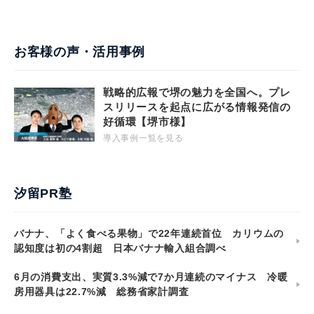
お客様の声・活用事例
戦略的広報で堺の魅力を全国へ。プレ
スリリースを起点に広がる情報発信の
好循環【堺市様】
導入事例一覧を見る
汐留PR塾
バナナ、「よく食べる果物」で22年連続首位 カリウムの
認知度は初の4割超 日本バナナ輸入組合調べ
6月の消費支出、実質3.3%減で7か月連続のマイナス 冷暖
房用器具は22.7%減 総務省家計調査