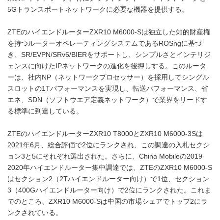
5Gトランスポートネットワークに必要な機器を提供する。
ZTEのハイエンドルーターZXR10 M6000-Sは独立した知的財産権
を持つルーターオペレーティングシステムであるROSngに基づ
き、SR/EVPN/SRv6/BIERをサポートし、シンプルさとインテリジ
ェンスに向けたIPネットワークの進化を後押しする。このルータ
ーは、社内NP（ネットワークプロセッサー）を採用してシングル
スロットの1Tパフォーマンスを実現し、転送パフォーマンス、省
エネ、SDN（ソフトウエア定義ネットワーク）で業界をリードす
る標準に到達している。
ZTEのハイエンドルーターZXR10 T8000とZXR10 M6000-3Sは
2021年6月、総合評価で2位にランクされ、この調達の入札セクシ
ョン3と5にそれぞれ選出された。さらに、China Mobileの2019-
2020年ハイエンドルーター集中調達では、ZTEのZXR10 M6000-S
はセクション2（2Tハイエンドルーター向け）で1位、セクション
3（400Gハイエンドルーター向け）で2位にランクされた。これま
でのところ、ZXR10 M6000-Sは中国の市場シェアでトップ2にラ
ンクされている。