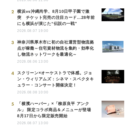
2
横浜vs沖縄尚学、8月10日甲子園で激
突 チケット完売の注目カード…28年前
にも横浜が演じた“伝説の一戦”
2026.08.07 19:00
3
神奈川県厚木市に初の自社運営型物流拠
点が稼働～住宅資材物流を集約・効率化
し物流ネットワークを最適化～
2026.08.06 13:00
4
スクリーン×オーケストラで体感。ジョ
ン・ウィリアムズ：シネマ・スペクタキ
ュラー・コンサート開催決定！
2026.08.08 10:00
5
「横濱ハーバー」×「柳原良平 アンク
ル」 限定コラボ商品＆メニューが登場
8月17日から限定販売開始
2026.08.07 13:00