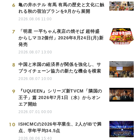
6
亀の井ホテル 有馬 有馬の歴史と文化に触
れる秋の宿泊プランを9月から展開
2026.08.06 11:00
7
「明星 一平ちゃん夜店の焼そば 超特盛
からしマヨ2個付」2026年8月24日(月)新
発売
2026.08.07 13:00
8
中国と米国の経済界が関係を強化し、サ
プライチェーン協力の新たな機会を模索
2026.08.07 10:00
9
『UQUEEN』シリーズ新TVCM「隣国の
王子」篇 2026年7月1日（水）からオン
エア開始
2026.07.01 00:00
10
ISHCMCの2026年卒業生、2人がIBで満
点、学年平均34.5点
2026.08.06 15:40