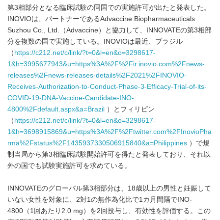
第3相部分となる臨床試験の同国での実施許可が出たと発表した。
INOVIOは、パートナーであるAdvaccine Biopharmaceuticals
Suzhou Co., Ltd.（Advaccine）と協力して、INNOVATEの第3相部
分を複数の国で実施している。INOVIOは最近、ブラジル
（
https://c212.net/c/link/?t=0&l=en&o=3298617-
1&h=3995677943&u=https%3A%2F%2Fir.inovio.com%2Fnews-
releases%2Fnews-releases-details%2F2021%2FINOVIO-
Receives-Authorization-to-Conduct-Phase-3-Efficacy-Trial-of-its-
COVID-19-DNA-Vaccine-Candidate-INO-
4800%2Fdefault.aspx&a=Brazil
）とフィリピン
（
https://c212.net/c/link/?t=0&l=en&o=3298617-
1&h=3698915869&u=https%3A%2F%2Ftwitter.com%2FInovioPha
rma%2Fstatus%2F1435937330506915840&a=Philippines
）で規
制当局から第3相臨床試験開始許可を得たと発表しており、それ以
外の国でも試験実施許可を求めている。
INNOVATEのグローバル第3相部分は、18歳以上の男性と妊娠して
いない女性を対象に、2対1の無作為化比で1カ月間隔でINO-
4800（1回あたり2.0 mg）を2回投与し、有効性を評価する。この