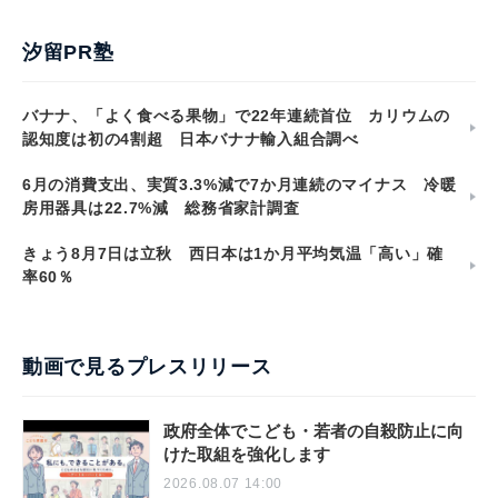
汐留PR塾
バナナ、「よく食べる果物」で22年連続首位 カリウムの
認知度は初の4割超 日本バナナ輸入組合調べ
6月の消費支出、実質3.3%減で7か月連続のマイナス 冷暖
房用器具は22.7%減 総務省家計調査
きょう8月7日は立秋 西日本は1か月平均気温「高い」確
率60％
動画で見るプレスリリース
政府全体でこども・若者の自殺防止に向
けた取組を強化します
2026.08.07 14:00