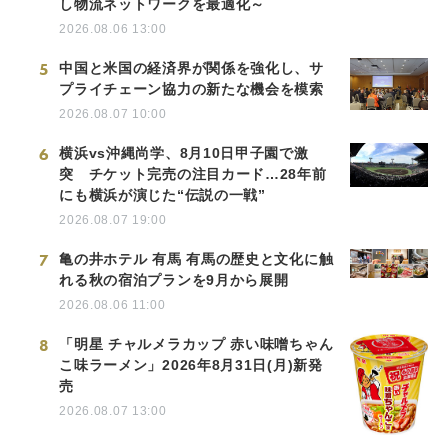
し物流ネットワークを最適化～
2026.08.06 13:00
5
中国と米国の経済界が関係を強化し、サ
プライチェーン協力の新たな機会を模索
2026.08.07 10:00
6
横浜vs沖縄尚学、8月10日甲子園で激
突 チケット完売の注目カード…28年前
にも横浜が演じた“伝説の一戦”
2026.08.07 19:00
7
亀の井ホテル 有馬 有馬の歴史と文化に触
れる秋の宿泊プランを9月から展開
2026.08.06 11:00
8
「明星 チャルメラカップ 赤い味噌ちゃん
こ味ラーメン」2026年8月31日(月)新発
売
2026.08.07 13:00