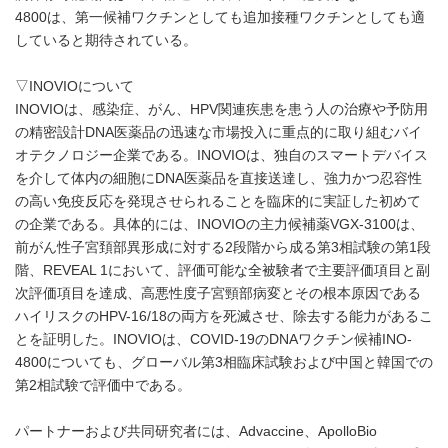
4800は、第一候補ワクチンとしても追加接種ワクチンとしても適
していると期待されている。
▽INOVIOについて
INOVIOは、感染症、がん、HPV関連疾患を患う人の治療や予防用
の精密設計DNA医薬品の迅速な市場投入に重点的に取り組むバイ
オテクノロジー企業である。INOVIOは、独自のスマートデバイス
を介して体内の細胞にDNA医薬品を直接送達し、強力かつ忍容性
の高い免疫反応を発現させられることを臨床的に実証した初めて
の企業である。具体的には、INOVIOの主力候補薬VGX-3100は、
前がん性子宮頚部異形成に対する2段階から成る第3相試験の第1段
階、REVEAL 1において、評価可能な全被験者で主要評価項目と副
次評価項目を達成、高悪性度子宮頸部病変とその根本原因である
ハイリスクのHPV-16/18の両方を死滅させ、除去する能力があるこ
とを証明した。INOVIOは、COVID-19のDNAワクチン候補INO-
4800についても、グローバル第3相臨床試験および中国と韓国での
第2相試験で評価中である。
パートナーおよび共同研究者には、Advaccine、ApolloBio