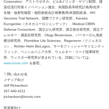
Corporation、アストラゼネカ、ビル&メリンダ・ゲイツ財団、感
染症流行対策イノベーション連合、米国防高等研究計画局/化学・
生物・放射性物質・核防衛統合計画事務局/米国防総省、HIV
Vaccines Trial Network、国際ワクチン研究所、Kaneka
Eurogentec（カネカユーロジェンテック）、Medical CBRN
Defense Consortium、国立がん研究所、国立衛生研究所、国立ア
レルギー・感染症研究所、Ology Bioservices、パーカーがん免疫
療法研究所、Plumbline Life Sciences、Regeneron（リジェネロ
ン）、Richter-Helm BioLogics、サーモフィッシャーサイエンティ
フィック、ペンシルベニア大学、ウォルター・リード陸軍研究
所、ウィスター研究所が含まれている。詳細については、
www.inovio.com
を参照。
▽問い合わせ先
メディア向け
Jeff Richardson
267-440-4211
jrichardson@inovio.com
投資家向け