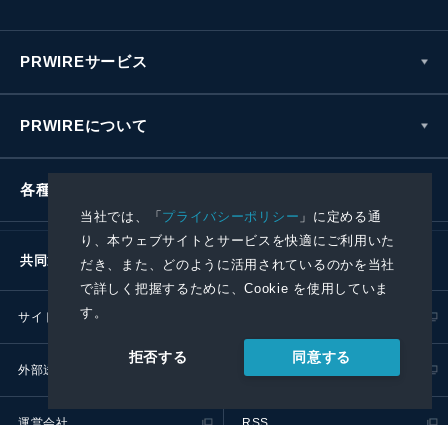
PRWIREサービス
PRWIREについて
各種お問い合わせ
当社では、「
プライバシーポリシー
」に定める通
り、本ウェブサイトとサービスを快適にご利用いた
共同通信社グループ
だき、また、どのように活用されているのかを当社
で詳しく把握するために、Cookie を使用していま
す。
サイトポリシー
プライバシーポリシー
同意する
拒否する
外部送信ポリシー
プレスリリース取扱基準
運営会社
RSS