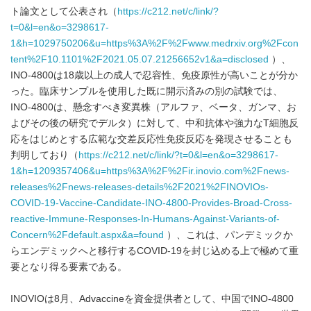
ト論文として公表され（
https://c212.net/c/link/?
t=0&l=en&o=3298617-
1&h=1029750206&u=https%3A%2F%2Fwww.medrxiv.org%2Fcon
tent%2F10.1101%2F2021.05.07.21256652v1&a=disclosed
）、
INO-4800は18歳以上の成人で忍容性、免疫原性が高いことが分か
った。臨床サンプルを使用した既に開示済みの別の試験では、
INO-4800は、懸念すべき変異株（アルファ、ベータ、ガンマ、お
よびその後の研究でデルタ）に対して、中和抗体や強力なT細胞反
応をはじめとする広範な交差反応性免疫反応を発現させることも
判明しており（
https://c212.net/c/link/?t=0&l=en&o=3298617-
1&h=1209357406&u=https%3A%2F%2Fir.inovio.com%2Fnews-
releases%2Fnews-releases-details%2F2021%2FINOVIOs-
COVID-19-Vaccine-Candidate-INO-4800-Provides-Broad-Cross-
reactive-Immune-Responses-In-Humans-Against-Variants-of-
Concern%2Fdefault.aspx&a=found
）、これは、パンデミックか
らエンデミックへと移行するCOVID-19を封じ込める上で極めて重
要となり得る要素である。
INOVIOは8月、Advaccineを資金提供者として、中国でINO-4800