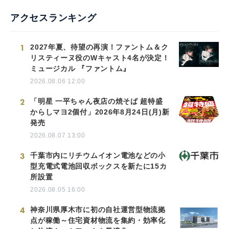
アクセスランキング
1
2027年夏、待望の再演！ファントム＆ク
リスティーヌ役のWキャスト4名が決定！
ミュージカル 『ファントム』
2026.08.06 12:00
2
「明星 一平ちゃん夜店の焼そば 超特盛
からしマヨ2個付」2026年8月24日(月)新
発売
2026.08.07 13:00
3
千葉市内にリチウムイオン電池などの小
型充電式電池回収ボックスを新たに15カ
所設置
2026.08.05 16:00
4
神奈川県厚木市に初の自社運営型物流拠
点が稼働～住宅資材物流を集約・効率化