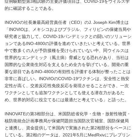
症例駆動型第3相試験の主要評価項目は、COVID-19をウイルス学
的に確認することである。
INOVIOの社長兼最高経営責任者（CEO）のJ. Joseph Kim博士は
「INOVIOは、メキシコおよびブラジル、フィリピンの保健当局や
研究者と協力して、COVID-19パンデミックとの闘いのソリューシ
ョンであるINO-4800の評価を進めていきたいと考えている。世界
中で数多くの人が予防接種を受けられていない中、同ウイルスは
世界的なエンデミック（風土病）脅威となる恐れがあり、当社は
国際的な公衆衛生対応を支えるため全力を挙げている。開発の重
要な節目であるINO-4800の有効性を評価する体制が整ったことは
非常に喜ばしい。INOVIOのCOVID-19ワクチンは、安全性と熱安
定性が高く、交差反応性免疫反応を発現させることができ、一次
ワクチンとしても追加ワクチンとしても使える潜在力があるた
め、世界的対応に役立てるには最適だと考えている」と語った。
INNOVATEの第3相部分は、米国防総省化学・生物・放射性物質・
核防衛統合計画事務局が保健問題担当国防次官補室、国防保健局
と連携し、資金提供して米国内で実施された第2相部分をベースに
している。第2相のデータは、2021年5月にMedRxivにプレプリン