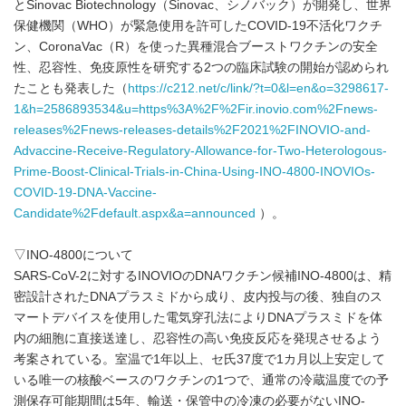
とSinovac Biotechnology（Sinovac、シノバック）が開発し、世界
保健機関（WHO）が緊急使用を許可したCOVID-19不活化ワクチ
ン、CoronaVac（R）を使った異種混合ブーストワクチンの安全
性、忍容性、免疫原性を研究する2つの臨床試験の開始が認められ
たことも発表した（
https://c212.net/c/link/?t=0&l=en&o=3298617-
1&h=2586893534&u=https%3A%2F%2Fir.inovio.com%2Fnews-
releases%2Fnews-releases-details%2F2021%2FINOVIO-and-
Advaccine-Receive-Regulatory-Allowance-for-Two-Heterologous-
Prime-Boost-Clinical-Trials-in-China-Using-INO-4800-INOVIOs-
COVID-19-DNA-Vaccine-
Candidate%2Fdefault.aspx&a=announced
）。
▽INO-4800について
SARS-CoV-2に対するINOVIOのDNAワクチン候補INO-4800は、精
密設計されたDNAプラスミドから成り、皮内投与の後、独自のス
マートデバイスを使用した電気穿孔法によりDNAプラスミドを体
内の細胞に直接送達し、忍容性の高い免疫反応を発現させるよう
考案されている。室温で1年以上、セ氏37度で1カ月以上安定して
いる唯一の核酸ベースのワクチンの1つで、通常の冷蔵温度での予
測保存可能期間は5年、輸送・保管中の冷凍の必要がないINO-