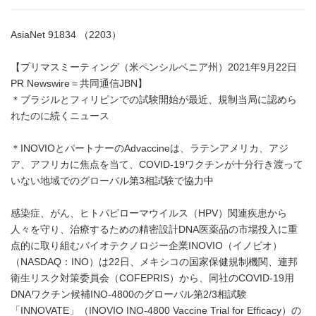
AsiaNet 91834 （2203）
【プリマスミーティング（米ペンシルベニア州）2021年9月22日
PR Newswire＝共同通信JBN】
＊ブラジルとフィリピンでの試験開始が最近、規制当局に認めら
れたのに続くニュース
＊INOVIOとパートナーのAdvaccineは、ラテンアメリカ、アジ
ア、アフリカに焦点を当て、COVID-19ワクチンが十分行き渡って
いない地域でのグローバル第3相試験で協力中
感染症、がん、ヒトパピローマウイルス（HPV）関連疾患から
人々を守り、治療するための精密設計DNA医薬品の市場投入に重
点的に取り組むバイオテクノロジー企業INOVIO（イノビオ）
（NASDAQ：INO）は22日、メキシコの国家保健規制機関、連邦
衛生リスク対策委員会（COFEPRIS）から、同社のCOVID-19用
DNAワクチン候補INO-4800のグローバル第2/3相試験
「INNOVATE」（INOVIO INO-4800 Vaccine Trial for Efficacy）の