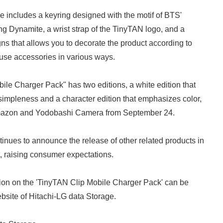
ge includes a keyring designed with the motif of BTS'
ong Dynamite, a wrist strap of the TinyTAN logo, and a
gns that allows you to decorate the product according to
 use accessories in various ways.
le Charger Pack" has two editions, a white edition that
impleness and a character edition that emphasizes color,
Japanese
Amazon and Yodobashi Camera from September 24.
nues to announce the release of other related products in
t, raising consumer expectations.
tion on the 'TinyTAN Clip Mobile Charger Pack' can be
ebsite of Hitachi-LG data Storage.
English