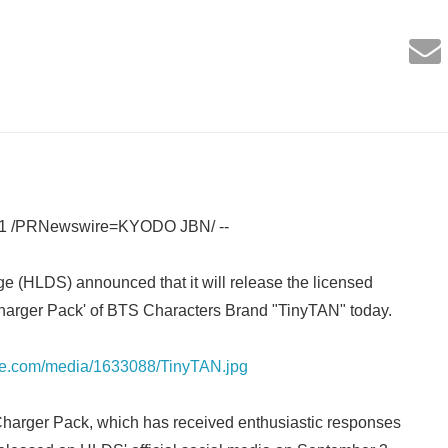
21 /PRNewswire=KYODO JBN/ --
e (HLDS) announced that it will release the licensed
Charger Pack' of BTS Characters Brand "TinyTAN" today.
re.com/media/1633088/TinyTAN.jpg
harger Pack, which has received enthusiastic responses