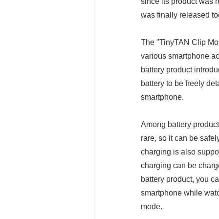
since its product was 
was finally released to
The "TinyTAN Clip Mob
various smartphone acc
battery product introd
battery to be freely de
smartphone.
Among battery products 
rare, so it can be saf
charging is also suppo
charging can be charged
battery product, you ca
smartphone while watc
mode.