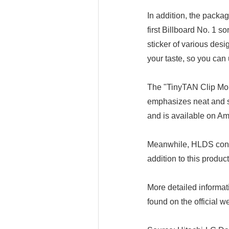
In addition, the packa
first Billboard No. 1 s
sticker of various desi
your taste, so you can
The "TinyTAN Clip Mobi
emphasizes neat and s
and is available on 
Meanwhile, HLDS conti
addition to this produc
More detailed informa
found on the official w