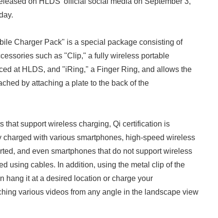
released on HLDS' official social media on September 3,
day.
ile Charger Pack" is a special package consisting of
essories such as "Clip," a fully wireless portable
uced at HLDS, and "iRing," a Finger Ring, and allows the
tached by attaching a plate to the back of the
that support wireless charging, Qi certification is
ely charged with various smartphones, high-speed wireless
rted, and even smartphones that do not support wireless
 using cables. In addition, using the metal clip of the
n hang it at a desired location or charge your
hing various videos from any angle in the landscape view