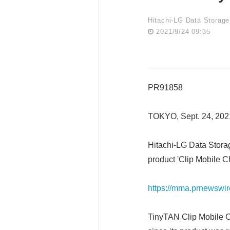
Hitachi-LG Data Storage
2021/9/24 09:35
PR91858
TOKYO, Sept. 24, 20
Hitachi-LG Data Storag
product 'Clip Mobile 
https://mma.prnewswi
TinyTAN Clip Mobile C