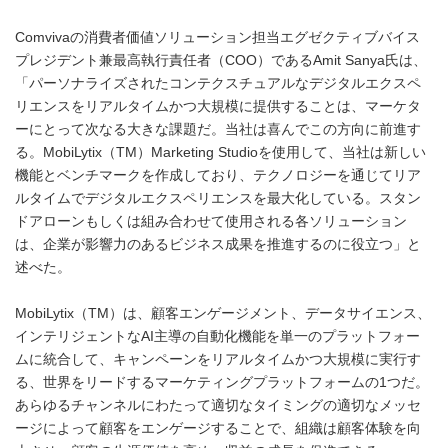
Comvivaの消費者価値ソリューション担当エグゼクティブバイス
プレジデント兼最高執行責任者（COO）であるAmit Sanya氏は、
「パーソナライズされたコンテクスチュアルなデジタルエクスペ
リエンスをリアルタイムかつ大規模に提供することは、マーケタ
ーにとって次なる大きな課題だ。当社は喜んでこの方向に前進す
る。MobiLytix（TM）Marketing Studioを使用して、当社は新しい
機能とベンチマークを作成しており、テクノロジーを通じてリア
ルタイムでデジタルエクスペリエンスを最大化している。スタン
ドアローンもしくは組み合わせて使用​​される各ソリューション
は、企業が影響力のあるビジネス成果を推進するのに役立つ」と
述べた。
MobiLytix（TM）は、顧客エンゲージメント、データサイエンス、
インテリジェントなAI主導の自動化機能を単一のプラットフォー
ムに統合して、キャンペーンをリアルタイムかつ大規模に実行す
る、世界をリードするマーケティングプラットフォームの1つだ。
あらゆるチャンネルにわたって適切なタイミングの適切なメッセ
ージによって顧客をエンゲージすることで、組織は顧客体験を向