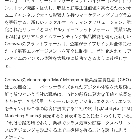
ームは、コミュニケーションサービスプロバイダー（CSP）にワ
ンストップ機能を提供し、収益と顧客生涯価値を高めるためのオ
ムニチャンネルで大きな影響力を持つマーケティングプログラム
を実行する。新しいデジタルマーケティングソリューション、強
化されたリワードとロイヤルティープラットフォーム、実績のあ
るAIおよびリアルタイムマーケティング製品機能を備えた新しい
Comvivaのプラットフォームは、企業がライフサイクル全体にわ
たって顧客エンゲージメントを完全に制御し、差別化されたリア
ルタイムのデジタル体験を大規模に提供できるように後押しす
る。
ComvivaのManoranjan 'Mao' Mohapatra最高経営責任者（CEO）
はこの機会に、「パーソナライズされたデジタル体験を大規模に
解き放つという当社の戦略は、当社の顧客に莫大な価値と成長を
もたらす。AIを活用したシームレスなデジタルエクスペリエンス
をチャンネル全体の顧客に提供する当社の次世代MobiLytix（TM）
Marketing Studioを発売すると発表することにわくわくしている。
それは心躍る時であり、業界でクラス最高の顧客エクスペリエン
スのアジェンダを形成する上で主導権を握ることを誇りに思う」
と述べた。