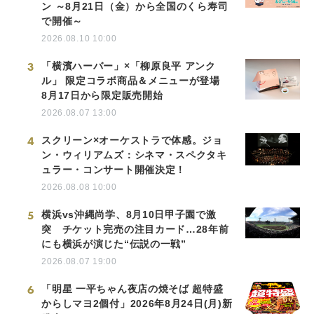
ン ～8月21日（金）から全国のくら寿司
で開催～
2026.08.10 10:00
3
「横濱ハーバー」×「柳原良平 アンク
ル」 限定コラボ商品＆メニューが登場
8月17日から限定販売開始
2026.08.07 13:00
4
スクリーン×オーケストラで体感。ジョ
ン・ウィリアムズ：シネマ・スペクタキ
ュラー・コンサート開催決定！
2026.08.08 10:00
5
横浜vs沖縄尚学、8月10日甲子園で激
突 チケット完売の注目カード…28年前
にも横浜が演じた“伝説の一戦”
2026.08.07 19:00
6
「明星 一平ちゃん夜店の焼そば 超特盛
からしマヨ2個付」2026年8月24日(月)新