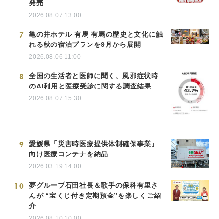
発売
2026.08.07 13:00
7
亀の井ホテル 有馬 有馬の歴史と文化に触
れる秋の宿泊プランを9月から展開
2026.08.06 11:00
8
全国の生活者と医師に聞く、風邪症状時
のAI利用と医療受診に関する調査結果
2026.08.07 15:30
9
愛媛県「災害時医療提供体制確保事業」
向け医療コンテナを納品
2026.03.19 14:00
10
夢グループ石田社長＆歌手の保科有里さ
んが “宝くじ付き定期預金”を楽しくご紹
介
2026.08.10 10:00