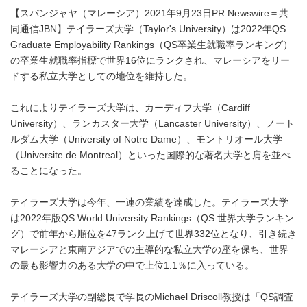
【スバンジャヤ（マレーシア）2021年9月23日PR Newswire＝共
同通信JBN】テイラーズ大学（Taylor's University）は2022年QS
Graduate Employability Rankings（QS卒業生就職率ランキング）
の卒業生就職率指標で世界16位にランクされ、マレーシアをリー
ドする私立大学としての地位を維持した。
これによりテイラーズ大学は、カーディフ大学（Cardiff
University）、ランカスター大学（Lancaster University）、ノート
ルダム大学（University of Notre Dame）、モントリオール大学
（Universite de Montreal）といった国際的な著名大学と肩を並べ
ることになった。
テイラーズ大学は今年、一連の業績を達成した。テイラーズ大学
は2022年版QS World University Rankings（QS 世界大学ランキン
グ）で前年から順位を47ランク上げて世界332位となり、引き続き
マレーシアと東南アジアでの主導的な私立大学の座を保ち、世界
の最も影響力のある大学の中で上位1.1％に入っている。
テイラーズ大学の副総長で学長のMichael Driscoll教授は「QS調査