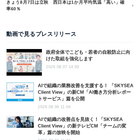
きょう8月7日は立秋 西日本は1か月平均気温「高い」確
率60％
動画で見るプレスリリース
政府全体でこども・若者の自殺防止に向
けた取組を強化します
2026.08.07 14:00
AIで組織の業務改善を支援する！ 「SKYSEA
Client View」の新CM「AI働き方分析レポー
トサービス」篇を公開
2026.08.06 11:04
AIで組織の改善点を見抜く！「SKYSEA
Client View」の新テレビCM「チームの変
革」篇の放映を開始