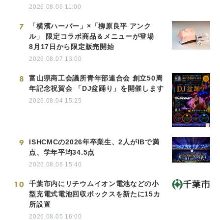
2026.08.06 11:00
7
「横濱ハーバー」×「柳原良平 アンク
ル」 限定コラボ商品＆メニューが登場
8月17日から限定販売開始
2026.08.07 13:00
8
富山県商工会議所青年部連合会 創立50周
年記念祝賀会 「DJ盆踊り」を開催します
2026.08.04 15:25
9
ISHCMCの2026年卒業生、2人がIBで満
点、学年平均34.5点
2026.08.06 15:40
10
千葉市内にリチウムイオン電池などの小
型充電式電池回収ボックスを新たに15カ
所設置
2026.08.05 16:00