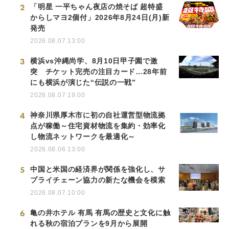
2
「明星 一平ちゃん夜店の焼そば 超特盛
からしマヨ2個付」2026年8月24日(月)新
発売
2026.08.07 13:00
3
横浜vs沖縄尚学、8月10日甲子園で激
突 チケット完売の注目カード…28年前
にも横浜が演じた“伝説の一戦”
2026.08.07 19:00
4
神奈川県厚木市に初の自社運営型物流拠
点が稼働～住宅資材物流を集約・効率化
し物流ネットワークを最適化～
2026.08.06 13:00
5
中国と米国の経済界が関係を強化し、サ
プライチェーン協力の新たな機会を模索
2026.08.07 10:00
6
亀の井ホテル 有馬 有馬の歴史と文化に触
れる秋の宿泊プランを9月から展開