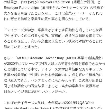
の結果は、われわれがEmployer Reputation（雇用主の評価）と
Employer Partnerships（雇用主とのパートナーシップ）の指標で
大きな進歩を遂げたことを示し、これは産業パートナーがわれわ
れに寄せる信頼と卒業生の質の高さを明らかにしている」
「テイラーズ大学は、卒業生がますます変動性を増している世界
で生きていくのに必要な知的、実務的、創造的な知能を備えてい
ることを保証し、高い卒業生の失業という状況に対抗することに
努めている」と述べた。
さらに「MOHE Graduate Tracer Study（MOHE卒業生追跡調査）
が2020年にマレーシアで4万人以上の卒業生が職を確保できなかっ
たと指摘している中で、テイラーズ大学は革新的なカリキュラム
改革や起業家的で生涯にわたる学習能力に力点を置いて積極的に
取り組んできた。パンデミックにもかかわらず、この取り組みは
同じ追跡調査での調査結果によると、当大学卒業生の就職率が
99％という結果に結び付いた」と語った。
このほかテイラーズ大学は、今年初めの2021年版QS World
University Rankings by Subject（QS学科別世界大学ランキング）