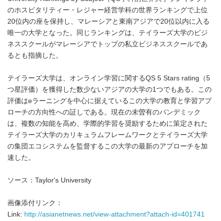
のホスピタリティー・レジャー経営学科の世界ランキングで上位
20位内の座を保持し、マレーシアと東南アジアで20位以内に入る
唯一の大学となった。同じランキングは、テイラーズ大学のビジ
ネススクールがマレーシアでトップの私立ビジネススクールであ
るとも指摘した。
テイラーズ大学は、オンライン学習に関するQS 5 Stars rating（5
つ星評価）を獲得した数少ないアジアの大学の1つでもある。この
評価はeラーニングを中心に据えているこの大学の教育と学習アプ
ローチの方向性への証しである。現在の未曽有のパンデミック
は、複数の知能を高め、学際的学習を奨励するために策定された
テイラーズ大学のカリキュラムフレームワークとテイラーズ大学
の集団エコシステムを監督するこの大学の最新のアプローチを加
速した。
ソース：Taylor's University
画像添付リンク：
Link:
http://asianetnews.net/view-attachment?attach-id=401741