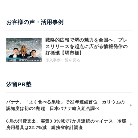
お客様の声・活用事例
戦略的広報で堺の魅力を全国へ。プレ
スリリースを起点に広がる情報発信の
好循環【堺市様】
導入事例一覧を見る
汐留PR塾
バナナ、「よく食べる果物」で22年連続首位 カリウムの
認知度は初の4割超 日本バナナ輸入組合調べ
6月の消費支出、実質3.3%減で7か月連続のマイナス 冷暖
房用器具は22.7%減 総務省家計調査