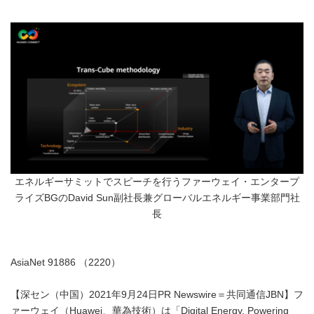
エネルギーサミットでスピーチを行うファーウェイ・エンタープ
ライズBGのDavid Sun副社長兼グローバルエネルギー事業部門社
長
AsiaNet 91886 （2220）
【深セン（中国）2021年9月24日PR Newswire＝共同通信JBN】フ
ァーウェイ（Huawei、華為技術）は「Digital Energy, Powering