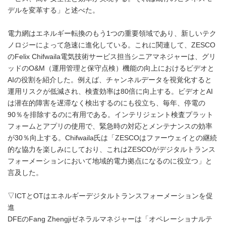
デルを変革する」と述べた。
電力網はエネルギー転換のもう1つの重要領域であり、新しいテク
ノロジーによって急速に進化している。これに関連して、ZESCO
のFelix Chifwaila電気技術サービス担当シニアマネジャーは、グリ
ッドのO&M（運用管理と保守点検）機能の向上におけるビデオと
AIの役割を紹介した。例えば、チャンネルデータを視覚化すると
運用リスクが低減され、検査効率は80倍に向上する。ビデオとAI
は潜在的障害を遅滞なく検出するのにも役立ち、毎年、停電の
90％を排除するのに有用である。インテリジェント検査プラット
フォームとアプリの使用で、緊急時の対応とメンテナンスの効率
が30％向上する。Chifwaila氏は「ZESCOはファーウェイとの継続
的な協力を楽しみにしており、これはZESCOがデジタルトランス
フォーメーションにおいて地域的電力拠点になるのに役立つ」と
言及した。
▽ICTとOTはエネルギーデジタルトランスフォーメーションを促
進
DFEのFang Zhengjiゼネラルマネジャーは「オペレーショナルテ