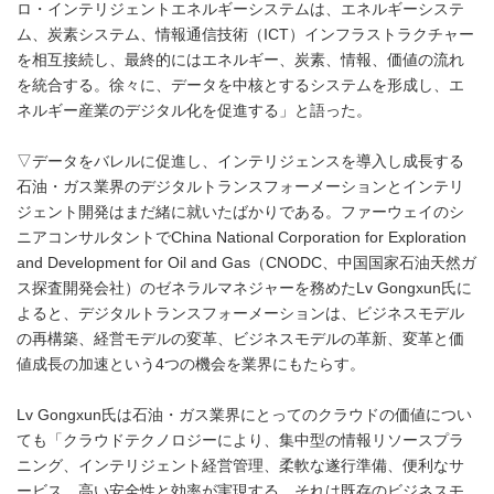
ロ・インテリジェントエネルギーシステムは、エネルギーシステ
ム、炭素システム、情報通信技術（ICT）インフラストラクチャー
を相互接続し、最終的にはエネルギー、炭素、情報、価値の流れ
を統合する。徐々に、データを中核とするシステムを形成し、エ
ネルギー産業のデジタル化を促進する」と語った。
▽データをバレルに促進し、インテリジェンスを導入し成長する
石油・ガス業界のデジタルトランスフォーメーションとインテリ
ジェント開発はまだ緒に就いたばかりである。ファーウェイのシ
ニアコンサルタントでChina National Corporation for Exploration
and Development for Oil and Gas（CNODC、中国国家石油天然ガ
ス探査開発会社）のゼネラルマネジャーを務めたLv Gongxun氏に
よると、デジタルトランスフォーメーションは、ビジネスモデル
の再構築、経営モデルの変革、ビジネスモデルの革新、変革と価
値成長の加速という4つの機会を業界にもたらす。
Lv Gongxun氏は石油・ガス業界にとってのクラウドの価値につい
ても「クラウドテクノロジーにより、集中型の情報リソースプラ
ニング、インテリジェント経営管理、柔軟な遂行準備、便利なサ
ービス、高い安全性と効率が実現する。それは既存のビジネスモ