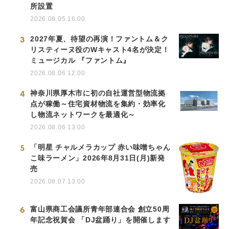
所設置
2026.08.05 16:00
3
2027年夏、待望の再演！ファントム＆ク
リスティーヌ役のWキャスト4名が決定！
ミュージカル 『ファントム』
2026.08.06 12:00
4
神奈川県厚木市に初の自社運営型物流拠
点が稼働～住宅資材物流を集約・効率化
し物流ネットワークを最適化～
2026.08.06 13:00
5
「明星 チャルメラカップ 赤い味噌ちゃん
こ味ラーメン」2026年8月31日(月)新発
売
2026.08.07 13:00
6
富山県商工会議所青年部連合会 創立50周
年記念祝賀会 「DJ盆踊り」を開催します