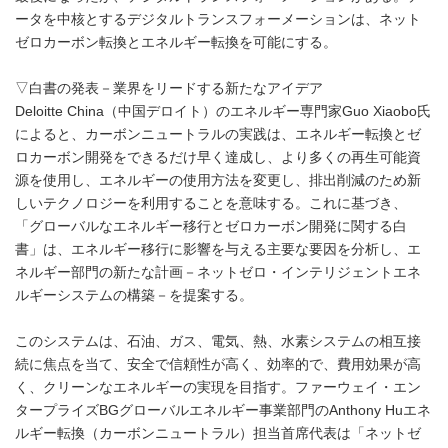
ータを中核とするデジタルトランスフォーメーションは、ネット
ゼロカーボン転換とエネルギー転換を可能にする。
▽白書の発表－業界をリードする新たなアイデア
Deloitte China（中国デロイト）のエネルギー専門家Guo Xiaobo氏
によると、カーボンニュートラルの実践は、エネルギー転換とゼ
ロカーボン開発をできるだけ早く達成し、より多くの再生可能資
源を使用し、エネルギーの使用方法を変更し、排出削減のため新
しいテクノロジーを利用することを意味する。これに基づき、
「グローバルなエネルギー移行とゼロカーボン開発に関する白
書」は、エネルギー移行に影響を与える主要な要因を分析し、エ
ネルギー部門の新たな計画－ネットゼロ・インテリジェントエネ
ルギーシステムの構築－を提案する。
このシステムは、石油、ガス、電気、熱、水素システムの相互接
続に焦点を当て、安全で信頼性が高く、効率的で、費用効果が高
く、クリーンなエネルギーの実現を目指す。ファーウェイ・エン
タープライズBGグローバルエネルギー事業部門のAnthony Huエネ
ルギー転換（カーボンニュートラル）担当首席代表は「ネットゼ