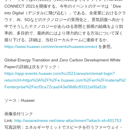
CONNECT 2021を開催する。今年のイベントのテーマは「Dive
into Digital（デジタルに飛び込む）」である。全産業におけるクラ
ウド、AI、5Gなどのテクノロジーの実用化と、景気回復へ向かう
中でそうしたテクノロジーがあらゆる形態と規模の組織をより効
率的、多目的で、最終的にはより弾力的にする方法について深く
掘り下げる。詳細は、当社ローカルチームに連絡するか、
https://www.huawei.com/en/events/huaweiconnect
を参照。
Global Energy Transition and Zero Carbon Development White
Paperの詳細は次をクリック：
https://app.events.huawei.com/hc2021/area/en/email-login?
returnUrl=https%3A%2F%2Fe.huawei.com%2Fen%2Fmaterial%2
Fenterprise%2Fecf3ca72caa043e08d6c83311e00a51b
ソース：Huawei
画像添付リンク
Link:
http://asianetnews.net/view-attachment?attach-id=401753
写真説明：エネルギーサミットでスピーチを行うファーウェイ・