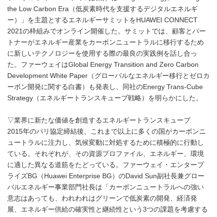
the Low Carbon Era（低炭素時代を支援するデジタルエネルギ
ー）」を主題とするエネルギーサミットをHUAWEI CONNECT
2021の枠組みでオンライン開催した。サミットでは、顧客とパー
トナーがエネルギー産業をカーボンニュートラルに移行するため
に新しいテクノロジーを使用する際の最良の実践例を話し合っ
た。ファーウェイはGlobal Energy Transition and Zero Carbon
Development White Paper（グローバルなエネルギー移行とゼロカ
ーボン開発に関する白書）も発表し、同社のEnergy Trans-Cube
Strategy（エネルギートランスキューブ戦略）を明らかにした。
▽業界に新たな価値を創造するエネルギートランスキューブ
2015年のパリ協定締結後、これまで以上に多くの国がカーボンニ
ュートラルに注力し、気候変動に対処するために積極的に行動し
ている。それぞれが、その資源プロファイル、エネルギー、環境
に適した異なる道筋をたどっている。ファーウェイ・エンタープ
ライズBG（Huawei Enterprise BG）のDavid Sun副社長兼グロー
バルエネルギー事業部門社長は「カーボンニュートラルへの強い
意志はあっても、われわれはグリーンで低炭素の開発、経済発
展、エネルギー供給の確実性と継続性という3つの課題を考慮する