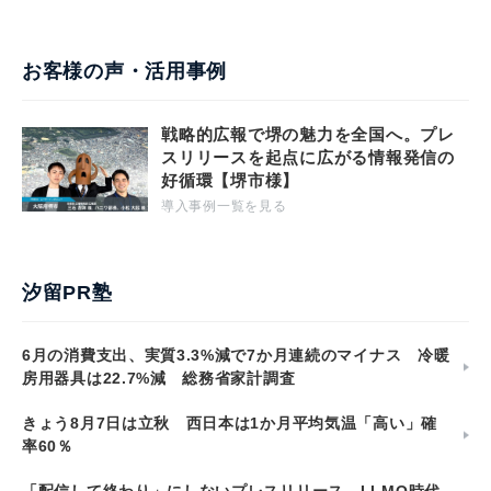
お客様の声・活用事例
戦略的広報で堺の魅力を全国へ。プレ
スリリースを起点に広がる情報発信の
好循環【堺市様】
導入事例一覧を見る
汐留PR塾
6月の消費支出、実質3.3%減で7か月連続のマイナス 冷暖
房用器具は22.7%減 総務省家計調査
きょう8月7日は立秋 西日本は1か月平均気温「高い」確
率60％