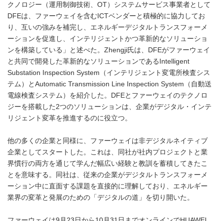
クノロジー（運用制御技術、OT）システムサービス事業者として
DFEは、ファーウェイを含むICTベンダーと積極的に協力してお
り、互いの強みを補完し、エネルギーデジタルトランスフォーメ
ーションを促進し、インテリジェントかつ革新的なソリューショ
ンを構築している」と述べた。Zhengji氏は、DFEがファーウェイ
と共同で開発した革新的なソリューションであるIntelligent
Substation Inspection System（インテリジェント変電所検査シス
テム）とAutomatic Transmission Line Inspection System（自動送
電線検査システム）を紹介した。DFEとファーウェイのテクノロ
ジーを搭載した2つのソリューションは、企業がデジタル・インテ
リジェント変革を推進するのに役立つ。
他の多くの企業と同様に、ファーウェイは非デジタルネイティブ
企業としてスタートした。これは、同社が社内プロジェクトと業
界慣行の両方を通じて学んだ幅広い経験と教訓を蓄積してきたこ
とを意味する。同社は、従来の企業がデジタルトランスフォーメ
ーション中に直面する課題を直接的に理解しており、エネルギー
業界の変革と発展のための「デジタルの道」を切り開いた。
ファーウェイは9月23日から10月31日までオンラインでHUAWEI