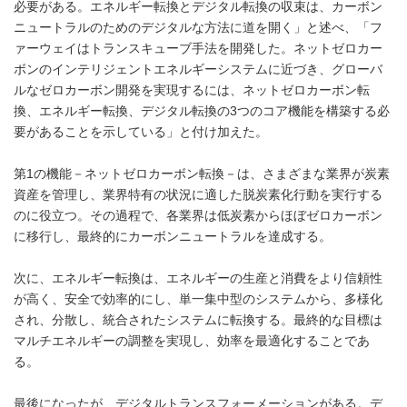
必要がある。エネルギー転換とデジタル転換の収束は、カーボン
ニュートラルのためのデジタルな方法に道を開く」と述べ、「フ
ァーウェイはトランスキューブ手法を開発した。ネットゼロカー
ボンのインテリジェントエネルギーシステムに近づき、グローバ
ルなゼロカーボン開発を実現するには、ネットゼロカーボン転
換、エネルギー転換、デジタル転換の3つのコア機能を構築する必
要があることを示している」と付け加えた。
第1の機能－ネットゼロカーボン転換－は、さまざまな業界が炭素
資産を管理し、業界特有の状況に適した脱炭素化行動を実行する
のに役立つ。その過程で、各業界は低炭素からほぼゼロカーボン
に移行し、最終的にカーボンニュートラルを達成する。
次に、エネルギー転換は、エネルギーの生産と消費をより信頼性
が高く、安全で効率的にし、単一集中型のシステムから、多様化
され、分散し、統合されたシステムに転換する。最終的な目標は
マルチエネルギーの調整を実現し、効率を最適化することであ
る。
最後になったが、デジタルトランスフォーメーションがある。デ