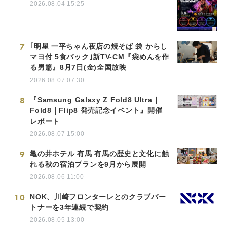
2026.08.04 15:25
7
｢明星 一平ちゃん夜店の焼そば 袋 からし
マヨ付 5食パック｣新TV-CM『袋めんを作
る男篇』8月7日(金)全国放映
2026.08.07 07:30
8
『Samsung Galaxy Z Fold8 Ultra｜
Fold8｜Flip8 発売記念イベント』開催
レポート
2026.08.07 15:00
9
亀の井ホテル 有馬 有馬の歴史と文化に触
れる秋の宿泊プランを9月から展開
2026.08.06 11:00
10
NOK、川崎フロンターレとのクラブパー
トナーを3年連続で契約
2026.08.05 13:00