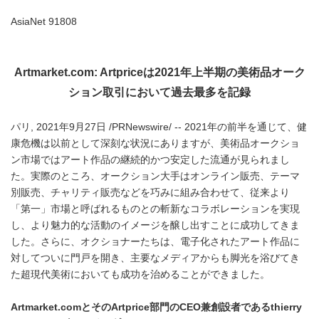
AsiaNet 91808
Artmarket.com: Artprice
は
2021
年上半期の美術品オーク
ション取引において過去最多を記録
パリ, 2021年9月27日 /PRNewswire/ -- 2021年の前半を通じて、健
康危機は以前として深刻な状況にありますが、美術品オークショ
ン市場ではアート作品の継続的かつ安定した流通が見られまし
た。実際のところ、オークション大手はオンライン販売、テーマ
別販売、チャリティ販売などを巧みに組み合わせて、従来より
「第一」市場と呼ばれるものとの斬新なコラボレーションを実現
し、より魅力的な活動のイメージを醸し出すことに成功してきま
した。さらに、オクショナーたちは、電子化されたアート作品に
対してついに門戸を開き、主要なメディアからも脚光を浴びてき
た超現代美術においても成功を治めることができました。
Artmarket.com
とその
Artprice
部門の
CEO
兼創設者である
thierry