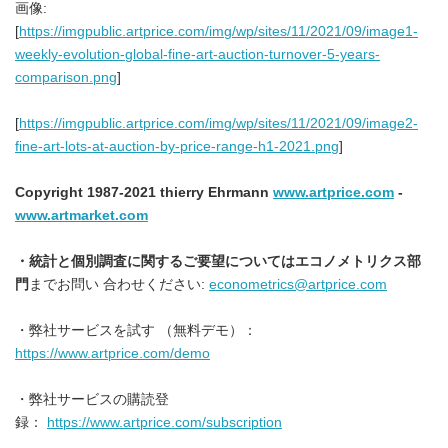
画像:
[
https://imgpublic.artprice.com/img/wp/sites/11/2021/09/image1-
weekly-evolution-global-fine-art-auction-turnover-5-years-
comparison.png
]
[
https://imgpublic.artprice.com/img/wp/sites/11/2021/09/image2-
fine-art-lots-at-auction-by-price-range-h1-2021.png
]
Copyright 1987-2021 thierry Ehrmann
www.artprice.com
-
www.artmarket.com
・統計と個別調査に関するご要望についてはエコノメトリクス部
門
までお問い 合わせください:
econometrics@artprice.com
・弊社サービスを試す （無料デモ）：
https://www.artprice.com/demo
・弊社サービスの購読登
録：
https://www.artprice.com/subscription