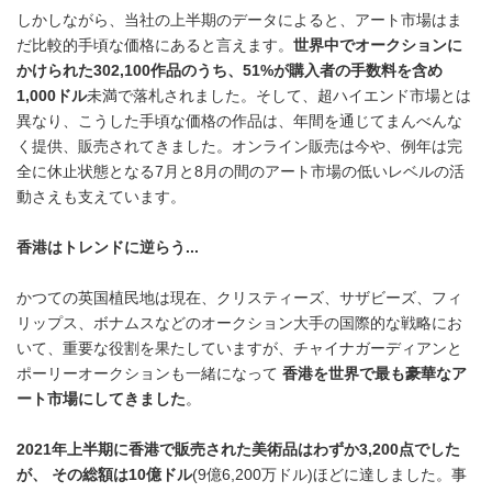
しかしながら、当社の上半期のデータによると、アート市場はま
だ比較的手頃な価格にあると言えます。
世界中でオークションに
かけられた
302,100
作品のうち、
51%
が購入者の手数料を含め
1,000
ドル
未満で落札されました。そして、超ハイエンド市場とは
異なり、こうした手頃な価格の作品は、年間を通じてまんべんな
く提供、販売されてきました。オンライン販売は今や、例年は完
全に休止状態となる7月と8月の間のアート市場の低いレベルの活
動さえも支えています。
香港はトレンドに逆らう
...
かつての英国植民地は現在、クリスティーズ、サザビーズ、フィ
リップス、ボナムスなどのオークション大手の国際的な戦略にお
いて、重要な役割を果たしていますが、チャイナガーディアンと
ポーリーオークションも一緒になって
香港を世界で最も豪華なア
ート市場にしてきました
。
2021
年上半期に香港で販売された美術品はわずか
3,200
点でした
が、
その総額は
10
億ドル
(9億6,200万ドル)ほどに達しました。事