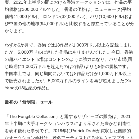
実、2021年上半期の間における香港オークションでは、作品の平
均価格は300,000ドルでした！香港の価格は、ニューヨーク(平均
価格41,000ドル)、 ロンドン(32,000ドル)、パリ(10,600ドル)およ
び中国の他の地域(94,000ドル)と比較すると際立っていることが分
かります。
わずか6か月で、香港では18作品が1,000万ドル以上を記録しまし
たが、5,000万ドルに達した作品はありませんでした。今日、香港
の超ハイエンド市場はロンドンのように強力になり、パリ市場(同
じ時期に1,000万ドルを超えたのは2作品)よりも9倍の規模です。
中国本土では、同じ期間においては8作品だけが1,000万ドル以上
で販売されましたが、5,000万ドルのラインを再び超えました(Xu
Yangの18世紀の作品)。
最初の「無制限」セール
「The Fungible Collection」と題するサザビーズの販売は、2021
年上半期に大手オークションハウスにより示された豊かな創造性
を表す優れた事例です。2019年にPatrick Drahiが買収した国際的
なオークション会社は、匿名アーティストのPakやウェブプラット