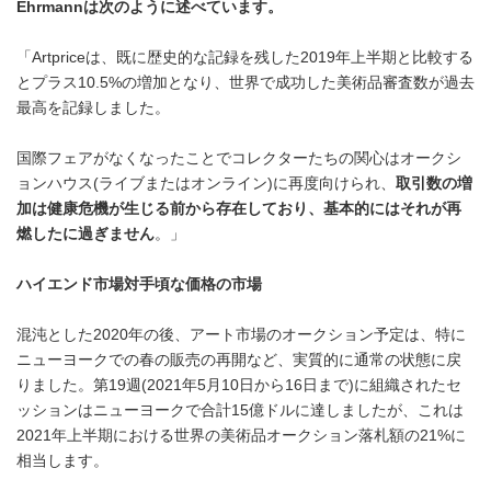
Ehrmann
は次のように述べています。
「Artpriceは、既に歴史的な記録を残した2019年上半期と比較する
とプラス10.5%の増加となり、世界で成功した美術品審査数が過去
最高を記録しました。
国際フェアがなくなったことでコレクターたちの関心はオークシ
ョンハウス(ライブまたはオンライン)に再度向けられ、
取引数の増
加は健康危機が生じる前から存在しており、基本的にはそれが再
燃したに過ぎません
。」
ハイエンド市場対手頃な価格の市場
混沌とした2020年の後、アート市場のオークション予定は、特に
ニューヨークでの春の販売の再開など、実質的に通常の状態に戻
りました。第19週(2021年5月10日から16日まで)に組織されたセ
ッションはニューヨークで合計15億ドルに達しましたが、これは
2021年上半期における世界の美術品オークション落札額の21%に
相当します。