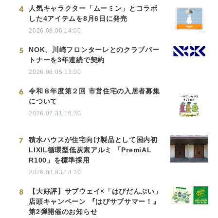
4
人気キャラクター「ムーミン」とコラボ
した4アイテムを8月6日に発売
2026.08.06 14:00
5
NOK、川崎フロンターレとのクラブパー
トナーを3年連続で契約
2026.08.05 13:00
6
令和８年度第２回 市営住宅の入居者募集
について
2026.07.31 16:30
7
積水ハウスが住宅向け製品として国内初
LIXIL循環型低炭素アルミ 「PremiAL
R100」を標準採用
2026.08.03 14:30
8
【大好評】サブウェイ×「はぴだんぶい」
店頭キャンペーン 『はぴサブサマー！』
第2弾開催のお知らせ