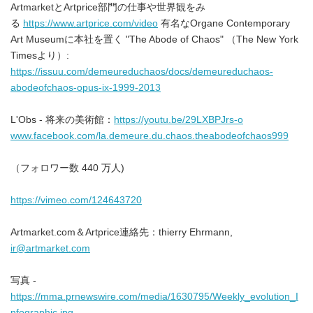
ArtmarketとArtprice部門の仕事や世界観をみ
る
https://www.artprice.com/video
有名なOrgane Contemporary
Art Museumに本社を置く "The Abode of Chaos" （The New York
Timesより）:
https://issuu.com/demeureduchaos/docs/demeureduchaos-
abodeofchaos-opus-ix-1999-2013
L'Obs - 将来の美術館：
https://youtu.be/29LXBPJrs-o
www.facebook.com/la.demeure.du.chaos.theabodeofchaos999
（フォロワー数 440 万人)
https://vimeo.com/124643720
Artmarket.com＆Artprice連絡先：thierry Ehrmann,
ir@artmarket.com
写真 -
https://mma.prnewswire.com/media/1630795/Weekly_evolution_I
nfographic.jpg