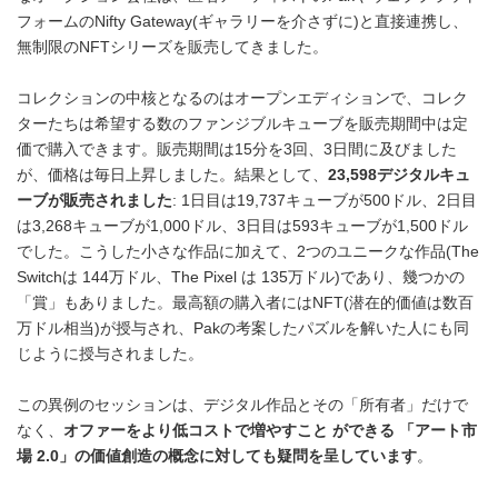
フォームのNifty Gateway(ギャラリーを介さずに)と直接連携し、
無制限のNFTシリーズを販売してきました。
コレクションの中核となるのはオープンエディションで、コレク
ターたちは希望する数のファンジブルキューブを販売期間中は定
価で購入できます。販売期間は15分を3回、3日間に及びました
が、価格は毎日上昇しました。結果として、
23,598
デジタルキュ
ーブが販売されました
: 1日目は19,737キューブが500ドル、2日目
は3,268キューブが1,000ドル、3日目は593キューブが1,500ドル
でした。こうした小さな作品に加えて、2つのユニークな作品(The
Switchは 144万ドル、The Pixel は 135万ドル)であり、幾つかの
「賞」もありました。最高額の購入者にはNFT(潜在的価値は数百
万ドル相当)が授与され、Pakの考案したパズルを解いた人にも同
じように授与されました。
この異例のセッションは、デジタル作品とその「所有者」だけで
なく、
オファーをより低コストで増やすこと
ができる
「アート市
場
2.0
」の価値創造の概念に対しても疑問を呈しています
。