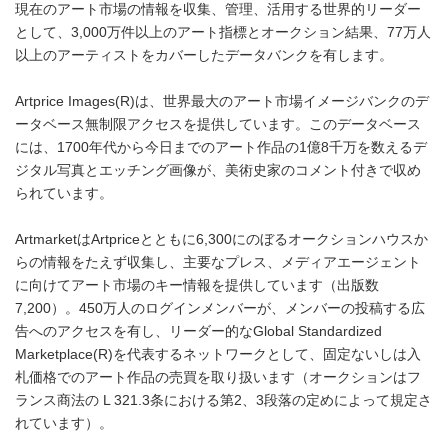
現在のアート市場の情報を収集、管理、活用する世界的リーダー
として、3,000万件以上のアート指標とオークション結果、77万人
以上のアーティストをカバーしたデータバンクを有します。
Artprice Images(R)は、世界最大のアート市場イメージバンクのデ
ータベース無制限アクセスを提供しています。このデータベース
には、1700年代から今日までのアート作品の1億8千万を数えるデ
ジタル写真とエッチング画像が、美術史家のコメント付きで収め
られています。
ArtmarketはArtpriceとともに6,300にのぼるオークションハウスか
らの情報をたえず収集し、主要なプレス、メディアエージェント
に向けてアート市場のキー情報を提供しています（出版数
7,200）。450万人のログインメンバーが、メンバーの投稿する広
告へのアクセスを有し、リーダー的なGlobal Standardized
Marketplace(R)を代表するネットワークとして、固定ないしは入
札価格でのアート作品の売買を取り扱います（オークションはフ
ランス商法の L 321.3条における第2、3段落の定めによって規定さ
れています）。