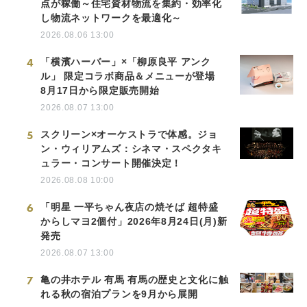
点が稼働～住宅資材物流を集約・効率化
し物流ネットワークを最適化～
2026.08.06 13:00
4
「横濱ハーバー」×「柳原良平 アンク
ル」 限定コラボ商品＆メニューが登場
8月17日から限定販売開始
2026.08.07 13:00
5
スクリーン×オーケストラで体感。ジョ
ン・ウィリアムズ：シネマ・スペクタキ
ュラー・コンサート開催決定！
2026.08.08 10:00
6
「明星 一平ちゃん夜店の焼そば 超特盛
からしマヨ2個付」2026年8月24日(月)新
発売
2026.08.07 13:00
7
亀の井ホテル 有馬 有馬の歴史と文化に触
れる秋の宿泊プランを9月から展開