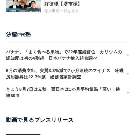
好循環【堺市様】
導入事例一覧を見る
汐留PR塾
バナナ、「よく食べる果物」で22年連続首位 カリウムの
認知度は初の4割超 日本バナナ輸入組合調べ
6月の消費支出、実質3.3%減で7か月連続のマイナス 冷暖
房用器具は22.7%減 総務省家計調査
きょう8月7日は立秋 西日本は1か月平均気温「高い」確
率60％
動画で見るプレスリリース