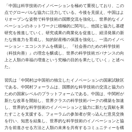
「中国は科学技術のイノベーションを極めて重視しており、この
点でグローバルな協力に注力している。今後を見据え、中国はよ
りオープンな姿勢で科学技術の国際交流を強化し、世界的なイノ
ベーションのネットワークに積極的に関与し、他国と協力し基礎
研究を推進していく。研究成果の商業化を促進し、経済発展の新
たな推進力を育成し、知的財産権の保護を強化し、一流のイノベ
ーション・エコシステムを構築し、『社会善のための科学技術
（科技向善）』の理念を醸成し、世界の科学技術ガバナンスの向
上と人類の幸福の増進という究極の目的を果たしていく」と述べ
た。
習氏は「中関村は中国初の独立したイノベーションの国家試験区
である。中関村フォーラムは、国際的な科学技術の交流と協力の
ための国家レベルのプラットフォームである。中国は、中関村が
新たな改革を開始し、世界クラスの科学技術パークの構築を加速
し、世界的な科学技術のイノベーションと協力に新たな貢献を果
たすことを支援する。フォーラムの参加者が突っ込んだ意見交換
を行い、知恵を結集し、世界的な科学技術のイノベーションと協
力を前進させる方法と人類の未来を共有するコミュニティーを構