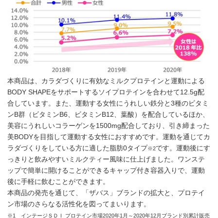
本商品は、カラダづくりに有効なミルクプロテインと運動による
BODY SHAPEをサポートするソイプロテインを合わせて12.5g配
合しています。また、運動する女性にうれしい鉄分と3種のビタミ
ンB群（ビタミンB6、ビタミンB12、葉酸）を配合しているほか、
美容にうれしいコラーゲンを1500mg配合しており、引き締まった
美BODYを目指して運動する女性におすすめです。運動を通じてカ
ラダづくりをしている方に適した脂肪0タイプ
です。運動後にす
※2
っきりと飲みやすいミルクティー風味に仕上げました。ワンステ
ップで簡単に開けることができるキャップ付き容器入りで、運動
後に手軽に飲むことができます。
本商品の発売を通じて、「ザバス」ブランドの拡大と、プロテイ
ン市場のさらなる活性化を図ってまいります。
※1 インテージＳＤＩ プロテイン市場2020年1月～2020年12月ブランド別累計販売