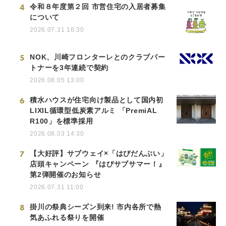
4
令和８年度第２回 市営住宅の入居者募集
について
2026.07.31 16:30
5
NOK、川崎フロンターレとのクラブパー
トナーを3年連続で契約
2026.08.05 13:00
6
積水ハウスが住宅向け製品として国内初
LIXIL循環型低炭素アルミ 「PremiAL
R100」を標準採用
2026.08.03 14:30
7
【大好評】サブウェイ×「はぴだんぶい」
店頭キャンペーン 『はぴサブサマー！』
第2弾開催のお知らせ
2026.07.31 11:00
8
掛川の祭典シーズン到来! 市内各所で熱
気あふれる祭りを開催