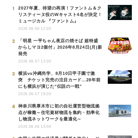
1
2027年夏、待望の再演！ファントム＆ク
リスティーヌ役のWキャスト4名が決定！
ミュージカル 『ファントム』
2026.08.06 12:00
2
「明星 一平ちゃん夜店の焼そば 超特盛
からしマヨ2個付」2026年8月24日(月)新
発売
2026.08.07 13:00
3
横浜vs沖縄尚学、8月10日甲子園で激
突 チケット完売の注目カード…28年前
にも横浜が演じた“伝説の一戦”
2026.08.07 19:00
4
神奈川県厚木市に初の自社運営型物流拠
点が稼働～住宅資材物流を集約・効率化
し物流ネットワークを最適化～
2026.08.06 13:00