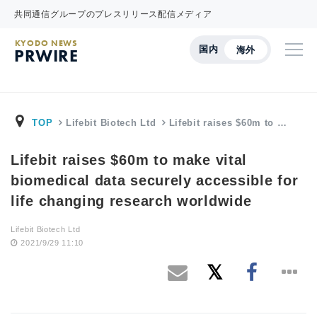
共同通信グループのプレスリリース配信メディア
KYODO NEWS
国内
海外
PRWIRE
TOP
Lifebit Biotech Ltd
Lifebit raises $60m to …
Lifebit raises $60m to make vital
biomedical data securely accessible for
life changing research worldwide
Lifebit Biotech Ltd
2021/9/29 11:10