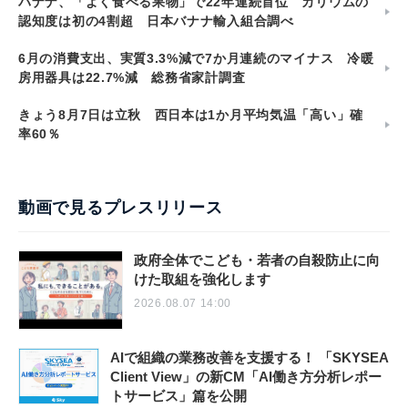
バナナ、「よく食べる果物」で22年連続首位 カリウムの
認知度は初の4割超 日本バナナ輸入組合調べ
6月の消費支出、実質3.3%減で7か月連続のマイナス 冷暖
房用器具は22.7%減 総務省家計調査
きょう8月7日は立秋 西日本は1か月平均気温「高い」確
率60％
動画で見るプレスリリース
政府全体でこども・若者の自殺防止に向
けた取組を強化します
2026.08.07 14:00
AIで組織の業務改善を支援する！ 「SKYSEA
Client View」の新CM「AI働き方分析レポー
トサービス」篇を公開