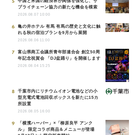
5
中国と米国の経済界が関係を強化し、サ
プライチェーン協力の新たな機会を模索
2026.08.07 10:00
6
亀の井ホテル 有馬 有馬の歴史と文化に触
れる秋の宿泊プランを9月から展開
2026.08.06 11:00
7
富山県商工会議所青年部連合会 創立50周
年記念祝賀会 「DJ盆踊り」を開催します
2026.08.04 15:25
8
千葉市内にリチウムイオン電池などの小
型充電式電池回収ボックスを新たに15カ
所設置
2026.08.05 16:00
9
「横濱ハーバー」×「柳原良平 アンク
ル」 限定コラボ商品＆メニューが登場