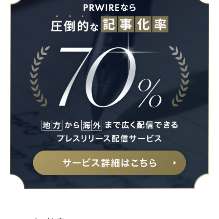
Japanese
English