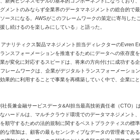
、新興ビジネスモデルの基本的コンポーネントになっており、
グメントのみならず全業界のデータマネジメントの総合的で最
ソースになる。AWSがこのフレームワークの策定に寄与した
援し続けるのを楽しみにしている」と語った。
のデータアナリティクス製品マネジメント担当ディレクターのEvren Er
ランスフォーメーションを推進するためにデータへの依存度を
業が変化に対応するスピードは、将来の方向付けに成功する企
Cフレームワークは、企業がデジタルトランスフォーメーショ
効果的に利用することで事業を再構築していく中で、企業にと
odhari副社長兼金融サービスデータ&AI担当最高技術責任者（CT
なハードルは、マルチクラウド環境でのデータマネジメント、
を順守するための法的規制に関するベストプラクティスの標準
的な増加は、顧客の最もセンシティブなデータの管理者である