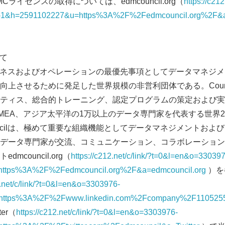
ライセンスの取得については、edmcouncil.org（
https://c212
English
-1&h=2591102227&u=https%3A%2F%2Fedmcouncil.org%2F&a
いて
は、ビジネスおよびオペレーションの最優先事項としてデータマネジ
向上させるために発足した世界規模の非営利団体である。Coun
ティス、総合的トレーニング、認定プログラムの策定および実
MEA、アジア太平洋の1万以上のデータ専門家を代表する世界2
uncilは、極めて重要な組織機能としてデータマネジメントおよ
データ専門家が交流、コミュニケーション、コラボレーション
mcouncil.org（
https://c212.net/c/link/?t=0&l=en&o=33039
ttps%3A%2F%2Fedmcouncil.org%2F&a=edmcouncil.org
）を
2.net/c/link/?t=0&l=en&o=3303976-
https%3A%2F%2Fwww.linkedin.com%2Fcompany%2F11052
er（
https://c212.net/c/link/?t=0&l=en&o=3303976-