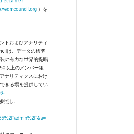
.net/c/link/?
=edmcouncil.org
）を
メントおよびアナリティ
cilは、データの標準
装の有力な世界的提唱
50以上のメンバー組
びアナリティクスにおけ
できる場を提供してい
76-
参照し、
555%2Fadmin%2F&a=