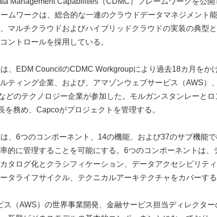
ata Management Capabilities（CDMC）フレームワー
レームワークは、総合的な一連のクラウドデータマネジメント
、マルチクラウドおよびハイブリッドクラウドの実装の典型と
コントロールを採用している。
、EDM CouncilのCDMC Workgroupにより過去18カ月
ティング企業、および、アマゾンウェブサービス（AWS）、Goog
トなどのテクノロジー企業が参加した。モルガンスタンレーとロ
長を務め、Capcoがプロジェクトを管理する。
クは、6つのコンポーネント、14の機能、および37のサブ機能
率的に管理することを可能にする。6つのコンポーネントは、
カタログ化とクラシフィケーション、データアクセシビリティ
ータライフサイクル、テクニカルアーキテクチャをカバーする
ス（AWS）の世界事業開発、金融サービス担当ディレクターのScot