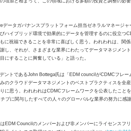
の増加と相まって、この領域における多額の投資と調整の必要
reデータガバナンスプラットフォーム担当ゼネラルマネージャーのMi
びハイブリッド環境で効果的にデータを管理するのに役立つC
ilとともに祝福できることを非常に喜ばしく思う。われわれは、関
謝し、それが、さまざまな業界にわたってデータマネジメント
目にすることに興奮している」と語った。
レジデントであるJohn Bottega氏は「EDM councilがCDM
Japanese
みのクラウドデータマネジメントのベストプラクティスを全産
りに思う。われわれはCDMCフレームワークを公表したこと
アチブに関与したすべての人々のグローバルな業界の努力に感
はEDM Councilのメンバーおよび非メンバーにライセンス