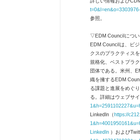
詳しい情報およびCDMC
t=0&l=en&o=3303976
参照。
▽EDM Councilにつ
EDM Council
クスのプラクティスを
規格化、ベストプラク
団体である。米州、E
織を擁するEDM Co
る課題と進展をめぐり
る。詳細はウェブサイトed
1&h=2591102227&u=h
LinkedIn（
https://c21
1&h=4001950161&u=
LinkedIn
）およびTwitt