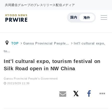
共同通信グループのプレスリリース配信メディア
KYODO NEWS
国内
海外
PRWIRE
TOP
Gansu Provincial People…
Int'l cultural expo,
to…
Int'l cultural expo, tourism festival on
Silk Road open in NW China
Gansu Provincial People's Government
2021/9/29 11:39