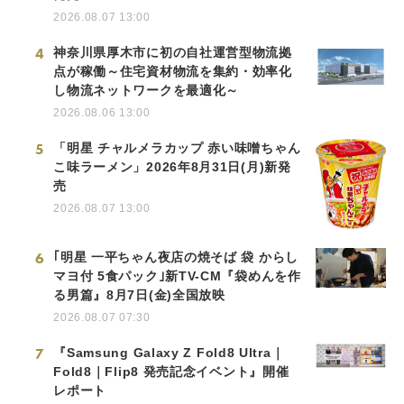
2026.08.07 13:00
4
神奈川県厚木市に初の自社運営型物流拠
点が稼働～住宅資材物流を集約・効率化
し物流ネットワークを最適化～
2026.08.06 13:00
5
「明星 チャルメラカップ 赤い味噌ちゃん
こ味ラーメン」2026年8月31日(月)新発
売
2026.08.07 13:00
6
｢明星 一平ちゃん夜店の焼そば 袋 からし
マヨ付 5食パック｣新TV-CM『袋めんを作
る男篇』8月7日(金)全国放映
2026.08.07 07:30
7
『Samsung Galaxy Z Fold8 Ultra｜
Fold8｜Flip8 発売記念イベント』開催
レポート