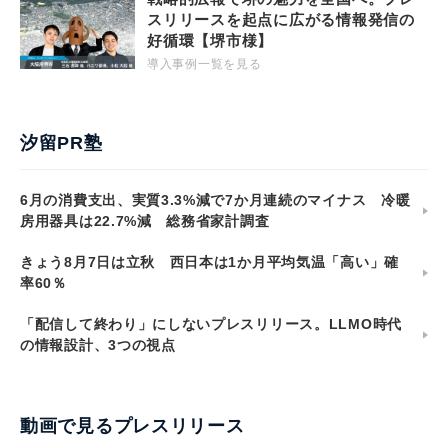
スリリースを起点に広がる情報発信の
好循環【堺市様】
導入事例一覧を見る
汐留PR塾
6月の消費支出、実質3.3%減で7か月連続のマイナス 冷暖
房用器具は22.7%減 総務省家計調査
きょう8月7日は立秋 西日本は1か月平均気温「高い」確
率60％
「配信して終わり」にしないプレスリリース。LLMO時代
の情報設計、3つの視点
動画で見るプレスリリース