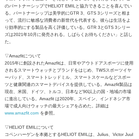
のパートナーシップでHELIOT EMILと協力できることを喜んでい
る。パートナーシップは美学的にGTR 3、GTS 3シリーズと相ま
って、流行に敏感な消費者の新世代を代表する。彼らは生活をよ
り効率的にする製品を高く評価している。GTR 3とGTS 3シリー
ズは2021年10月に発売される。しばらくお待ちください」と話し
た。
▽Amazfitについて
2015年に創設されたAmazfitは、日常やアウトドアスポーツに使用
されるスマートウォッチとブランドをはじめ、TWSスポーツイヤ
ーバッド、スマートトレッドミル、スマートスケールなどスポー
ツと健康関連のスマートデバイスを提供している。Amazfit製品は
現在、米国、ドイツ、トルコ、日本など90以上の国・地域の市場
に進出している。Amazfit は2020年、スペイン、インドネシア市
場で成人向けウォッチの最大シェアを占めた。詳細は
www.amazfit.com
を参照。
▽HELIOT EMILについて
コペンハーゲンを本拠とするHELIOT EMILは、Julius、Victor Juul