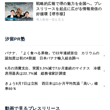
戦略的広報で堺の魅力を全国へ。プレ
スリリースを起点に広がる情報発信の
好循環【堺市様】
導入事例一覧を見る
汐留PR塾
バナナ、「よく食べる果物」で22年連続首位 カリウムの
認知度は初の4割超 日本バナナ輸入組合調べ
6月の消費支出、実質3.3%減で7か月連続のマイナス 冷暖
房用器具は22.7%減 総務省家計調査
きょう8月7日は立秋 西日本は1か月平均気温「高い」確
率60％
動画で見るプレスリリース