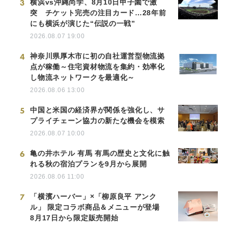
3
横浜vs沖縄尚学、8月10日甲子園で激
突 チケット完売の注目カード…28年前
にも横浜が演じた“伝説の一戦”
2026.08.07 19:00
4
神奈川県厚木市に初の自社運営型物流拠
点が稼働～住宅資材物流を集約・効率化
し物流ネットワークを最適化～
2026.08.06 13:00
5
中国と米国の経済界が関係を強化し、サ
プライチェーン協力の新たな機会を模索
2026.08.07 10:00
6
亀の井ホテル 有馬 有馬の歴史と文化に触
れる秋の宿泊プランを9月から展開
2026.08.06 11:00
7
「横濱ハーバー」×「柳原良平 アンク
ル」 限定コラボ商品＆メニューが登場
8月17日から限定販売開始