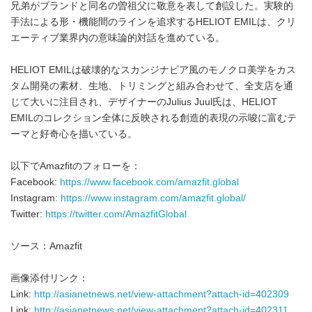
兄弟がブランドと同名の曽祖父に敬意を表して創設した。実験的
手法による形・機能間のラインを追求するHELIOT EMILは、クリ
エーティブ業界内の意味論的対話を進めている。
HELIOT EMILは破壊的なスカンジナビア風のモノクロ美学をカス
タム開発の素材、生地、トリミングと組み合わせて、全支店を通
じて大いに注目され、デザイナーのJulius Juul氏は、HELIOT
EMILのコレクション全体に反映される創造的表現の示唆に富むテ
ーマと好奇心を描いている。
以下でAmazfitのフォローを：
Facebook:
https://www.facebook.com/amazfit.global
Instagram:
https://www.instagram.com/amazfit.global/
Twitter:
https://twitter.com/AmazfitGlobal
ソース：Amazfit
画像添付リンク：
Link:
http://asianetnews.net/view-attachment?attach-id=402309
Link:
http://asianetnews.net/view-attachment?attach-id=402311