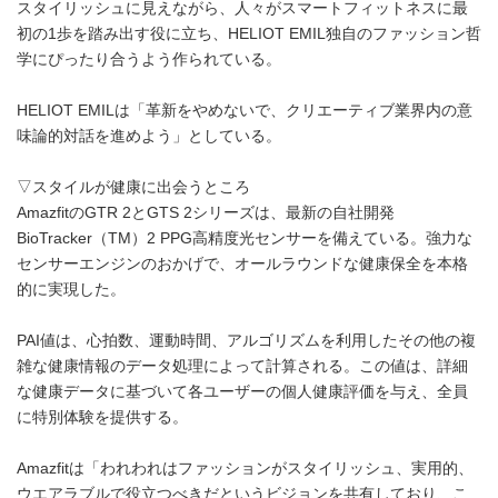
スタイリッシュに見えながら、人々がスマートフィットネスに最
初の1歩を踏み出す役に立ち、HELIOT EMIL独自のファッション哲
学にぴったり合うよう作られている。
HELIOT EMILは「革新をやめないで、クリエーティブ業界内の意
味論的対話を進めよう」としている。
▽スタイルが健康に出会うところ
AmazfitのGTR 2とGTS 2シリーズは、最新の自社開発
BioTracker（TM）2 PPG高精度光センサーを備えている。強力な
センサーエンジンのおかげで、オールラウンドな健康保全を本格
的に実現した。
PAI値は、心拍数、運動時間、アルゴリズムを利用したその他の複
雑な健康情報のデータ処理によって計算される。この値は、詳細
な健康データに基づいて各ユーザーの個人健康評価を与え、全員
に特別体験を提供する。
Amazfitは「われわれはファッションがスタイリッシュ、実用的、
ウエアラブルで役立つべきだというビジョンを共有しており、こ