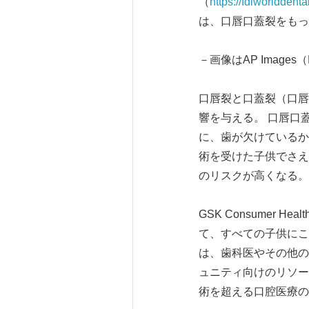
（
https://fdiworlddent
は、口唇口蓋裂をもっ
－画像はAP Images（
口唇裂と口蓋裂（口唇
響を与える。 口唇口
に、歯が欠けているか
術を受けた子供でさえ
のリスクが高くなる。
GSK Consumer
て、すべての子供にこの
は、歯科医やその他の
ュニティ向けのリソー
術を超える口腔医療の