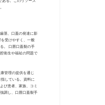
である。このリソース
。
歯茎、口蓋の発達に影
響を受けやすく、一般
る。 口唇口蓋裂の手
腔衛生や福祉の問題で
口腔健康管理の提供を通じ
を目指している。資料に
よび患者、家族、コミ
強調し、口唇口蓋裂手