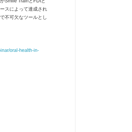
e TrainとFDIと
ースによって達成され
で不可欠なツールとし
nar/oral-health-in-