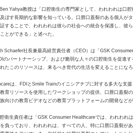
ane Ben Yahya教授は「口腔衛生の専門家として、われわれは
及ぼす長期的な影響を知っている。口唇口蓋裂のある個人がタ
証することで、われわれは彼らの社会への統合を保護し、彼ら
ことができる」と述べた。
annah Schaefer社長兼最高経営責任者（CEO）は「GSK Consumer
ainとFDIのパートナーシップ、および脆弱な人々の口腔衛生を促
れたこのリソースは、来るべき世代の生活を変えることになろ
Healthcareは、FDIとSmile Trainのイニシアチブに対する多
教育リソースを使用したワークショップの提供、口唇口蓋裂の
族向けの教育ビデオなどの教育プラットフォームの開発などが
ngh口腔衛生責任者は「GSK Consumer Healthcareでは、わ
Japanese
を負っており、われわれは、すべての人、特に口唇口蓋裂があ