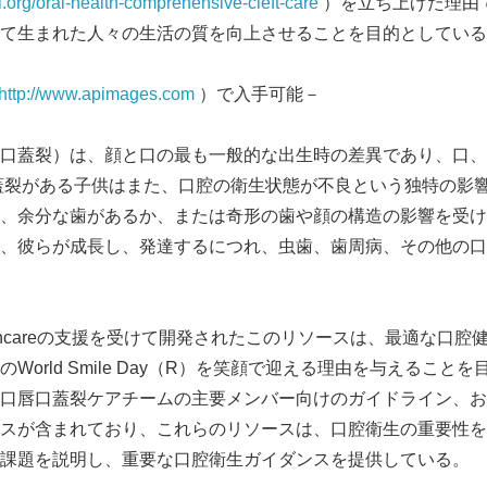
al.org/oral-health-comprehensive-cleft-care
）を立ち上げた理由
て生まれた人々の生活の質を向上させることを目的としている
http://www.apimages.com
）で入手可能－
口蓋裂）は、顔と口の最も一般的な出生時の差異であり、口、
蓋裂がある子供はまた、口腔の衛生状態が不良という独特の影
、余分な歯があるか、または奇形の歯や顔の構造の影響を受け
、彼らが成長し、発達するにつれ、虫歯、歯周病、その他の口
 Healthcareの支援を受けて開発されたこのリソースは、最適な
World Smile Day（R）を笑顔で迎える理由を与えること
口唇口蓋裂ケアチームの主要メンバー向けのガイドライン、お
スが含まれており、これらのリソースは、口腔衛生の重要性を
課題を説明し、重要な口腔衛生ガイダンスを提供している。